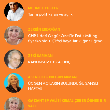
MEHMET YÜCEER
Tarım politikaları ve açlık.
ZERRIN ERDOĞAN
CHP Lideri Özgür Özel'in Fıstık Mitingi
fiyasko oldu . Çiftçi hayal kırıklığına uğradı
ZEKI SARIHAN
KANUNSUZ CEZA: LİNÇ
ASTROLOG NILGÜN AKMAN
ÜÇGEN AÇILARIN BULUNDUĞU ŞANSLI
HAFTA!!
GAZIANTEP VALISI KEMAL ÇEBER ÖRNEK BİR
VALİ