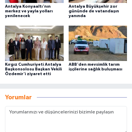
Antalya Konyaaltı'nın
Antalya Büyükşehir zor
merkez ve yayla yolları
gününde de vatandaşın
yenilenecek
yanında
Kırgız Cumhuriyeti Antalya
ABB'den mevsimlik tarım
Başkonsolosu Başkan Vekili
işçilerine sağlık buluşması
Özdemir'i ziyaret etti
Yorumlar