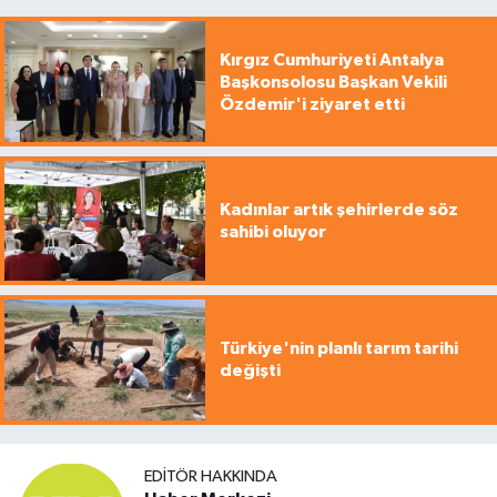
Kırgız Cumhuriyeti Antalya
Başkonsolosu Başkan Vekili
Özdemir'i ziyaret etti
Kadınlar artık şehirlerde söz
sahibi oluyor
Türkiye'nin planlı tarım tarihi
değişti
EDITÖR HAKKINDA