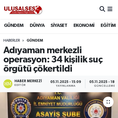
GÜNDEM
Hava Durumu
GÜNDEM
DÜNYA
SİYASET
EKONOMİ
EĞİTİM
DÜNYA
Trafik Durumu
HABERLER
GÜNDEM
SİYASET
Süper Lig Puan Durumu ve Fikstür
Adıyaman merkezli
operasyon: 34 kişilik suç
EKONOMİ
Tüm Manşetler
örgütü çökertildi
EĞİTİM
Son Dakika Haberleri
HABER MERKEZI
05.11.2025 - 15:09
05.11.2025 - 18:
EDITÖR
YAYINLANMA
GÜNCELLEME
SAĞLIK
Haber Arşivi
MAGAZİN
SPOR