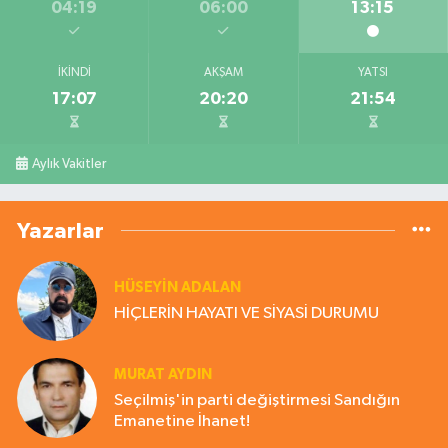
04:19
06:00
13:15
İKINDI
AKŞAM
YATSI
17:07
20:20
21:54
Aylık Vakitler
Yazarlar
HÜSEYIN ADALAN
HİÇLERİN HAYATI VE SİYASİ DURUMU
MURAT AYDIN
Seçilmiş'in parti değiştirmesi Sandığın
Emanetine İhanet!