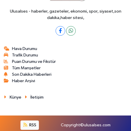
Ulusalses - haberler, gazeteler, ekonomi, spor, siyaset,son
dakika,haber sitesi,
Hava Durumu
Trafik Durumu
Puan Durumu ve Fikstür
Tüm Manşetler
Son Dakika Haberleri
Haber Arşivi
Künye
İletişim
RSS
Copyright©ulusalses.com