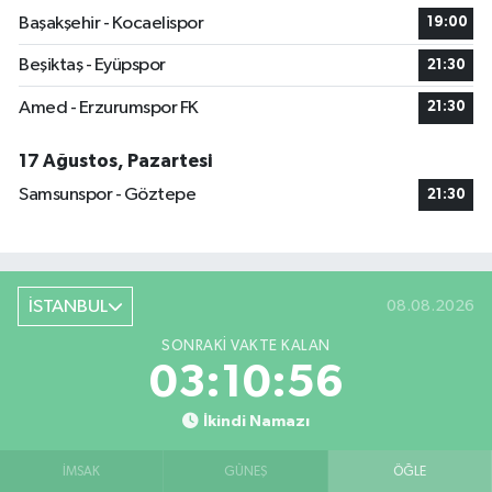
Başakşehir - Kocaelispor
19:00
Beşiktaş - Eyüpspor
21:30
Amed - Erzurumspor FK
21:30
17 Ağustos, Pazartesi
Samsunspor - Göztepe
21:30
İSTANBUL
08.08.2026
SONRAKI VAKTE KALAN
03:10:55
İkindi Namazı
İMSAK
GÜNEŞ
ÖĞLE