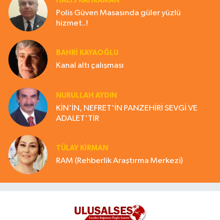
HALIS KAHRAMAN
Polis Güven Masasında güler yüzlü
hizmet..!
BAHRI KAYAOĞLU
Kanal altı çalışması
NURULLAH AYDIN
KİN'İN, NEFRET'İN PANZEHİRİ SEVGİ VE
ADALET'TİR
TÜLAY KİRMAN
RAM (Rehberlik Araştırma Merkezi)