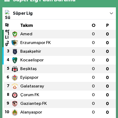
Süper Lig
#
Takım
O
P
1
Amed
0
0
2
Erzurumspor FK
0
0
3
Başakşehir
0
0
4
Kocaelispor
0
0
5
Beşiktaş
0
0
6
Eyüpspor
0
0
7
Galatasaray
0
0
8
Çorum FK
0
0
9
Gaziantep FK
0
0
10
Alanyaspor
0
0