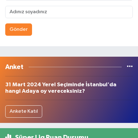
Gönder
Anket
31 Mart 2024 Yerel Seçiminde İstanbul'da
hangi Adaya oy vereceksiniz?
Ankete Katıl
Süper Lig Puan Durumu