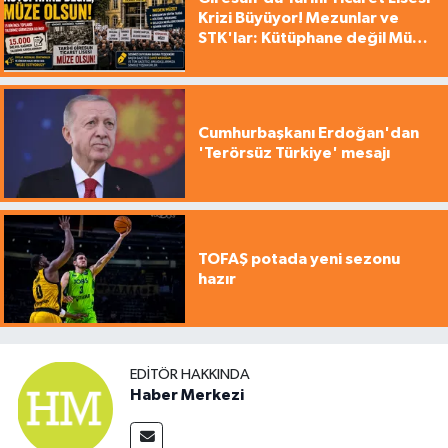
Krizi Büyüyor! Mezunlar ve
STK'lar: Kütüphane değil Müze
yapılsın!
Cumhurbaşkanı Erdoğan'dan
'Terörsüz Türkiye' mesajı
TOFAŞ potada yeni sezonu
hazır
EDITÖR HAKKINDA
Haber Merkezi