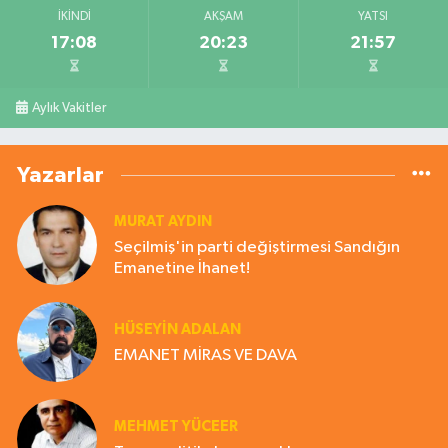
İKINDI
AKŞAM
YATSI
17:08
20:23
21:57
Aylık Vakitler
Yazarlar
MURAT AYDIN
Seçilmiş'in parti değiştirmesi Sandığın
Emanetine İhanet!
HÜSEYIN ADALAN
EMANET MİRAS VE DAVA
MEHMET YÜCEER