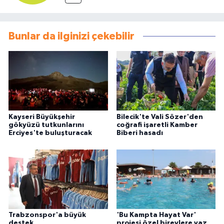
Bunlar da ilginizi çekebilir
Kayseri Büyükşehir
Bilecik'te Vali Sözer'den
gökyüzü tutkunlarını
coğrafi işaretli Kamber
Erciyes'te buluşturacak
Biberi hasadı
Trabzonspor'a büyük
'Bu Kampta Hayat Var'
destek
projesi özel bireylere yaz