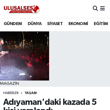
GÜNDEM
Hava Durumu
GÜNDEM
DÜNYA
SİYASET
EKONOMİ
EĞİTİM
DÜNYA
Trafik Durumu
SİYASET
Süper Lig Puan Durumu ve Fikstür
EKONOMİ
Tüm Manşetler
EĞİTİM
Son Dakika Haberleri
SAĞLIK
Haber Arşivi
MAGAZİN
HABERLER
YAŞAM
MAGAZİN
Adıyaman'daki kazada 5
SPOR