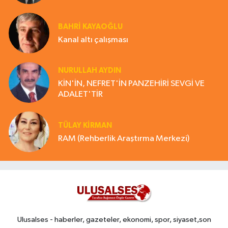
BAHRI KAYAOĞLU
Kanal altı çalışması
NURULLAH AYDIN
KİN'İN, NEFRET'İN PANZEHİRİ SEVGİ VE
ADALET'TİR
TÜLAY KİRMAN
RAM (Rehberlik Araştırma Merkezi)
Ulusalses - haberler, gazeteler, ekonomi, spor, siyaset,son