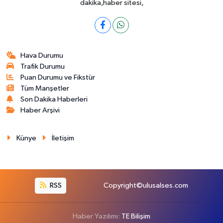
dakika,haber sitesi,
Hava Durumu
Trafik Durumu
Puan Durumu ve Fikstür
Tüm Manşetler
Son Dakika Haberleri
Haber Arşivi
Künye
İletişim
RSS
Copyright©ulusalses.com
Haber Yazılımı:
TE Bilişim