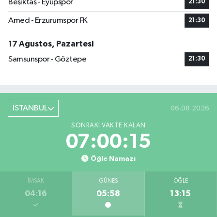
Beşiktaş - Eyüpspor
21:30
Amed - Erzurumspor FK
21:30
17 Ağustos, Pazartesi
Samsunspor - Göztepe
21:30
İSTANBUL
06.08.2026
SONRAKI VAKTE KALAN
07:00:15
Öğle Namazı
İMSAK
GÜNEŞ
ÖĞLE
04:16
05:58
13:15