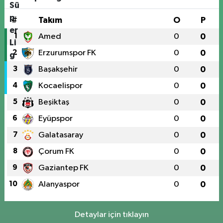
#
Takım
O
P
1
Amed
0
0
2
Erzurumspor FK
0
0
3
Başakşehir
0
0
4
Kocaelispor
0
0
5
Beşiktaş
0
0
6
Eyüpspor
0
0
7
Galatasaray
0
0
8
Çorum FK
0
0
9
Gaziantep FK
0
0
10
Alanyaspor
0
0
Detaylar için tıklayın