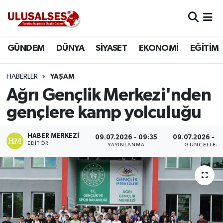
GÜNDEM
Hava Durumu
GÜNDEM
DÜNYA
SİYASET
EKONOMİ
EĞİTİM
DÜNYA
Trafik Durumu
HABERLER
YAŞAM
SİYASET
Süper Lig Puan Durumu ve Fikstür
Ağrı Gençlik Merkezi'nden
gençlere kamp yolculuğu
EKONOMİ
Tüm Manşetler
HABER MERKEZI
09.07.2026 - 09:35
09.07.2026 - 0
EĞİTİM
Son Dakika Haberleri
EDITÖR
YAYINLANMA
GÜNCELLEM
SAĞLIK
Haber Arşivi
MAGAZİN
SPOR