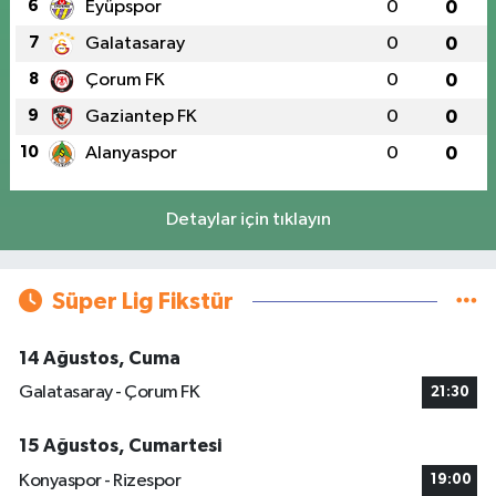
6
Eyüpspor
0
0
7
Galatasaray
0
0
8
Çorum FK
0
0
9
Gaziantep FK
0
0
10
Alanyaspor
0
0
Detaylar için tıklayın
Süper Lig Fikstür
14 Ağustos, Cuma
Galatasaray - Çorum FK
21:30
15 Ağustos, Cumartesi
Konyaspor - Rizespor
19:00