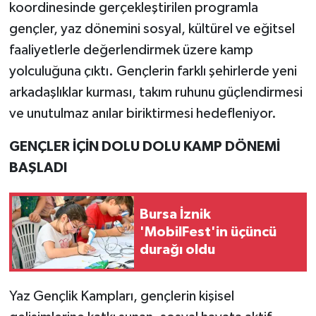
koordinesinde gerçekleştirilen programla
gençler, yaz dönemini sosyal, kültürel ve eğitsel
faaliyetlerle değerlendirmek üzere kamp
yolculuğuna çıktı. Gençlerin farklı şehirlerde yeni
arkadaşlıklar kurması, takım ruhunu güçlendirmesi
ve unutulmaz anılar biriktirmesi hedefleniyor.
GENÇLER İÇİN DOLU DOLU KAMP DÖNEMİ
BAŞLADI
Bursa İznik
'MobilFest'in üçüncü
durağı oldu
Yaz Gençlik Kampları, gençlerin kişisel