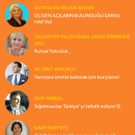
ASTROLOG NILGÜN AKMAN
ÜÇGEN AÇILARIN BULUNDUĞU ŞANSLI
HAFTA!!
GAZIANTEP VALISI KEMAL ÇEBER ÖRNEK BİR
VALİ
Ruhsal Yolculuk...
AV. ÜMIT KOYUNCU
Yarınlara ümitle bakmak için borçlanın!
EDIP TEKKOL
Sığınmacılar Türkiye'yi tehdit ediyor (!)
İLKAY KUMTEPE