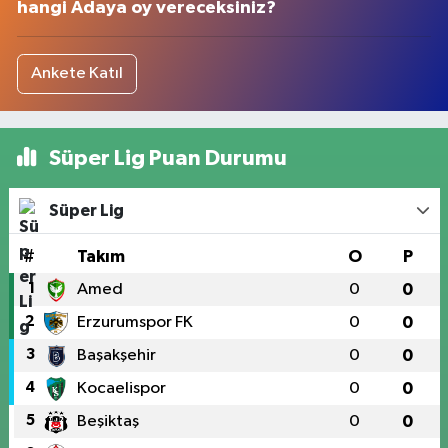
hangi Adaya oy vereceksiniz?
Ankete Katıl
Süper Lig Puan Durumu
Süper Lig
#
Takım
O
P
1
Amed
0
0
2
Erzurumspor FK
0
0
3
Başakşehir
0
0
4
Kocaelispor
0
0
5
Beşiktaş
0
0