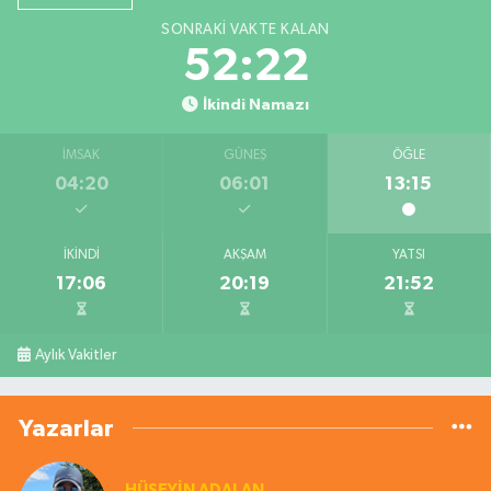
SONRAKI VAKTE KALAN
52:22
İkindi Namazı
İMSAK
GÜNEŞ
ÖĞLE
04:20
06:01
13:15
İKINDI
AKŞAM
YATSI
17:06
20:19
21:52
Aylık Vakitler
Yazarlar
HÜSEYIN ADALAN