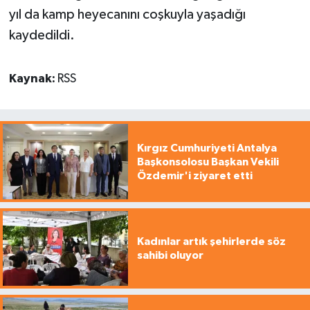
yıl da kamp heyecanını coşkuyla yaşadığı
kaydedildi.
Kaynak:
RSS
Kırgız Cumhuriyeti Antalya
Başkonsolosu Başkan Vekili
Özdemir'i ziyaret etti
Kadınlar artık şehirlerde söz
sahibi oluyor