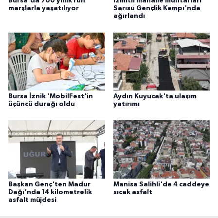
Bursa'da 700 yıllık ruh
İzmitli mahalle muhtarları
marşlarla yaşatılıyor
Sarısu Gençlik Kampı'nda
ağırlandı
Bursa İznik 'MobilFest'in
Aydın Kuyucak'ta ulaşım
üçüncü durağı oldu
yatırımı
Başkan Genç'ten Madur
Manisa Salihli'de 4 caddeye
Dağı'nda 14 kilometrelik
sıcak asfalt
asfalt müjdesi