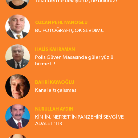
Telafiden ne bekliyoruz, ne buluruz?
ÖZCAN PEHLİVANOĞLU
BU FOTOĞRAFI ÇOK SEVDİM!..
HALIS KAHRAMAN
Polis Güven Masasında güler yüzlü
hizmet..!
BAHRI KAYAOĞLU
Kanal altı çalışması
NURULLAH AYDIN
KİN'İN, NEFRET'İN PANZEHİRİ SEVGİ VE
ADALET'TİR