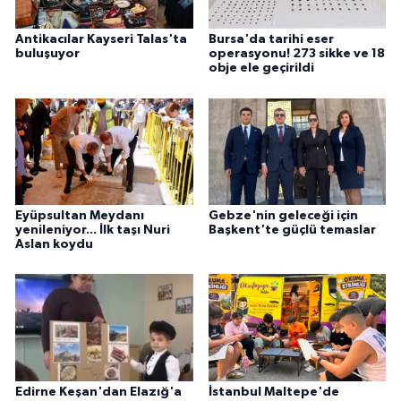
Antikacılar Kayseri Talas'ta
Bursa'da tarihi eser
buluşuyor
operasyonu! 273 sikke ve 18
obje ele geçirildi
Eyüpsultan Meydanı
Gebze'nin geleceği için
yenileniyor... İlk taşı Nuri
Başkent'te güçlü temaslar
Aslan koydu
Edirne Keşan'dan Elazığ'a
İstanbul Maltepe'de