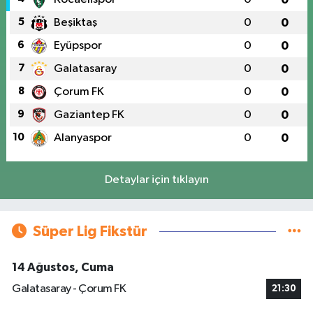
5
Beşiktaş
0
0
6
Eyüpspor
0
0
7
Galatasaray
0
0
8
Çorum FK
0
0
9
Gaziantep FK
0
0
10
Alanyaspor
0
0
Detaylar için tıklayın
Süper Lig Fikstür
14 Ağustos, Cuma
Galatasaray - Çorum FK
21:30