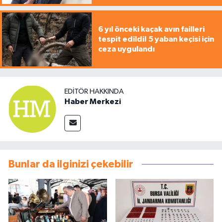
6 yıl önceki kaçak avın failleri
tespit edildi! 5 yaban keçisi için
ceza uygulandı
EDITÖR HAKKINDA
Haber Merkezi
Bunlar da ilginizi çekebilir