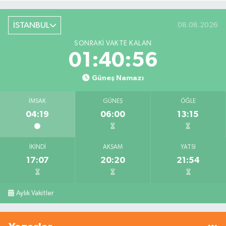
İSTANBUL
08.08.2026
SONRAKI VAKTE KALAN
01:40:56
Güneş Namazı
İMSAK
GÜNEŞ
ÖĞLE
04:19
06:00
13:15
İKINDI
AKŞAM
YATSI
17:07
20:20
21:54
Aylık Vakitler