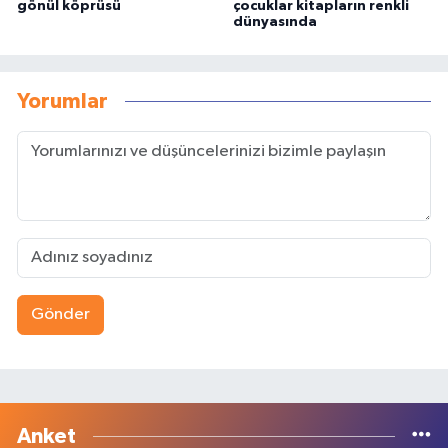
gönül köprüsü
çocuklar kitapların renkli
dünyasında
Yorumlar
Gönder
Anket