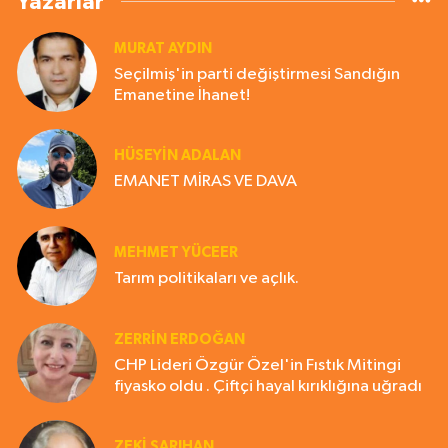
Yazarlar
MURAT AYDIN
Seçilmiş'in parti değiştirmesi Sandığın
Emanetine İhanet!
HÜSEYIN ADALAN
EMANET MİRAS VE DAVA
MEHMET YÜCEER
Tarım politikaları ve açlık.
ZERRIN ERDOĞAN
CHP Lideri Özgür Özel'in Fıstık Mitingi
fiyasko oldu . Çiftçi hayal kırıklığına uğradı
ZEKI SARIHAN