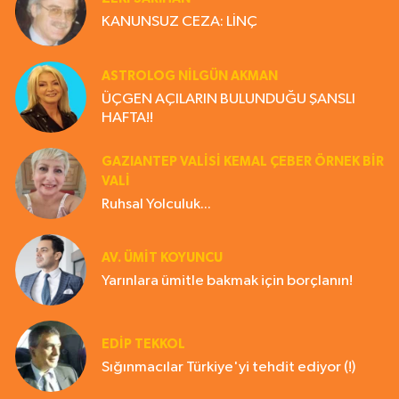
KANUNSUZ CEZA: LİNÇ
ASTROLOG NILGÜN AKMAN
ÜÇGEN AÇILARIN BULUNDUĞU ŞANSLI
HAFTA!!
GAZIANTEP VALISI KEMAL ÇEBER ÖRNEK BİR
VALİ
Ruhsal Yolculuk...
AV. ÜMIT KOYUNCU
Yarınlara ümitle bakmak için borçlanın!
EDIP TEKKOL
Sığınmacılar Türkiye'yi tehdit ediyor (!)