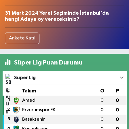
31 Mart 2024 Yerel Seçiminde İstanbul'da
hangi Adaya oy vereceksiniz?
Ankete Katıl
Süper Lig Puan Durumu
Süper Lig
#
Takım
O
P
1
Amed
0
0
2
Erzurumspor FK
0
0
3
Başakşehir
0
0
4
Kocaelispor
0
0