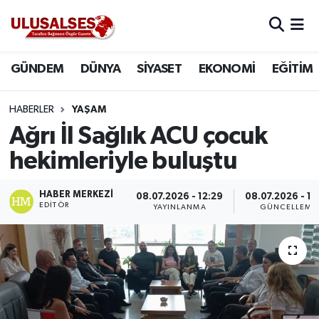
GÜNDEM
Hava Durumu
GÜNDEM
DÜNYA
SİYASET
EKONOMİ
EĞİTİM
DÜNYA
Trafik Durumu
HABERLER
YAŞAM
SİYASET
Süper Lig Puan Durumu ve Fikstür
Ağrı İl Sağlık ACU çocuk
hekimleriyle buluştu
EKONOMİ
Tüm Manşetler
HABER MERKEZI
08.07.2026 - 12:29
08.07.2026 - 12
EĞİTİM
Son Dakika Haberleri
EDITÖR
YAYINLANMA
GÜNCELLEME
SAĞLIK
Haber Arşivi
MAGAZİN
SPOR