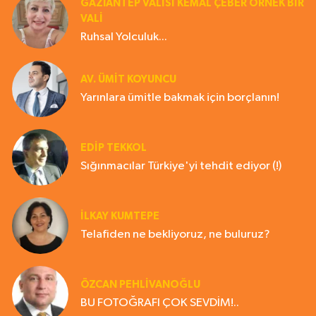
GAZIANTEP VALISI KEMAL ÇEBER ÖRNEK BİR
VALİ
Ruhsal Yolculuk...
AV. ÜMIT KOYUNCU
Yarınlara ümitle bakmak için borçlanın!
EDIP TEKKOL
Sığınmacılar Türkiye'yi tehdit ediyor (!)
İLKAY KUMTEPE
Telafiden ne bekliyoruz, ne buluruz?
ÖZCAN PEHLİVANOĞLU
BU FOTOĞRAFI ÇOK SEVDİM!..