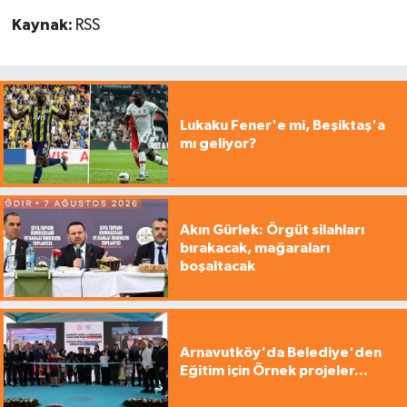
Kaynak:
RSS
Lukaku Fener'e mi, Beşiktaş'a
mı geliyor?
Akın Gürlek: Örgüt silahları
bırakacak, mağaraları
boşaltacak
Arnavutköy'da Belediye'den
Eğitim için Örnek projeler...