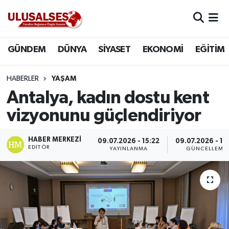
GÜNDEM
Hava Durumu
GÜNDEM
DÜNYA
SİYASET
EKONOMİ
EĞİTİM
DÜNYA
Trafik Durumu
HABERLER
YAŞAM
SİYASET
Süper Lig Puan Durumu ve Fikstür
Antalya, kadın dostu kent
vizyonunu güçlendiriyor
EKONOMİ
Tüm Manşetler
HABER MERKEZI
09.07.2026 - 15:22
09.07.2026 - 15
EĞİTİM
Son Dakika Haberleri
EDITÖR
YAYINLANMA
GÜNCELLEME
SAĞLIK
Haber Arşivi
MAGAZİN
SPOR