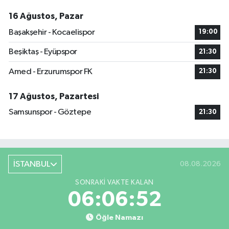
16 Ağustos, Pazar
Başakşehir - Kocaelispor
19:00
Beşiktaş - Eyüpspor
21:30
Amed - Erzurumspor FK
21:30
17 Ağustos, Pazartesi
Samsunspor - Göztepe
21:30
İSTANBUL
08.08.2026
SONRAKI VAKTE KALAN
06:06:52
Öğle Namazı