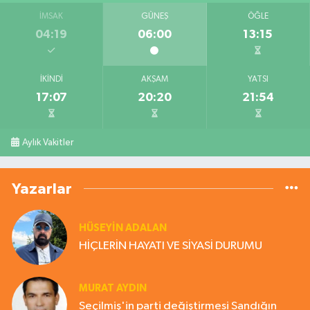
İMSAK
GÜNEŞ
ÖĞLE
04:19
06:00
13:15
İKINDI
AKŞAM
YATSI
17:07
20:20
21:54
Aylık Vakitler
Yazarlar
HÜSEYIN ADALAN
HİÇLERİN HAYATI VE SİYASİ DURUMU
MURAT AYDIN
Seçilmiş'in parti değiştirmesi Sandığın