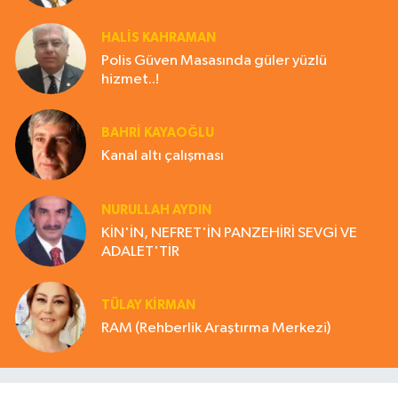
HALIS KAHRAMAN
Polis Güven Masasında güler yüzlü
hizmet..!
BAHRI KAYAOĞLU
Kanal altı çalışması
NURULLAH AYDIN
KİN'İN, NEFRET'İN PANZEHİRİ SEVGİ VE
ADALET'TİR
TÜLAY KİRMAN
RAM (Rehberlik Araştırma Merkezi)