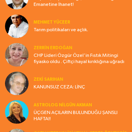
Emanetine İhanet!
MEHMET YÜCEER
Tarım politikaları ve açlık.
ZERRIN ERDOĞAN
CHP Lideri Özgür Özel'in Fıstık Mitingi
fiyasko oldu . Çiftçi hayal kırıklığına uğradı
ZEKI SARIHAN
KANUNSUZ CEZA: LİNÇ
ASTROLOG NILGÜN AKMAN
ÜÇGEN AÇILARIN BULUNDUĞU ŞANSLI
HAFTA!!