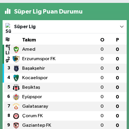
Süper Lig Puan Durumu
Süper Lig
#
Takım
O
P
1
Amed
0
0
2
Erzurumspor FK
0
0
3
Başakşehir
0
0
4
Kocaelispor
0
0
5
Beşiktaş
0
0
6
Eyüpspor
0
0
7
Galatasaray
0
0
8
Çorum FK
0
0
9
Gaziantep FK
0
0