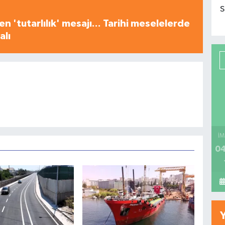
S
n 'tutarlılık' mesajı... Tarihi meselelerde
alı
İM
04