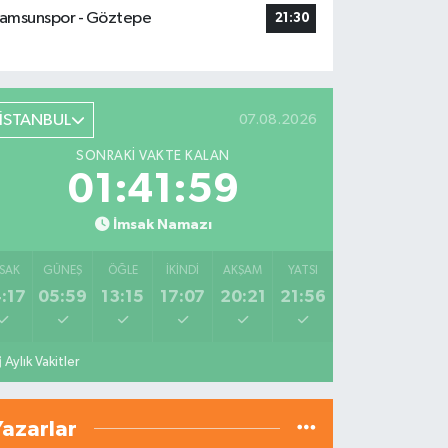
amsunspor - Göztepe
21:30
İSTANBUL
07.08.2026
SONRAKI VAKTE KALAN
01:41:58
İmsak Namazı
SAK
GÜNEŞ
ÖĞLE
İKINDI
AKŞAM
YATSI
:17
05:59
13:15
17:07
20:21
21:56
Aylık Vakitler
Yazarlar