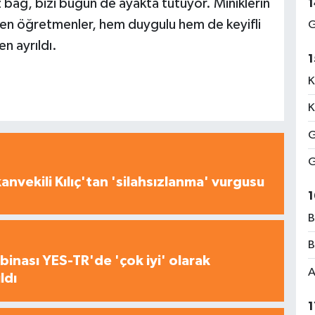
 bağ, bizi bugün de ayakta tutuyor. Miniklerin
1
iyen öğretmenler, hem duygulu hem de keyifli
G
n ayrıldı.
1
K
K
G
G
nvekili Kılıç'tan 'silahsızlanma' vurgusu
1
B
B
inası YES-TR'de 'çok iyi' olarak
A
ldı
1