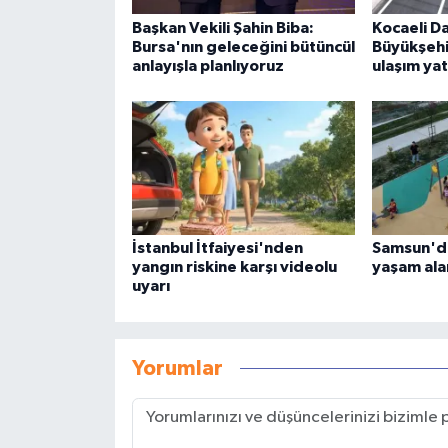
Başkan Vekili Şahin Biba:
Kocaeli D
Bursa'nın geleceğini bütüncül
Büyükşeh
anlayışla planlıyoruz
ulaşım yat
İstanbul İtfaiyesi'nden
Samsun'da
yangın riskine karşı videolu
yaşam alan
uyarı
Yorumlar