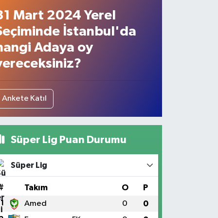
31 Mart 2024 Yerel
Seçiminde İstanbul'da
hangi Adaya oy
vereceksiniz?
Ankete Katıl
Süper Lig Puan Durumu
Süper Lig
#
Takım
O
P
1
Amed
0
0