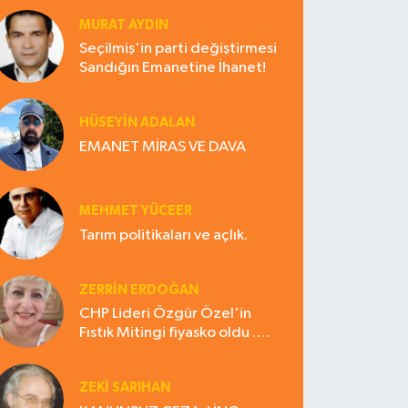
MURAT AYDIN
Seçilmiş'in parti değiştirmesi
Sandığın Emanetine İhanet!
HÜSEYIN ADALAN
EMANET MİRAS VE DAVA
MEHMET YÜCEER
Tarım politikaları ve açlık.
ZERRIN ERDOĞAN
CHP Lideri Özgür Özel'in
Fıstık Mitingi fiyasko oldu .
Çiftçi hayal kırıklığına uğradı
ZEKI SARIHAN