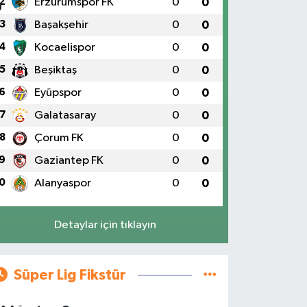
2
Erzurumspor FK
0
0
3
Başakşehir
0
0
4
Kocaelispor
0
0
5
Beşiktaş
0
0
6
Eyüpspor
0
0
7
Galatasaray
0
0
8
Çorum FK
0
0
9
Gaziantep FK
0
0
0
Alanyaspor
0
0
Detaylar için tıklayın
Süper Lig Fikstür