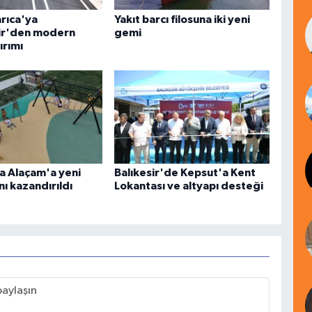
arıca'ya
Yakıt barcı filosuna iki yeni
ir'den modern
gemi
ırımı
 Alaçam'a yeni
Balıkesir'de Kepsut'a Kent
ı kazandırıldı
Lokantası ve altyapı desteği