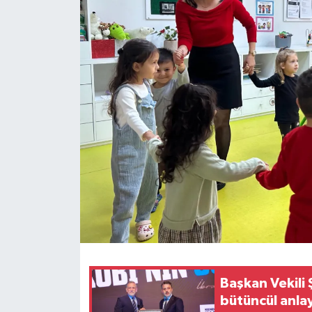
Başkan Vekili 
bütüncül anlay