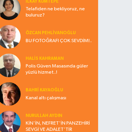
İLKAY KUMTEPE
Telafiden ne bekliyoruz, ne
buluruz?
ÖZCAN PEHLİVANOĞLU
BU FOTOĞRAFI ÇOK SEVDİM!..
HALIS KAHRAMAN
Polis Güven Masasında güler
yüzlü hizmet..!
BAHRI KAYAOĞLU
Kanal altı çalışması
NURULLAH AYDIN
KİN'İN, NEFRET'İN PANZEHİRİ
SEVGİ VE ADALET'TİR