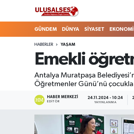
GÜNDEM
Hava Durumu
GÜNDEM
DÜNYA
SİYASET
EKONOMİ
DÜNYA
Trafik Durumu
HABERLER
YAŞAM
Emekli öğret
SİYASET
Süper Lig Puan Durumu ve Fikstür
EKONOMİ
Tüm Manşetler
Antalya Muratpaşa Belediyesi’
Öğretmenler Günü’nü çocukla
EĞİTİM
Son Dakika Haberleri
HABER MERKEZI
24.11.2024 - 10:24
SAĞLIK
Haber Arşivi
EDITÖR
YAYINLANMA
MAGAZİN
SPOR