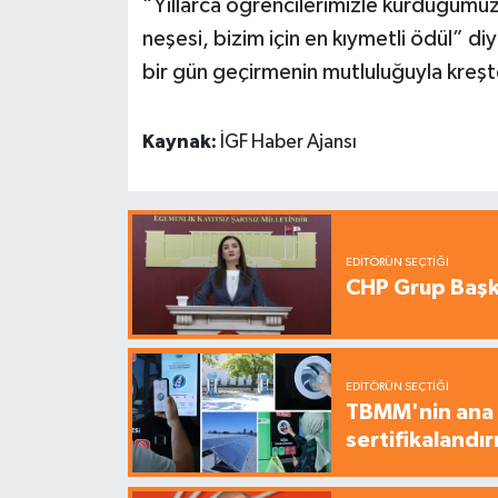
“Yıllarca öğrencilerimizle kurduğumuz
neşesi, bizim için en kıymetli ödül” d
bir gün geçirmenin mutluluğuyla kreşte
Kaynak:
İGF Haber Ajansı
EDITÖRÜN SEÇTIĞI
CHP Grup Başka
EDITÖRÜN SEÇTIĞI
TBMM'nin ana b
sertifikalandırı