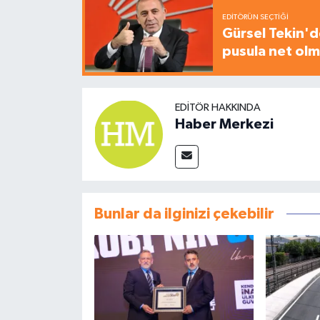
EDITÖRÜN SEÇTIĞI
Gürsel Tekin'de
pusula net olm
EDITÖR HAKKINDA
Haber Merkezi
Bunlar da ilginizi çekebilir