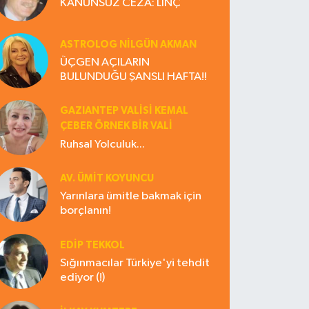
KANUNSUZ CEZA: LİNÇ
ASTROLOG NILGÜN AKMAN
ÜÇGEN AÇILARIN
BULUNDUĞU ŞANSLI HAFTA!!
GAZIANTEP VALISI KEMAL
ÇEBER ÖRNEK BİR VALİ
Ruhsal Yolculuk...
AV. ÜMIT KOYUNCU
Yarınlara ümitle bakmak için
borçlanın!
EDIP TEKKOL
Sığınmacılar Türkiye'yi tehdit
ediyor (!)