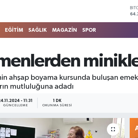
DO
47,
EU
55
EĞİTİM
SAĞLIK
MAGAZİN
SPOR
STE
64,
GRA
651
menlerden minikle
BİS
13.
BIT
nin ahşap boyama kursunda buluşan emekli
64.
rın mutluluğuna adadı
24.11.2024 - 11:31
1 DK
GÜNCELLEME
OKUNMA SÜRESI