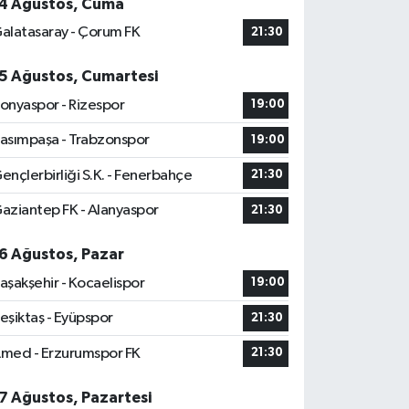
4 Ağustos, Cuma
alatasaray - Çorum FK
21:30
5 Ağustos, Cumartesi
onyaspor - Rizespor
19:00
asımpaşa - Trabzonspor
19:00
ençlerbirliği S.K. - Fenerbahçe
21:30
aziantep FK - Alanyaspor
21:30
6 Ağustos, Pazar
aşakşehir - Kocaelispor
19:00
eşiktaş - Eyüpspor
21:30
med - Erzurumspor FK
21:30
7 Ağustos, Pazartesi