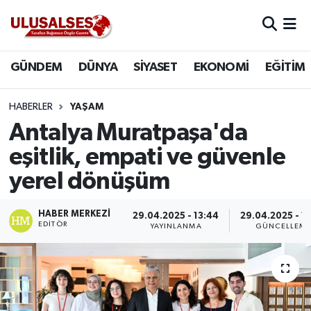
GÜNDEM
Hava Durumu
GÜNDEM
DÜNYA
SİYASET
EKONOMİ
EĞİTİM
DÜNYA
Trafik Durumu
HABERLER
YAŞAM
SİYASET
Süper Lig Puan Durumu ve Fikstür
Antalya Muratpaşa'da
eşitlik, empati ve güvenle
EKONOMİ
Tüm Manşetler
yerel dönüşüm
EĞİTİM
Son Dakika Haberleri
HABER MERKEZI
29.04.2025 - 13:44
29.04.2025 - 1
EDITÖR
YAYINLANMA
GÜNCELLEM
SAĞLIK
Haber Arşivi
MAGAZİN
SPOR