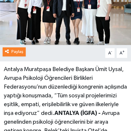
Paylaş
-
+
A
A
Antalya Muratpaşa Belediye Başkanı Ümit Uysal,
Avrupa Psikoloji Öğrencileri Birlikleri
Federasyonu’nun düzenlediği kongrenin açılışında
yaptığı konuşmada, “Tüm sosyal projelerimizi
eşitlik, empati, erişilebilirlik ve güven ilkeleriyle
inşa ediyoruz” dedi.
ANTALYA (İGFA) -
Avrupa
genelinden psikoloji öğrencilerini bir araya
getiren kongre, Belek’teki Invista Otel’de