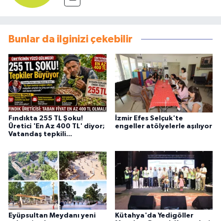
Bunlar da ilginizi çekebilir
Fındıkta 255 TL Şoku!
İzmir Efes Selçuk'te
Üretici 'En Az 400 TL' diyor;
engeller atölyelerle aşılıyor
Vatandaş tepkili...
Eyüpsultan Meydanı yeni
Kütahya'da Yedigöller