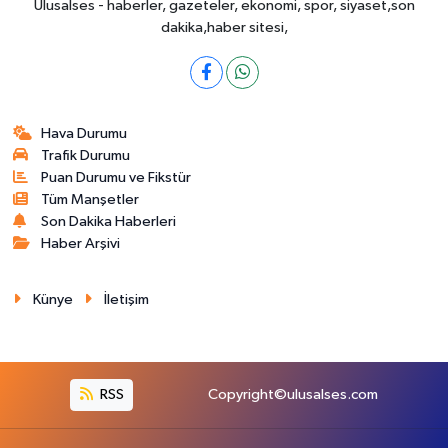
Ulusalses - haberler, gazeteler, ekonomi, spor, siyaset,son
dakika,haber sitesi,
Hava Durumu
Trafik Durumu
Puan Durumu ve Fikstür
Tüm Manşetler
Son Dakika Haberleri
Haber Arşivi
Künye
İletişim
RSS
Copyright©ulusalses.com