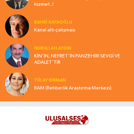
hizmet..!
BAHRI KAYAOĞLU
Kanal altı çalışması
NURULLAH AYDIN
KİN'İN, NEFRET'İN PANZEHİRİ SEVGİ VE
ADALET'TİR
TÜLAY KİRMAN
RAM (Rehberlik Araştırma Merkezi)