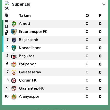
Süper Lig
#
Takım
O
P
1
Amed
0
0
2
Erzurumspor FK
0
0
3
Başakşehir
0
0
4
Kocaelispor
0
0
5
Beşiktaş
0
0
6
Eyüpspor
0
0
7
Galatasaray
0
0
8
Çorum FK
0
0
9
Gaziantep FK
0
0
10
Alanyaspor
0
0