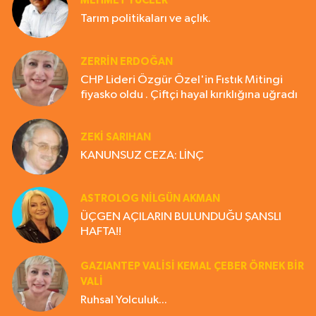
MEHMET YÜCEER
Tarım politikaları ve açlık.
ZERRIN ERDOĞAN
CHP Lideri Özgür Özel'in Fıstık Mitingi
fiyasko oldu . Çiftçi hayal kırıklığına uğradı
ZEKI SARIHAN
KANUNSUZ CEZA: LİNÇ
ASTROLOG NILGÜN AKMAN
ÜÇGEN AÇILARIN BULUNDUĞU ŞANSLI
HAFTA!!
GAZIANTEP VALISI KEMAL ÇEBER ÖRNEK BİR
VALİ
Ruhsal Yolculuk...