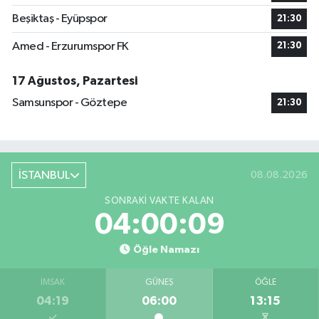
Beşiktaş - Eyüpspor
21:30
Amed - Erzurumspor FK
21:30
17 Ağustos, Pazartesi
Samsunspor - Göztepe
21:30
İSTANBUL
08.08.2026
SONRAKI VAKTE KALAN
04:00:09
Öğle Namazı
İMSAK
GÜNEŞ
ÖĞLE
04:19
06:00
13:15