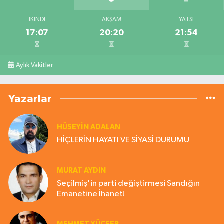
İKINDI
AKŞAM
YATSI
17:07
20:20
21:54
Aylık Vakitler
Yazarlar
HÜSEYIN ADALAN
HİÇLERİN HAYATI VE SİYASİ DURUMU
MURAT AYDIN
Seçilmiş'in parti değiştirmesi Sandığın
Emanetine İhanet!