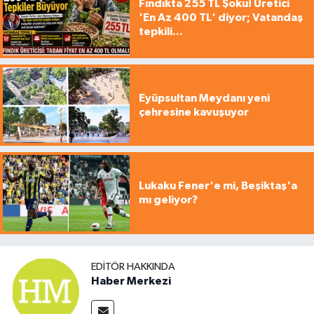
Fındıkta 255 TL Şoku! Üretici
'En Az 400 TL' diyor; Vatandaş
tepkili...
Eyüpsultan Meydanı yeni
çehresine kavuşuyor
Lukaku Fener'e mi, Beşiktaş'a
mı geliyor?
EDITÖR HAKKINDA
Haber Merkezi