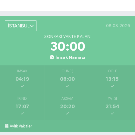
İSTANBUL
08.08.2026
SONRAKI VAKTE KALAN
29:59
İmsak Namazı
İMSAK
GÜNEŞ
ÖĞLE
04:19
06:00
13:15
İKINDI
AKŞAM
YATSI
17:07
20:20
21:54
Aylık Vakitler