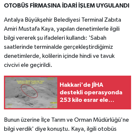
OTOBÜS FİRMASINA İDARİ İŞLEM UYGULANDI
Antalya Büyükşehir Belediyesi Terminal Zabıta
Amiri Mustafa Kaya, yapılan denetimlerle ilgili
bilgi vererek şu ifadeleri kullandı: 'Sabah
saatlerinde terminalde gerçekleştirdiğimiz
denetimlerde, kolilerin içinde hindi ve tavuk
civcivi ele geçirildi.
Hakkari'de JİHA
destekli operasyonda
253 kilo esrar ele
geçirildi
Bunun üzerine İlçe Tarım ve Orman Müdürlüğü'ne
bilgi verdik' diye konuştu. Kaya, ilgili otobüs