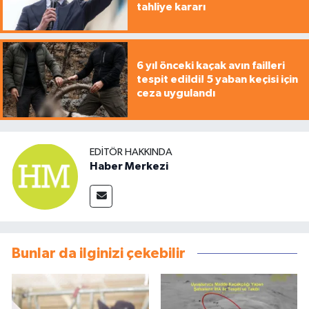
tahliye kararı
6 yıl önceki kaçak avın failleri
tespit edildi! 5 yaban keçisi için
ceza uygulandı
EDITÖR HAKKINDA
Haber Merkezi
Bunlar da ilginizi çekebilir