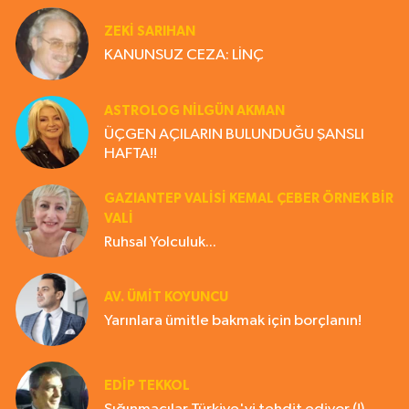
ZEKI SARIHAN
KANUNSUZ CEZA: LİNÇ
ASTROLOG NILGÜN AKMAN
ÜÇGEN AÇILARIN BULUNDUĞU ŞANSLI
HAFTA!!
GAZIANTEP VALISI KEMAL ÇEBER ÖRNEK BİR
VALİ
Ruhsal Yolculuk...
AV. ÜMIT KOYUNCU
Yarınlara ümitle bakmak için borçlanın!
EDIP TEKKOL