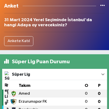
Anket
31 Mart 2024 Yerel Seçiminde İstanbul'da
hangi Adaya oy vereceksiniz?
Ankete Katıl
Süper Lig Puan Durumu
Süper Lig
#
Takım
O
P
1
Amed
0
0
2
Erzurumspor FK
0
0