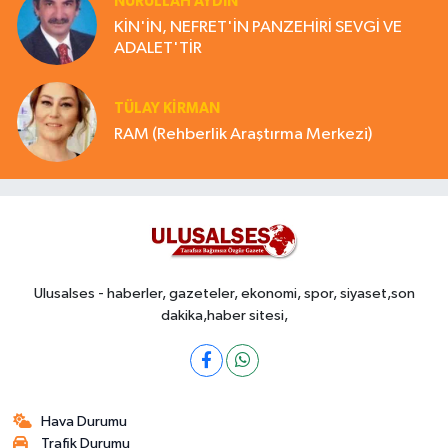
NURULLAH AYDIN
KİN'İN, NEFRET'İN PANZEHİRİ SEVGİ VE
ADALET'TİR
TÜLAY KİRMAN
RAM (Rehberlik Araştırma Merkezi)
Ulusalses - haberler, gazeteler, ekonomi, spor, siyaset,son
dakika,haber sitesi,
Hava Durumu
Trafik Durumu