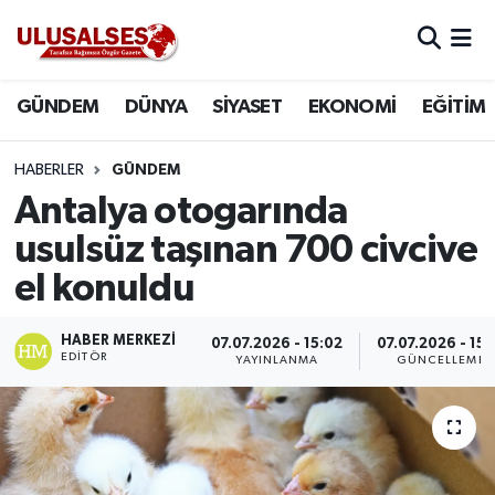
GÜNDEM
Hava Durumu
GÜNDEM
DÜNYA
SİYASET
EKONOMİ
EĞİTİM
DÜNYA
Trafik Durumu
HABERLER
GÜNDEM
SİYASET
Süper Lig Puan Durumu ve Fikstür
Antalya otogarında
usulsüz taşınan 700 civcive
EKONOMİ
Tüm Manşetler
el konuldu
EĞİTİM
Son Dakika Haberleri
HABER MERKEZI
07.07.2026 - 15:02
07.07.2026 - 15:
EDITÖR
YAYINLANMA
GÜNCELLEME
SAĞLIK
Haber Arşivi
MAGAZİN
SPOR