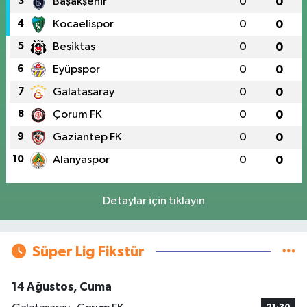
3
Başakşehir
0
0
4
Kocaelispor
0
0
5
Beşiktaş
0
0
6
Eyüpspor
0
0
7
Galatasaray
0
0
8
Çorum FK
0
0
9
Gaziantep FK
0
0
10
Alanyaspor
0
0
Detaylar için tıklayın
Süper Lig Fikstür
14 Ağustos, Cuma