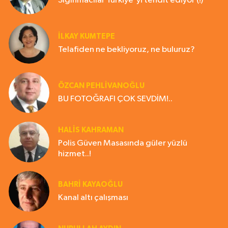
Sığınmacılar Türkiye'yi tehdit ediyor (!)
İLKAY KUMTEPE
Telafiden ne bekliyoruz, ne buluruz?
ÖZCAN PEHLİVANOĞLU
BU FOTOĞRAFI ÇOK SEVDİM!..
HALIS KAHRAMAN
Polis Güven Masasında güler yüzlü
hizmet..!
BAHRI KAYAOĞLU
Kanal altı çalışması