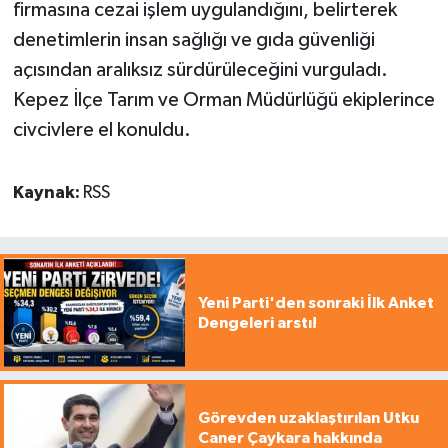
firmasına cezai işlem uygulandığını, belirterek
denetimlerin insan sağlığı ve gıda güvenliği
açısından aralıksız sürdürüleceğini vurguladı.
Kepez İlçe Tarım ve Orman Müdürlüğü ekiplerince
civcivlere el konuldu.
Kaynak:
RSS
Yeni Parti'den sonraki İlk Anket
Dengeleri arstı!
Görevden uzaklaştırılan Utku
Caner Çaykara hakkında