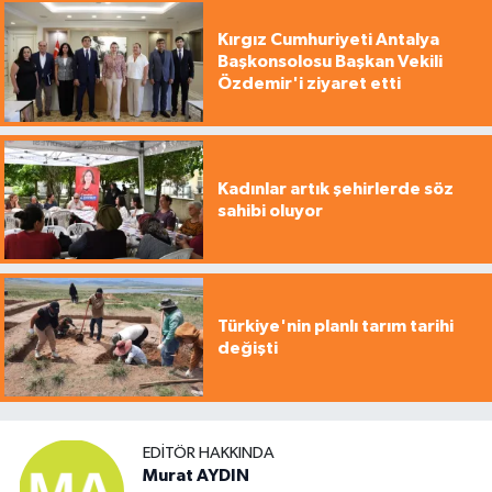
Kırgız Cumhuriyeti Antalya
Başkonsolosu Başkan Vekili
Özdemir'i ziyaret etti
Kadınlar artık şehirlerde söz
sahibi oluyor
Türkiye'nin planlı tarım tarihi
değişti
EDITÖR HAKKINDA
Murat AYDIN