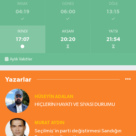
İMSAK
GÜNEŞ
ÖĞLE
04:19
06:00
13:15
İKINDI
AKŞAM
YATSI
17:07
20:20
21:54
Aylık Vakitler
Yazarlar
HÜSEYIN ADALAN
HİÇLERİN HAYATI VE SİYASİ DURUMU
MURAT AYDIN
Seçilmiş'in parti değiştirmesi Sandığın