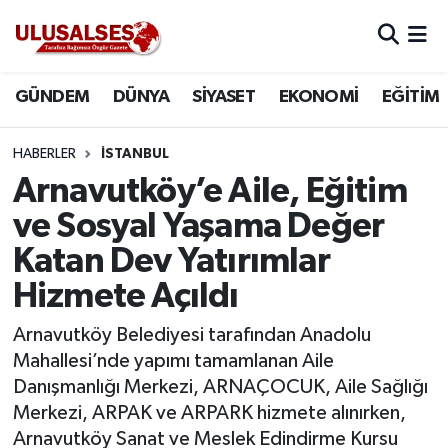
GÜNDEM
Hava Durumu
GÜNDEM
DÜNYA
SİYASET
EKONOMİ
EĞİTİM
DÜNYA
Trafik Durumu
HABERLER
İSTANBUL
SİYASET
Süper Lig Puan Durumu ve Fikstür
Arnavutköy’e Aile, Eğitim
ve Sosyal Yaşama Değer
EKONOMİ
Tüm Manşetler
Katan Dev Yatırımlar
EĞİTİM
Son Dakika Haberleri
Hizmete Açıldı
SAĞLIK
Haber Arşivi
Arnavutköy Belediyesi tarafından Anadolu
Mahallesi’nde yapımı tamamlanan Aile
MAGAZİN
Danışmanlığı Merkezi, ARNAÇOCUK, Aile Sağlığı
Merkezi, ARPAK ve ARPARK hizmete alınırken,
SPOR
Arnavutköy Sanat ve Meslek Edindirme Kursu