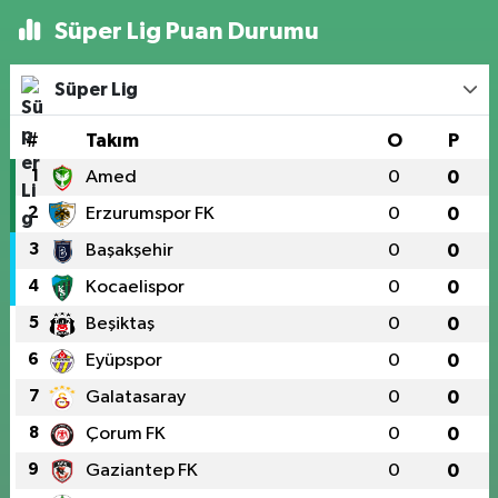
Süper Lig Puan Durumu
Süper Lig
#
Takım
O
P
1
Amed
0
0
2
Erzurumspor FK
0
0
3
Başakşehir
0
0
4
Kocaelispor
0
0
5
Beşiktaş
0
0
6
Eyüpspor
0
0
7
Galatasaray
0
0
8
Çorum FK
0
0
9
Gaziantep FK
0
0