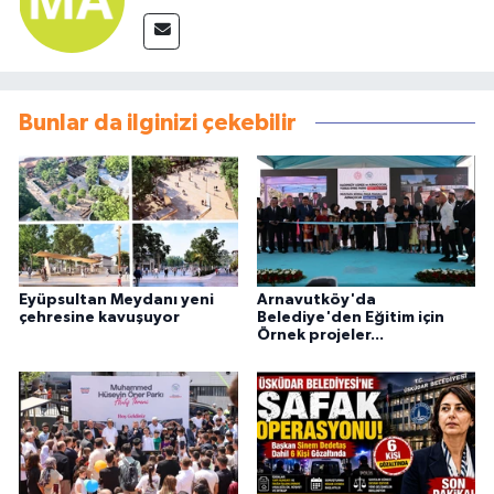
Bunlar da ilginizi çekebilir
Eyüpsultan Meydanı yeni
Arnavutköy'da
çehresine kavuşuyor
Belediye'den Eğitim için
Örnek projeler...