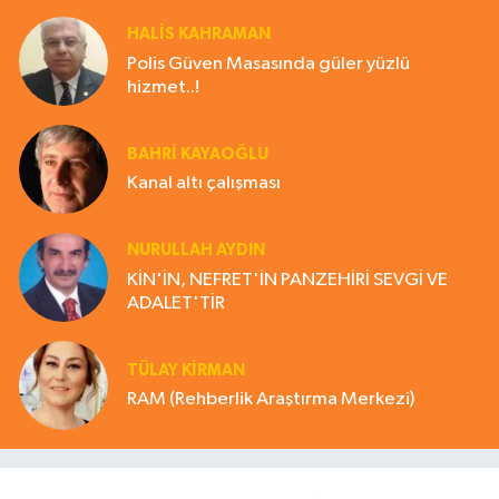
HALIS KAHRAMAN
Polis Güven Masasında güler yüzlü
hizmet..!
BAHRI KAYAOĞLU
Kanal altı çalışması
NURULLAH AYDIN
KİN'İN, NEFRET'İN PANZEHİRİ SEVGİ VE
ADALET'TİR
TÜLAY KİRMAN
RAM (Rehberlik Araştırma Merkezi)