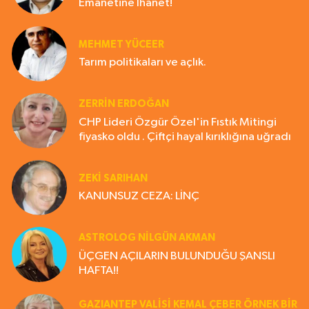
Emanetine İhanet!
MEHMET YÜCEER
Tarım politikaları ve açlık.
ZERRIN ERDOĞAN
CHP Lideri Özgür Özel'in Fıstık Mitingi
fiyasko oldu . Çiftçi hayal kırıklığına uğradı
ZEKI SARIHAN
KANUNSUZ CEZA: LİNÇ
ASTROLOG NILGÜN AKMAN
ÜÇGEN AÇILARIN BULUNDUĞU ŞANSLI
HAFTA!!
GAZIANTEP VALISI KEMAL ÇEBER ÖRNEK BİR