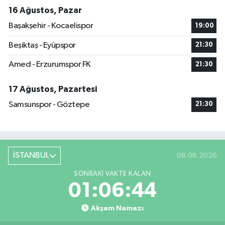
16 Ağustos, Pazar
Başakşehir - Kocaelispor
19:00
Beşiktaş - Eyüpspor
21:30
Amed - Erzurumspor FK
21:30
17 Ağustos, Pazartesi
Samsunspor - Göztepe
21:30
İSTANBUL
08.08.2026
SONRAKI VAKTE KALAN
01:06:42
Akşam Namazı