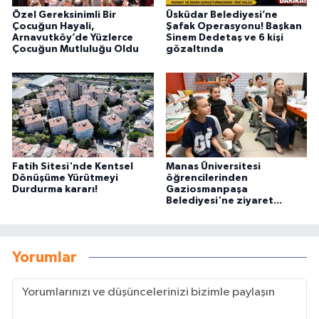
Özel Gereksinimli Bir
Üsküdar Belediyesi’ne
Çocuğun Hayali,
Şafak Operasyonu! Başkan
Arnavutköy’de Yüzlerce
Sinem Dedetaş ve 6 kişi
Çocuğun Mutluluğu Oldu
gözaltında
Fatih Sitesi'nde Kentsel
Manas Üniversitesi
Dönüşüme Yürütmeyi
öğrencilerinden
Durdurma kararı!
Gaziosmanpaşa
Belediyesi'ne ziyaret...
Yorumlar