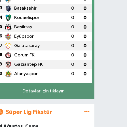
3
Başakşehir
0
0
4
Kocaelispor
0
0
5
Beşiktaş
0
0
6
Eyüpspor
0
0
7
Galatasaray
0
0
8
Çorum FK
0
0
9
Gaziantep FK
0
0
0
Alanyaspor
0
0
Detaylar için tıklayın
Süper Lig Fikstür
4 Ağustos, Cuma