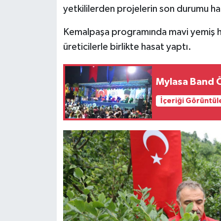
yetkililerden projelerin son durumu hak
Kemalpaşa programında mavi yemiş hasa
üreticilerle birlikte hasat yaptı.
Mylasa Band Ö
İçeriği Görüntül