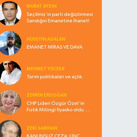
MURAT AYDIN
Seçilmiş'in parti değiştirmesi
Sandığın Emanetine İhanet!
HÜSEYIN ADALAN
EMANET MİRAS VE DAVA
MEHMET YÜCEER
Tarım politikaları ve açlık.
ZERRIN ERDOĞAN
CHP Lideri Özgür Özel'in
Fıstık Mitingi fiyasko oldu .
Çiftçi hayal kırıklığına uğradı
ZEKI SARIHAN
KANUNSUZ CEZA: LİNÇ