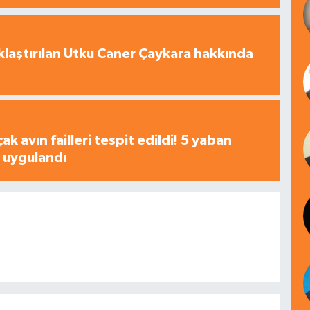
laştırılan Utku Caner Çaykara hakkında
çak avın failleri tespit edildi! 5 yaban
a uygulandı