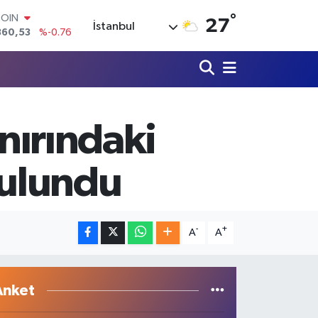
°
LAR
27
İstanbul
7069
%0.17
RO
0265
%0.01
RLİN
1897
%0.02
M ALTIN
4.81
%1.44
ınırındaki
T100
887
%64
COIN
bulundu
360,53
%-0.76
-
+
A
A
Anket