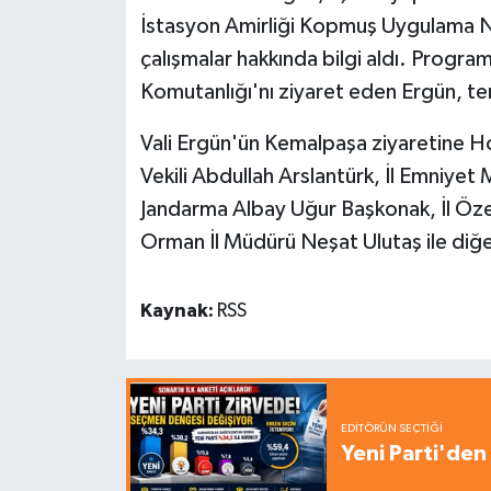
İstasyon Amirliği Kopmuş Uygulama N
çalışmalar hakkında bilgi aldı. Prog
Komutanlığı'nı ziyaret eden Ergün, te
Vali Ergün'ün Kemalpaşa ziyaretin
Vekili Abdullah Arslantürk, İl Emniye
Jandarma Albay Uğur Başkonak, İl Özel
Orman İl Müdürü Neşat Ulutaş ile diğer
Kaynak:
RSS
EDITÖRÜN SEÇTIĞI
Yeni Parti'den 