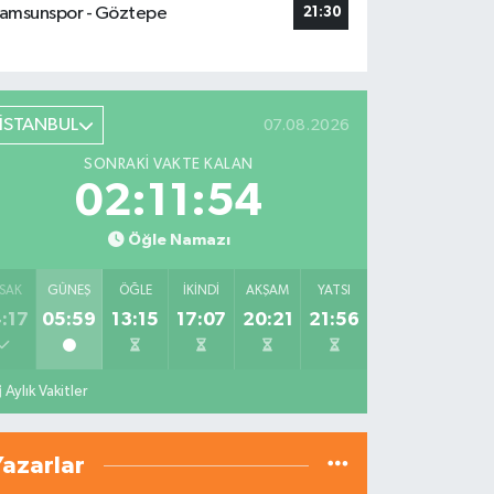
amsunspor - Göztepe
21:30
İSTANBUL
07.08.2026
SONRAKI VAKTE KALAN
02:11:52
Öğle Namazı
SAK
GÜNEŞ
ÖĞLE
İKINDI
AKŞAM
YATSI
:17
05:59
13:15
17:07
20:21
21:56
Aylık Vakitler
Yazarlar