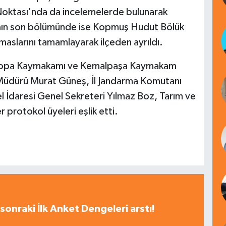
oktası'nda da incelemelerde bulunarak
ramın son bölümünde ise Kopmuş Hudut Bölük
maslarını tamamlayarak ilçeden ayrıldı.
e Hopa Kaymakamı ve Kemalpaşa Kaymakam
t Müdürü Murat Güneş, İl Jandarma Komutanı
 İdaresi Genel Sekreteri Yılmaz Boz, Tarım ve
 protokol üyeleri eşlik etti.
sonraki İlk Anket Dengeleri arstı!