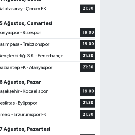
alatasaray - Çorum FK
21:30
5 Ağustos, Cumartesi
onyaspor - Rizespor
19:00
asımpaşa - Trabzonspor
19:00
ençlerbirliği S.K. - Fenerbahçe
21:30
aziantep FK - Alanyaspor
21:30
6 Ağustos, Pazar
aşakşehir - Kocaelispor
19:00
eşiktaş - Eyüpspor
21:30
med - Erzurumspor FK
21:30
7 Ağustos, Pazartesi