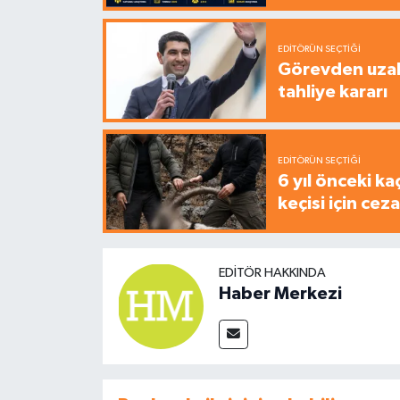
EDITÖRÜN SEÇTIĞI
Görevden uzak
tahliye kararı
EDITÖRÜN SEÇTIĞI
6 yıl önceki ka
keçisi için cez
EDITÖR HAKKINDA
Haber Merkezi