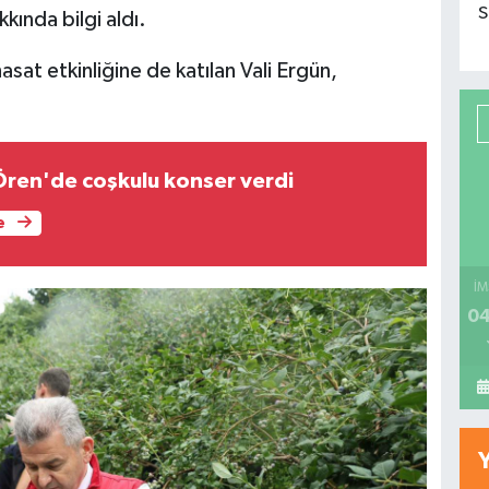
S
kında bilgi aldı.
t etkinliğine de katılan Vali Ergün,
ren'de coşkulu konser verdi
e
İM
04