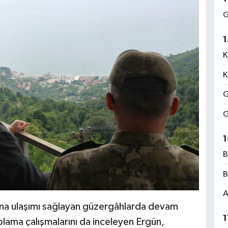
G
1
K
K
G
G
1
B
B
A
una ulaşımı sağlayan güzergâhlarda devam
1
plama çalışmalarını da inceleyen Ergün,