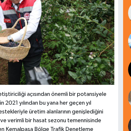
tiştiriciliği açısından önemli bir potansiyele
n 2021 yılından bu yana her geçen yıl
estekleriyle üretim alanlarının genişlediğini
 ve verimli bir hasat sezonu temennisinde
üren Kemalpaşa Bölge Trafik Denetleme