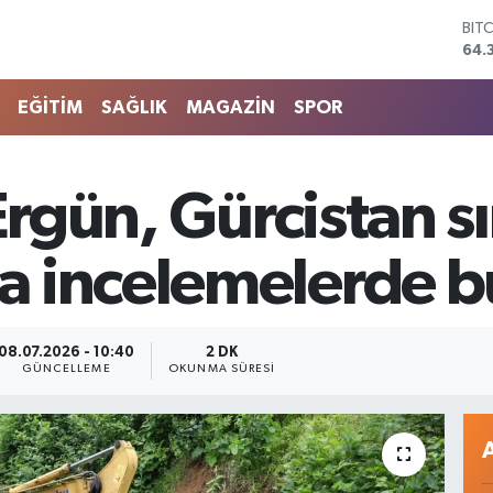
DO
47,
EU
55,
EĞİTİM
SAĞLIK
MAGAZİN
SPOR
STE
64,
GRA
657
 Ergün, Gürcistan s
BİS
13.
BIT
a incelemelerde 
64.
08.07.2026 - 10:40
2 DK
GÜNCELLEME
OKUNMA SÜRESI