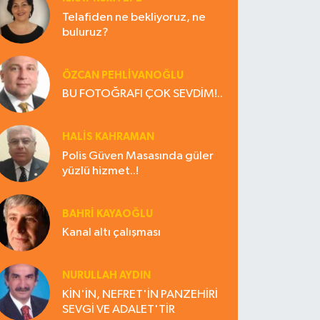
Telafiden ne bekliyoruz, ne
buluruz?
ÖZCAN PEHLİVANOĞLU
BU FOTOĞRAFI ÇOK SEVDİM!..
HALIS KAHRAMAN
Polis Güven Masasında güler
yüzlü hizmet..!
BAHRI KAYAOĞLU
Kanal altı çalışması
NURULLAH AYDIN
KİN'İN, NEFRET'İN PANZEHİRİ
SEVGİ VE ADALET'TİR