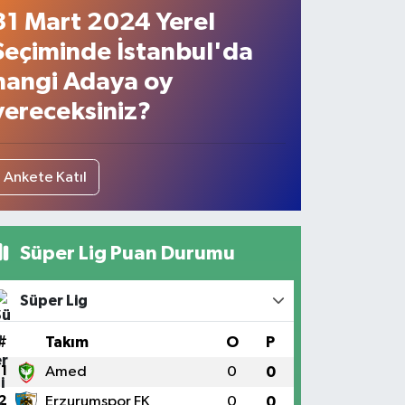
31 Mart 2024 Yerel
Seçiminde İstanbul'da
hangi Adaya oy
vereceksiniz?
Ankete Katıl
Süper Lig Puan Durumu
Süper Lig
#
Takım
O
P
1
Amed
0
0
2
Erzurumspor FK
0
0