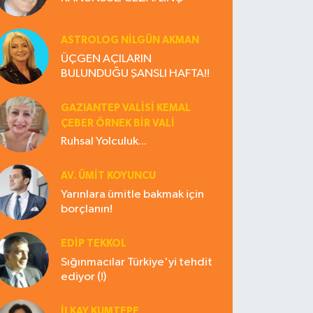
ASTROLOG NILGÜN AKMAN
ÜÇGEN AÇILARIN
BULUNDUĞU ŞANSLI HAFTA!!
GAZIANTEP VALISI KEMAL
ÇEBER ÖRNEK BİR VALİ
Ruhsal Yolculuk...
AV. ÜMIT KOYUNCU
Yarınlara ümitle bakmak için
borçlanın!
EDIP TEKKOL
Sığınmacılar Türkiye'yi tehdit
ediyor (!)
İLKAY KUMTEPE