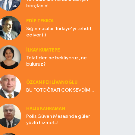
borçlanın!
EDIP TEKKOL
Sığınmacılar Türkiye'yi tehdit
ediyor (!)
İLKAY KUMTEPE
Telafiden ne bekliyoruz, ne
buluruz?
ÖZCAN PEHLİVANOĞLU
BU FOTOĞRAFI ÇOK SEVDİM!..
HALIS KAHRAMAN
Polis Güven Masasında güler
yüzlü hizmet..!