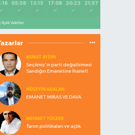
:16
05:58
13:15
17:08
20:23
21:57
Aylık Vakitler
Yazarlar
MURAT AYDIN
Seçilmiş'in parti değiştirmesi
Sandığın Emanetine İhanet!
HÜSEYIN ADALAN
EMANET MİRAS VE DAVA
MEHMET YÜCEER
Tarım politikaları ve açlık.