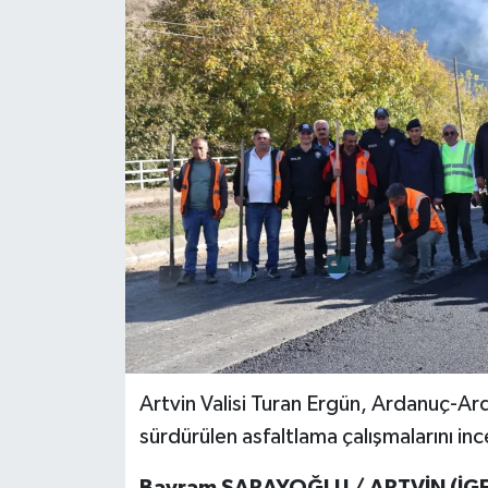
Artvin Valisi Turan Ergün, Ardanuç-Ar
sürdürülen asfaltlama çalışmalarını inc
Bayram SARAYOĞLU / ARTVİN (İGF