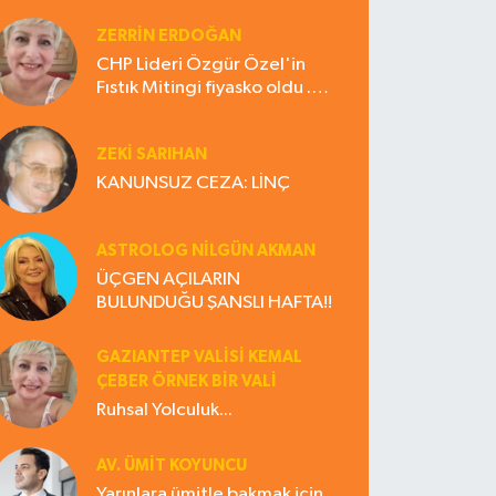
ZERRIN ERDOĞAN
CHP Lideri Özgür Özel'in
Fıstık Mitingi fiyasko oldu .
Çiftçi hayal kırıklığına uğradı
ZEKI SARIHAN
KANUNSUZ CEZA: LİNÇ
ASTROLOG NILGÜN AKMAN
ÜÇGEN AÇILARIN
BULUNDUĞU ŞANSLI HAFTA!!
GAZIANTEP VALISI KEMAL
ÇEBER ÖRNEK BİR VALİ
Ruhsal Yolculuk...
AV. ÜMIT KOYUNCU
Yarınlara ümitle bakmak için