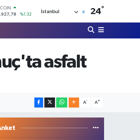
°
OLAR
24
İstanbul
,5894
%0.08
URO
,0398
%-0.02
ERLİN
,1581
%0.16
AM ALTIN
08.83
%4.44
ç'ta asfalt
ST100
.703
%11
TCOIN
.927,78
%1.32
-
+
A
A
Anket