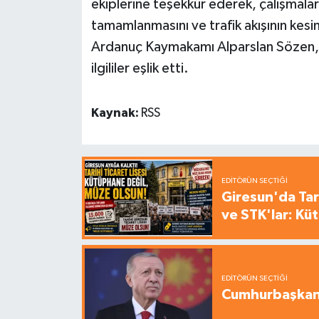
ekiplerine teşekkür ederek, çalışmalar
tamamlanmasını ve trafik akışının kesi
Ardanuç Kaymakamı Alparslan Sözen, 
ilgililer eşlik etti.
Kaynak:
RSS
EDITÖRÜN SEÇTIĞI
Giresun'da Tari
ve STK'lar: Kü
EDITÖRÜN SEÇTIĞI
Cumhurbaşkanı