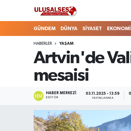
GÜNDEM
Hava Durumu
GÜNDEM
DÜNYA
SİYASET
EKONOMİ
DÜNYA
Trafik Durumu
HABERLER
YAŞAM
Artvin'de Val
SİYASET
Süper Lig Puan Durumu ve Fikstür
EKONOMİ
Tüm Manşetler
mesaisi
EĞİTİM
Son Dakika Haberleri
HABER MERKEZI
03.11.2025 - 13:59
0
SAĞLIK
Haber Arşivi
EDITÖR
YAYINLANMA
MAGAZİN
SPOR