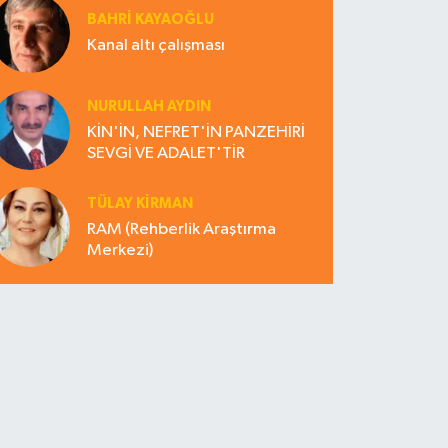
BAHRI KAYAOĞLU
Kanal altı çalışması
NURULLAH AYDIN
KİN'İN, NEFRET'İN PANZEHİRİ
SEVGİ VE ADALET'TİR
TÜLAY KİRMAN
RAM (Rehberlik Araştırma
Merkezi)