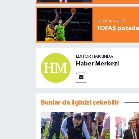
EDITÖRÜN SEÇTIĞI
TOFAŞ potada 
EDITÖR HAKKINDA
Haber Merkezi
Bunlar da ilginizi çekebilir