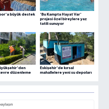
por'a büyük destek
'Bu Kampta Hayat Var'
projesi özel bireylere yaz
tatili sunuyor
üyükşehir'den
Eskişehir'de kırsal
çevre düzenleme
mahallelere yeni su depoları