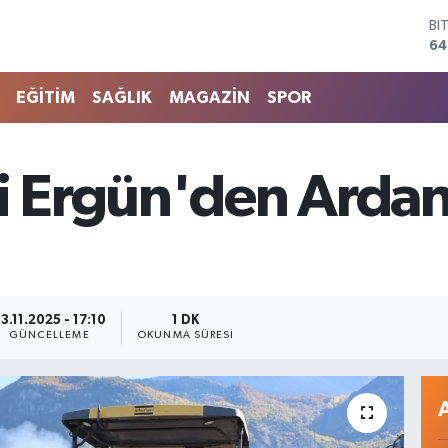
D
47
E
55
EĞİTİM
SAĞLIK
MAGAZİN
SPOR
ST
64
GR
65
i Ergün'den Ardanu
Bİ
13
BI
64
3.11.2025 - 17:10
1 DK
GÜNCELLEME
OKUNMA SÜRESI