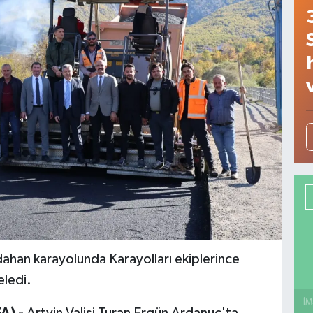
dahan karayolunda Karayolları ekiplerince
eledi.
İM
A) -
Artvin Valisi Turan Ergün Ardanuç'ta