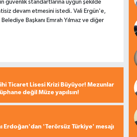
ın güvenlik standartlarına uygun şekilde
ntisiz devam etmesini istedi. Vali Ergün'e,
Belediye Başkanı Emrah Yılmaz ve diğer
hi Ticaret Lisesi Krizi Büyüyor! Mezunlar
tüphane değil Müze yapılsın!
 Erdoğan'dan 'Terörsüz Türkiye' mesajı