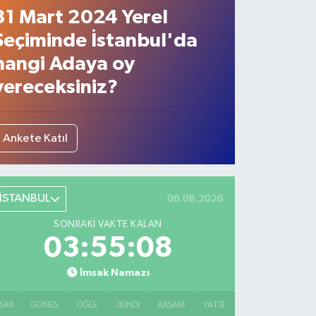
31 Mart 2024 Yerel
Seçiminde İstanbul'da
hangi Adaya oy
vereceksiniz?
Ankete Katıl
İSTANBUL
06.08.2026
SONRAKI VAKTE KALAN
03:55:07
İmsak Namazı
SAK
GÜNEŞ
ÖĞLE
İKINDI
AKŞAM
YATSI