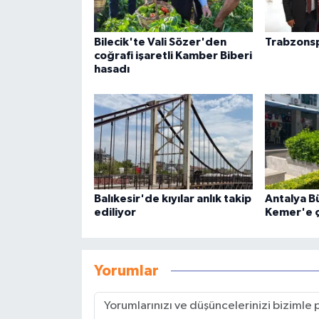
Bilecik'te Vali Sözer'den
Trabzons
coğrafi işaretli Kamber Biberi
hasadı
Balıkesir'de kıyılar anlık takip
Antalya B
ediliyor
Kemer'e 
Yorumlar