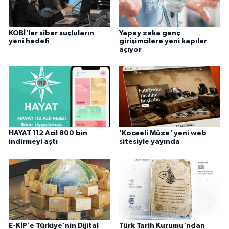
KOBİ'ler siber suçluların
Yapay zeka genç
yeni hedefi
girişimcilere yeni kapılar
açıyor
HAYAT 112 Acil 800 bin
'Kocaeli Müze' yeni web
indirmeyi aştı
sitesiyle yayında
E-KİP'e Türkiye'nin Dijital
Türk Tarih Kurumu'ndan