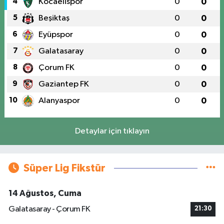
4
Kocaelispor
0
0
5
Beşiktaş
0
0
6
Eyüpspor
0
0
7
Galatasaray
0
0
8
Çorum FK
0
0
9
Gaziantep FK
0
0
10
Alanyaspor
0
0
Detaylar için tıklayın
Süper Lig Fikstür
14 Ağustos, Cuma
Galatasaray - Çorum FK
21:30