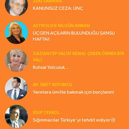
ZEKI SARIHAN
KANUNSUZ CEZA: LİNÇ
ASTROLOG NILGÜN AKMAN
ÜÇGEN AÇILARIN BULUNDUĞU ŞANSLI
HAFTA!!
GAZIANTEP VALISI KEMAL ÇEBER ÖRNEK BİR
VALİ
Ruhsal Yolculuk...
AV. ÜMIT KOYUNCU
Yarınlara ümitle bakmak için borçlanın!
EDIP TEKKOL
Sığınmacılar Türkiye'yi tehdit ediyor (!)