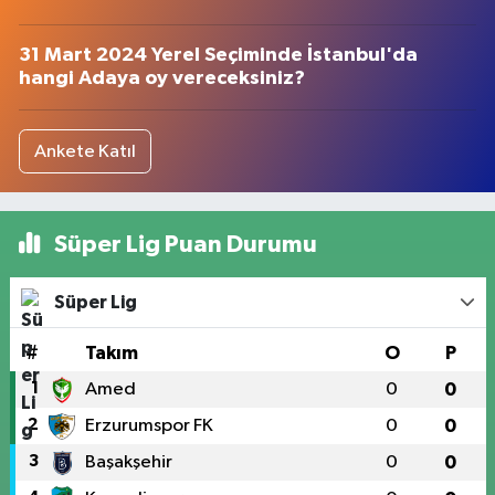
31 Mart 2024 Yerel Seçiminde İstanbul'da
hangi Adaya oy vereceksiniz?
Ankete Katıl
Süper Lig Puan Durumu
Süper Lig
#
Takım
O
P
1
Amed
0
0
2
Erzurumspor FK
0
0
3
Başakşehir
0
0