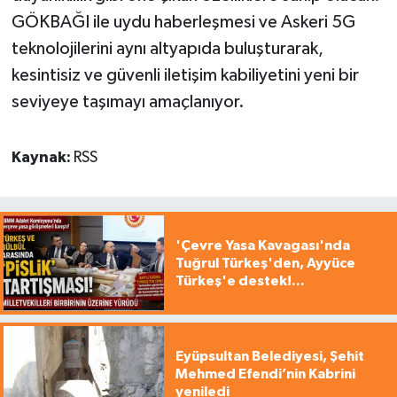
GÖKBAĞI ile uydu haberleşmesi ve Askeri 5G
teknolojilerini aynı altyapıda buluşturarak,
kesintisiz ve güvenli iletişim kabiliyetini yeni bir
seviyeye taşımayı amaçlanıyor.
Kaynak:
RSS
'Çevre Yasa Kavagası'nda
Tuğrul Türkeş'den, Ayyüce
Türkeş'e destek!...
Eyüpsultan Belediyesi, Şehit
Mehmed Efendi’nin Kabrini
yeniledi