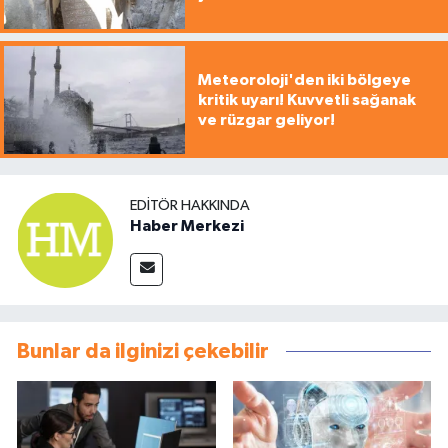
Meteoroloji'den iki bölgeye
kritik uyarı! Kuvvetli sağanak
ve rüzgar geliyor!
EDITÖR HAKKINDA
Haber Merkezi
Bunlar da ilginizi çekebilir