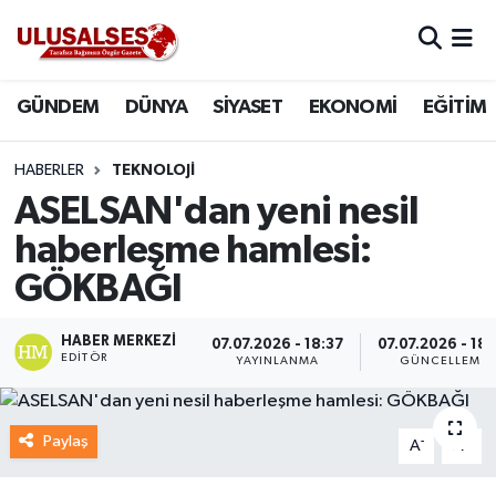
GÜNDEM
Hava Durumu
GÜNDEM
DÜNYA
SİYASET
EKONOMİ
EĞİTİM
DÜNYA
Trafik Durumu
HABERLER
TEKNOLOJI
SİYASET
Süper Lig Puan Durumu ve Fikstür
ASELSAN'dan yeni nesil
haberleşme hamlesi:
EKONOMİ
Tüm Manşetler
GÖKBAĞI
EĞİTİM
Son Dakika Haberleri
HABER MERKEZI
07.07.2026 - 18:37
07.07.2026 - 18:
EDITÖR
YAYINLANMA
GÜNCELLEME
SAĞLIK
Haber Arşivi
MAGAZİN
Paylaş
-
+
A
A
SPOR