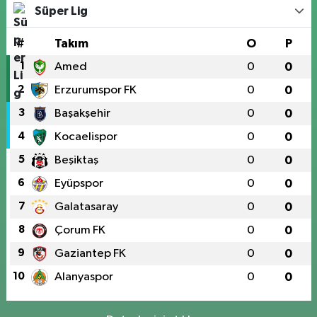
Süper Lig
#
Takım
O
P
1
Amed
0
0
2
Erzurumspor FK
0
0
3
Başakşehir
0
0
4
Kocaelispor
0
0
5
Beşiktaş
0
0
6
Eyüpspor
0
0
7
Galatasaray
0
0
8
Çorum FK
0
0
9
Gaziantep FK
0
0
10
Alanyaspor
0
0