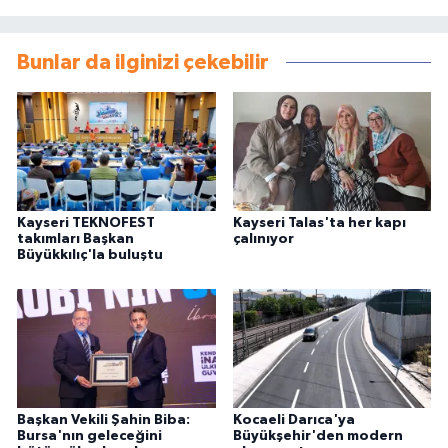
Bunlar da ilginizi çekebilir
Kayseri TEKNOFEST
Kayseri Talas'ta her kapı
takımları Başkan
çalınıyor
Büyükkılıç'la buluştu
Başkan Vekili Şahin Biba:
Kocaeli Darıca'ya
Bursa'nın geleceğini
Büyükşehir'den modern