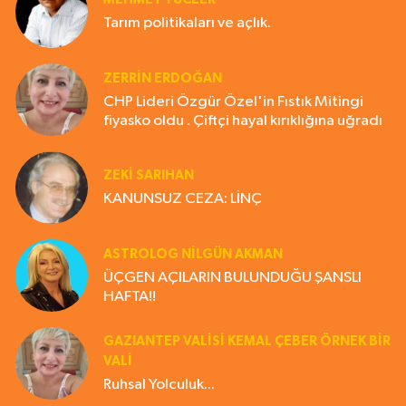
Tarım politikaları ve açlık.
ZERRIN ERDOĞAN
CHP Lideri Özgür Özel'in Fıstık Mitingi
fiyasko oldu . Çiftçi hayal kırıklığına uğradı
ZEKI SARIHAN
KANUNSUZ CEZA: LİNÇ
ASTROLOG NILGÜN AKMAN
ÜÇGEN AÇILARIN BULUNDUĞU ŞANSLI
HAFTA!!
GAZIANTEP VALISI KEMAL ÇEBER ÖRNEK BİR
VALİ
Ruhsal Yolculuk...