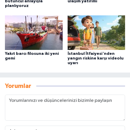
bütüncül anlayışla
ulaşım yatırımı
planlıyoruz
Yakıt barcı filosuna iki yeni
İstanbul İtfaiyesi'nden
gemi
yangın riskine karşı videolu
uyarı
Yorumlar