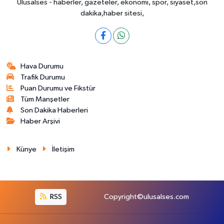
Ulusalses - haberler, gazeteler, ekonomi, spor, siyaset,son
dakika,haber sitesi,
Hava Durumu
Trafik Durumu
Puan Durumu ve Fikstür
Tüm Manşetler
Son Dakika Haberleri
Haber Arşivi
Künye
İletişim
RSS
Copyright©ulusalses.com