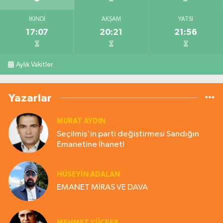
İKINDI
AKŞAM
YATSI
17:07
20:21
21:56
Aylık Vakitler
Yazarlar
MURAT AYDIN
Seçilmiş'in parti değiştirmesi Sandığın
Emanetine İhanet!
HÜSEYIN ADALAN
EMANET MİRAS VE DAVA
MEHMET YÜCEER