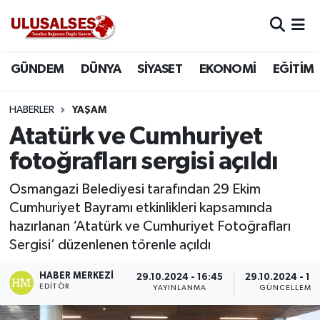
GÜNDEM
Hava Durumu
GÜNDEM
DÜNYA
SİYASET
EKONOMİ
EĞİTİM
DÜNYA
Trafik Durumu
HABERLER
YAŞAM
SİYASET
Süper Lig Puan Durumu ve Fikstür
Atatürk ve Cumhuriyet
fotoğrafları sergisi açıldı
EKONOMİ
Tüm Manşetler
Osmangazi Belediyesi tarafından 29 Ekim
EĞİTİM
Son Dakika Haberleri
Cumhuriyet Bayramı etkinlikleri kapsamında
hazırlanan ‘Atatürk ve Cumhuriyet Fotoğrafları
SAĞLIK
Haber Arşivi
Sergisi’ düzenlenen törenle açıldı
MAGAZİN
HABER MERKEZI
29.10.2024 - 16:45
29.10.2024 - 16
EDITÖR
YAYINLANMA
GÜNCELLEME
SPOR