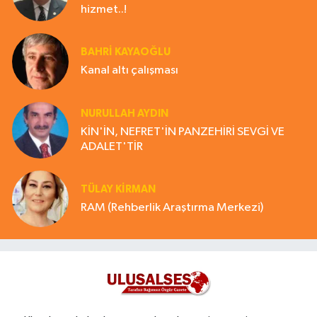
hizmet..!
BAHRI KAYAOĞLU
Kanal altı çalışması
NURULLAH AYDIN
KİN'İN, NEFRET'İN PANZEHİRİ SEVGİ VE
ADALET'TİR
TÜLAY KİRMAN
RAM (Rehberlik Araştırma Merkezi)