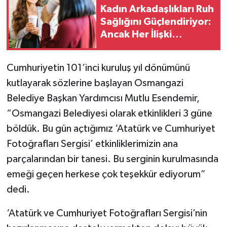
Kadın Arkadaşlıkları Ruh
Sağlığını Güçlendiriyor:
Ancak Her İlişki
Destekleyici Değil
Cumhuriyetin 101’inci kuruluş yıl dönümünü
kutlayarak sözlerine başlayan Osmangazi
Belediye Başkan Yardımcısı Mutlu Esendemir,
“Osmangazi Belediyesi olarak etkinlikleri 3 güne
böldük. Bu gün açtığımız ‘Atatürk ve Cumhuriyet
Fotoğrafları Sergisi’ etkinliklerimizin ana
parçalarından bir tanesi. Bu serginin kurulmasında
emeği geçen herkese çok teşekkür ediyorum”
dedi.
‘Atatürk ve Cumhuriyet Fotoğrafları Sergisi’nin