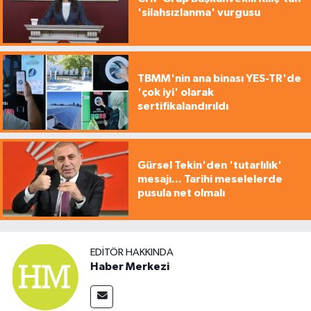
'silahsızlanma' vurgusu
TBMM'nin ana binası YES-TR'de
'çok iyi' olarak
sertifikalandırıldı
Gürsel Tekin'den 'tutarlılık'
mesajı... Tarihi meselelerde
pusula net olmalı
EDITÖR HAKKINDA
Haber Merkezi