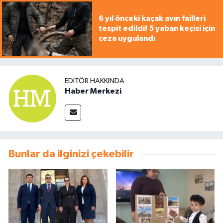
6 yıl önceki kaçak avın failleri
tespit edildi! 5 yaban keçisi için
ceza uygulandı
EDITÖR HAKKINDA
Haber Merkezi
Bunlar da ilginizi çekebilir