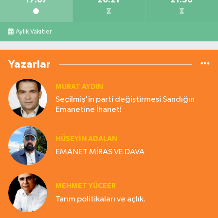
Aylık Vakitler
Yazarlar
MURAT AYDIN
Seçilmiş'in parti değiştirmesi Sandığın
Emanetine İhanet!
HÜSEYIN ADALAN
EMANET MİRAS VE DAVA
MEHMET YÜCEER
Tarım politikaları ve açlık.