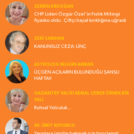
ZERRIN ERDOĞAN
CHP Lideri Özgür Özel'in Fıstık Mitingi
fiyasko oldu . Çiftçi hayal kırıklığına uğradı
ZEKI SARIHAN
KANUNSUZ CEZA: LİNÇ
ASTROLOG NILGÜN AKMAN
ÜÇGEN AÇILARIN BULUNDUĞU ŞANSLI
HAFTA!!
GAZIANTEP VALISI KEMAL ÇEBER ÖRNEK BİR
VALİ
Ruhsal Yolculuk...
AV. ÜMIT KOYUNCU
Yarınlara ümitle bakmak için borçlanın!