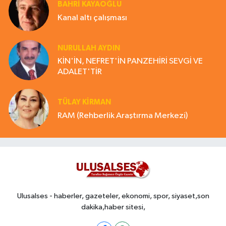
BAHRI KAYAOĞLU
Kanal altı çalışması
NURULLAH AYDIN
KİN'İN, NEFRET'İN PANZEHİRİ SEVGİ VE
ADALET'TİR
TÜLAY KİRMAN
RAM (Rehberlik Araştırma Merkezi)
Ulusalses - haberler, gazeteler, ekonomi, spor, siyaset,son
dakika,haber sitesi,