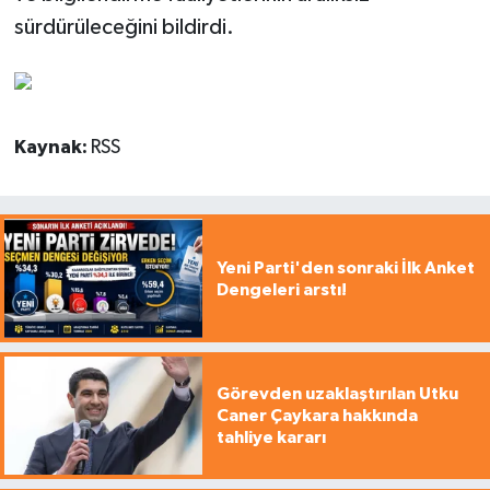
sürdürüleceğini bildirdi.
Kaynak:
RSS
Yeni Parti'den sonraki İlk Anket
Dengeleri arstı!
Görevden uzaklaştırılan Utku
Caner Çaykara hakkında
tahliye kararı