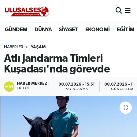
GÜNDEM
Hava Durumu
GÜNDEM
DÜNYA
SİYASET
EKONOMİ
EĞİTİM
DÜNYA
Trafik Durumu
HABERLER
YAŞAM
SİYASET
Süper Lig Puan Durumu ve Fikstür
Atlı Jandarma Timleri
Kuşadası'nda görevde
EKONOMİ
Tüm Manşetler
HABER MERKEZI
08.07.2026 - 15:51
08.07.2026 - 16
EĞİTİM
Son Dakika Haberleri
EDITÖR
YAYINLANMA
GÜNCELLEME
SAĞLIK
Haber Arşivi
MAGAZİN
SPOR