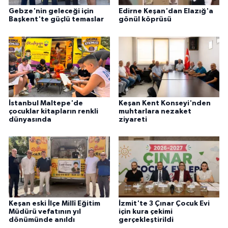
Gebze'nin geleceği için
Edirne Keşan'dan Elazığ'a
Başkent'te güçlü temaslar
gönül köprüsü
İstanbul Maltepe'de
Keşan Kent Konseyi'nden
çocuklar kitapların renkli
muhtarlara nezaket
dünyasında
ziyareti
Keşan eski İlçe Millî Eğitim
İzmit'te 3 Çınar Çocuk Evi
Müdürü vefatının yıl
için kura çekimi
dönümünde anıldı
gerçekleştirildi