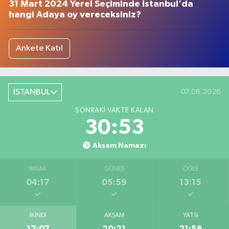
31 Mart 2024 Yerel Seçiminde İstanbul'da
hangi Adaya oy vereceksiniz?
Ankete Katıl
İSTANBUL
07.08.2026
SONRAKI VAKTE KALAN
30:53
Akşam Namazı
İMSAK
GÜNEŞ
ÖĞLE
04:17
05:59
13:15
İKINDI
AKŞAM
YATSI
17:07
20:21
21:56