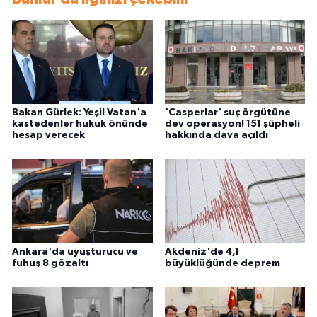
Bakan Gürlek: Yeşil Vatan'a
'Casperlar' suç örgütüne
kastedenler hukuk önünde
dev operasyon! 151 şüpheli
hesap verecek
hakkında dava açıldı
Ankara'da uyuşturucu ve
Akdeniz'de 4,1
fuhuş 8 gözaltı
büyüklüğünde deprem