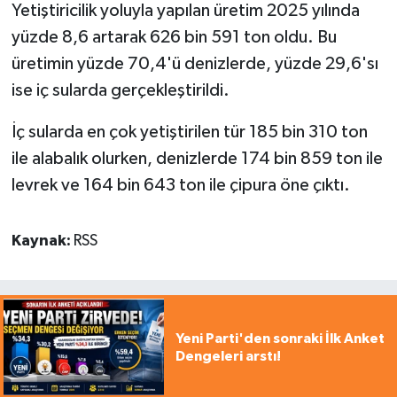
Yetiştiricilik yoluyla yapılan üretim 2025 yılında
yüzde 8,6 artarak 626 bin 591 ton oldu. Bu
üretimin yüzde 70,4'ü denizlerde, yüzde 29,6'sı
ise iç sularda gerçekleştirildi.
İç sularda en çok yetiştirilen tür 185 bin 310 ton
ile alabalık olurken, denizlerde 174 bin 859 ton ile
levrek ve 164 bin 643 ton ile çipura öne çıktı.
Kaynak:
RSS
Yeni Parti'den sonraki İlk Anket
Dengeleri arstı!