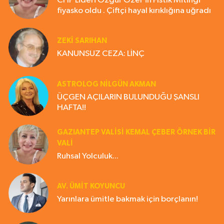
CHP Lideri Özgür Özel'in Fıstık Mitingi
fiyasko oldu . Çiftçi hayal kırıklığına uğradı
ZEKI SARIHAN
KANUNSUZ CEZA: LİNÇ
ASTROLOG NILGÜN AKMAN
ÜÇGEN AÇILARIN BULUNDUĞU ŞANSLI
HAFTA!!
GAZIANTEP VALISI KEMAL ÇEBER ÖRNEK BİR
VALİ
Ruhsal Yolculuk...
AV. ÜMIT KOYUNCU
Yarınlara ümitle bakmak için borçlanın!