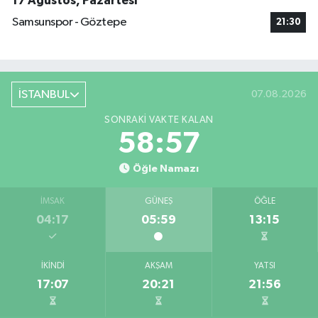
17 Ağustos, Pazartesi
Samsunspor - Göztepe
21:30
İSTANBUL
07.08.2026
SONRAKI VAKTE KALAN
58:56
Öğle Namazı
İMSAK
GÜNEŞ
ÖĞLE
04:17
05:59
13:15
İKINDI
AKŞAM
YATSI
17:07
20:21
21:56