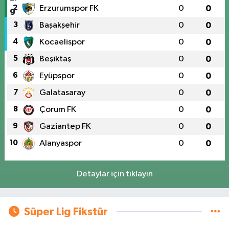
2
Erzurumspor FK
0
0
3
Başakşehir
0
0
4
Kocaelispor
0
0
5
Beşiktaş
0
0
6
Eyüpspor
0
0
7
Galatasaray
0
0
8
Çorum FK
0
0
9
Gaziantep FK
0
0
10
Alanyaspor
0
0
Detaylar için tıklayın
Süper Lig Fikstür