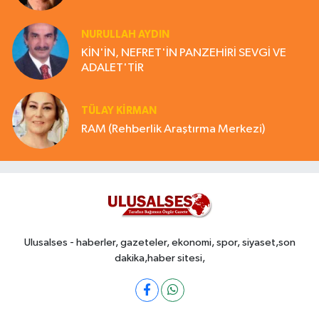
NURULLAH AYDIN
KİN'İN, NEFRET'İN PANZEHİRİ SEVGİ VE
ADALET'TİR
TÜLAY KİRMAN
RAM (Rehberlik Araştırma Merkezi)
Ulusalses - haberler, gazeteler, ekonomi, spor, siyaset,son
dakika,haber sitesi,