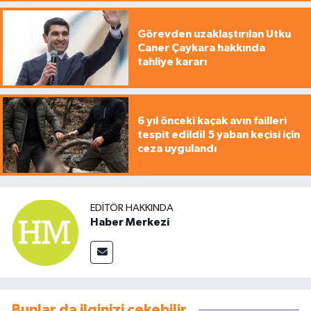
Görevden uzaklaştırılan Utku
Caner Çaykara hakkında
tahliye kararı
6 yıl önceki kaçak avın failleri
tespit edildi! 5 yaban keçisi için
ceza uygulandı
EDITÖR HAKKINDA
Haber Merkezi
Bunlar da ilginizi çekebilir