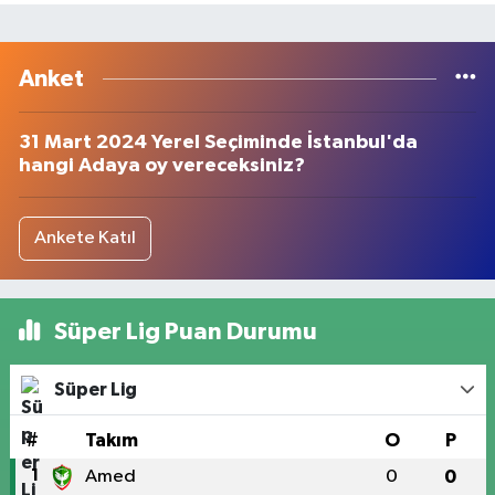
Anket
31 Mart 2024 Yerel Seçiminde İstanbul'da
hangi Adaya oy vereceksiniz?
Ankete Katıl
Süper Lig Puan Durumu
Süper Lig
#
Takım
O
P
1
Amed
0
0