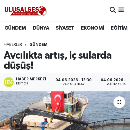
GÜNDEM
Hava Durumu
GÜNDEM
DÜNYA
SİYASET
EKONOMİ
EĞİTİM
DÜNYA
Trafik Durumu
HABERLER
GÜNDEM
SİYASET
Süper Lig Puan Durumu ve Fikstür
Avcılıkta artış, iç sularda
düşüş!
EKONOMİ
Tüm Manşetler
HABER MERKEZI
04.06.2026 - 13:30
04.06.2026 - 1
EĞİTİM
Son Dakika Haberleri
EDITÖR
YAYINLANMA
GÜNCELLEM
SAĞLIK
Haber Arşivi
MAGAZİN
SPOR