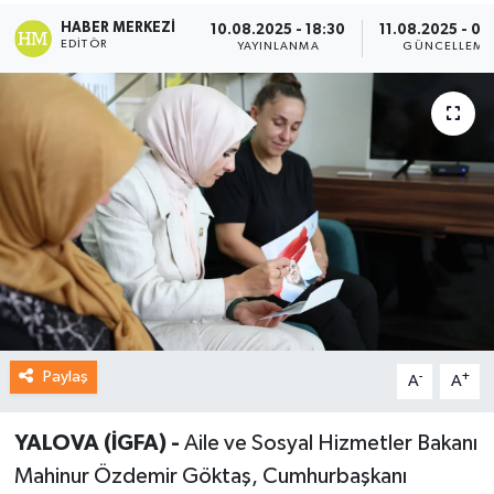
HABER MERKEZI
10.08.2025 - 18:30
11.08.2025 - 00
EDITÖR
YAYINLANMA
GÜNCELLEME
Paylaş
-
+
A
A
YALOVA (İGFA) -
Aile ve Sosyal Hizmetler Bakanı
Mahinur Özdemir Göktaş, Cumhurbaşkanı