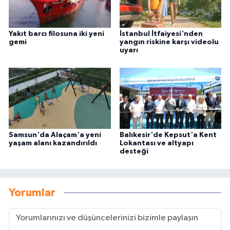
Yakıt barcı filosuna iki yeni
İstanbul İtfaiyesi'nden
gemi
yangın riskine karşı videolu
uyarı
Samsun'da Alaçam'a yeni
Balıkesir'de Kepsut'a Kent
yaşam alanı kazandırıldı
Lokantası ve altyapı
desteği
Yorumlar