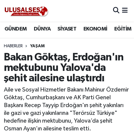
GÜNDEM
Hava Durumu
GÜNDEM
DÜNYA
SİYASET
EKONOMİ
EĞİTİM
DÜNYA
Trafik Durumu
HABERLER
YAŞAM
SİYASET
Süper Lig Puan Durumu ve Fikstür
Bakan Göktaş, Erdoğan'ın
mektubunu Yalova'da
EKONOMİ
Tüm Manşetler
şehit ailesine ulaştırdı
EĞİTİM
Son Dakika Haberleri
Aile ve Sosyal Hizmetler Bakanı Mahinur Özdemir
Göktaş, Cumhurbaşkanı ve AK Parti Genel
SAĞLIK
Haber Arşivi
Başkanı Recep Tayyip Erdoğan'ın şehit yakınları
ile gazi ve gazi yakınlarına "Terörsüz Türkiye"
MAGAZİN
hedefine ilişkin mektubunu, Yalova’da şehit
Osman Ayan’ın ailesine teslim etti.
SPOR