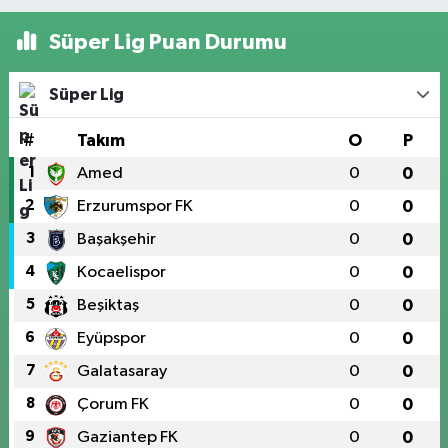
Süper Lig Puan Durumu
Süper Lig
#
Takım
O
P
1
Amed
0
0
2
Erzurumspor FK
0
0
3
Başakşehir
0
0
4
Kocaelispor
0
0
5
Beşiktaş
0
0
6
Eyüpspor
0
0
7
Galatasaray
0
0
8
Çorum FK
0
0
9
Gaziantep FK
0
0