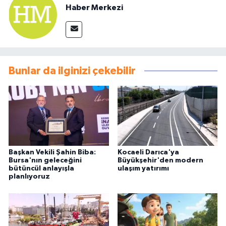
Haber Merkezi
Bunlar da ilginizi çekebilir
Başkan Vekili Şahin Biba:
Kocaeli Darıca'ya
Bursa'nın geleceğini
Büyükşehir'den modern
bütüncül anlayışla
ulaşım yatırımı
planlıyoruz