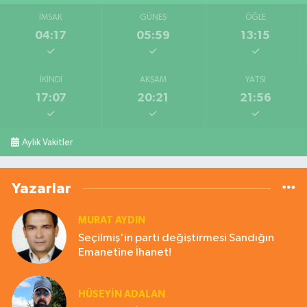
İMSAK
GÜNEŞ
ÖĞLE
04:17
05:59
13:15
İKINDI
AKŞAM
YATSI
17:07
20:21
21:56
Aylık Vakitler
Yazarlar
MURAT AYDIN
Seçilmiş'in parti değiştirmesi Sandığın
Emanetine İhanet!
HÜSEYIN ADALAN