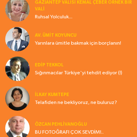
GAZIANTEP VALISI KEMAL ÇEBER ÖRNEK BİR
VALİ
Ruhsal Yolculuk...
AV. ÜMIT KOYUNCU
Yarınlara ümitle bakmak için borçlanın!
EDIP TEKKOL
Sığınmacılar Türkiye'yi tehdit ediyor (!)
İLKAY KUMTEPE
Telafiden ne bekliyoruz, ne buluruz?
ÖZCAN PEHLİVANOĞLU
BU FOTOĞRAFI ÇOK SEVDİM!..