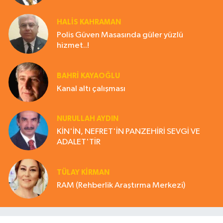
HALIS KAHRAMAN
Polis Güven Masasında güler yüzlü
hizmet..!
BAHRI KAYAOĞLU
Kanal altı çalışması
NURULLAH AYDIN
KİN'İN, NEFRET'İN PANZEHİRİ SEVGİ VE
ADALET'TİR
TÜLAY KİRMAN
RAM (Rehberlik Araştırma Merkezi)