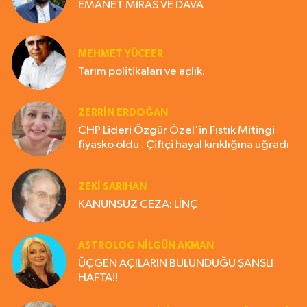
EMANET MİRAS VE DAVA
MEHMET YÜCEER
Tarım politikaları ve açlık.
ZERRIN ERDOĞAN
CHP Lideri Özgür Özel'in Fıstık Mitingi
fiyasko oldu . Çiftçi hayal kırıklığına uğradı
ZEKI SARIHAN
KANUNSUZ CEZA: LİNÇ
ASTROLOG NILGÜN AKMAN
ÜÇGEN AÇILARIN BULUNDUĞU ŞANSLI
HAFTA!!