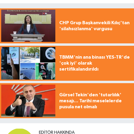
CHP Grup Başkanvekili Kılıç'tan
'silahsızlanma' vurgusu
TBMM'nin ana binası YES-TR'de
'çok iyi' olarak
sertifikalandırıldı
Gürsel Tekin'den 'tutarlılık'
mesajı... Tarihi meselelerde
pusula net olmalı
EDITÖR HAKKINDA