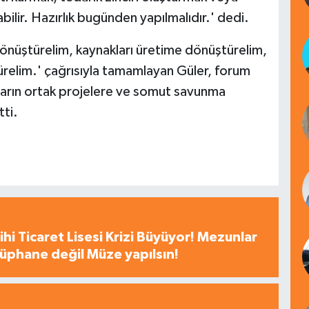
ilir. Hazırlık bugünden yapılmalıdır.' dedi.
dönüştürelim, kaynakları üretime dönüştürelim,
relim.' çağrısıyla tamamlayan Güler, forum
arın ortak projelere ve somut savunma
tti.
hi Ticaret Lisesi Krizi Büyüyor! Mezunlar
tüphane değil Müze yapılsın!