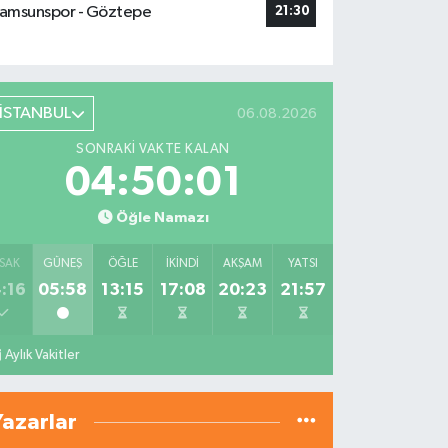
amsunspor - Göztepe
21:30
İSTANBUL
06.08.2026
SONRAKI VAKTE KALAN
04:50:00
Öğle Namazı
SAK
GÜNEŞ
ÖĞLE
İKINDI
AKŞAM
YATSI
:16
05:58
13:15
17:08
20:23
21:57
Aylık Vakitler
Yazarlar