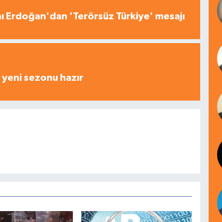
 Erdoğan'dan 'Terörsüz Türkiye' mesajı
yeni sezonu hazır