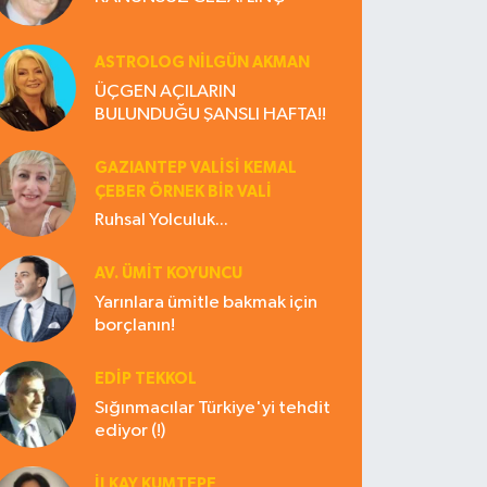
ASTROLOG NILGÜN AKMAN
ÜÇGEN AÇILARIN
BULUNDUĞU ŞANSLI HAFTA!!
GAZIANTEP VALISI KEMAL
ÇEBER ÖRNEK BİR VALİ
Ruhsal Yolculuk...
AV. ÜMIT KOYUNCU
Yarınlara ümitle bakmak için
borçlanın!
EDIP TEKKOL
Sığınmacılar Türkiye'yi tehdit
ediyor (!)
İLKAY KUMTEPE