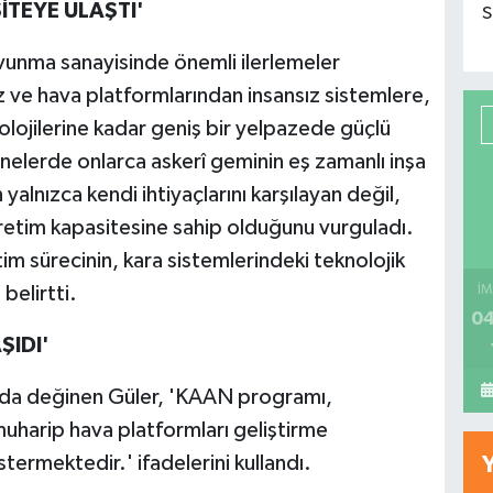
İTEYE ULAŞTI'
S
 savunma sanayisinde önemli ilerlemeler
iz ve hava platformlarından insansız sistemlere,
lojilerine kadar geniş bir yelpazede güçlü
sanelerde onlarca askerî geminin eş zamanlı inşa
 yalnızca kendi ihtiyaçlarını karşılayan değil,
üretim kapasitesine sahip olduğunu vurguladı.
m sürecinin, kara sistemlerindeki teknolojik
belirtti.
İM
04
ŞIDI'
da değinen Güler, 'KAAN programı,
muharip hava platformları geliştirme
stermektedir.' ifadelerini kullandı.