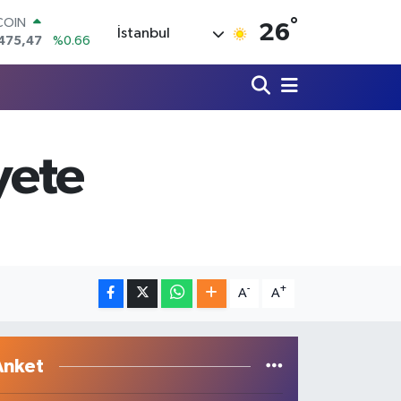
°
LAR
26
İstanbul
5971
%0.05
RO
1336
%0.18
RLİN
,2534
%0.22
M ALTIN
8.23
%0.39
yete
T100
703
%0
COIN
475,47
%0.66
-
+
A
A
Anket