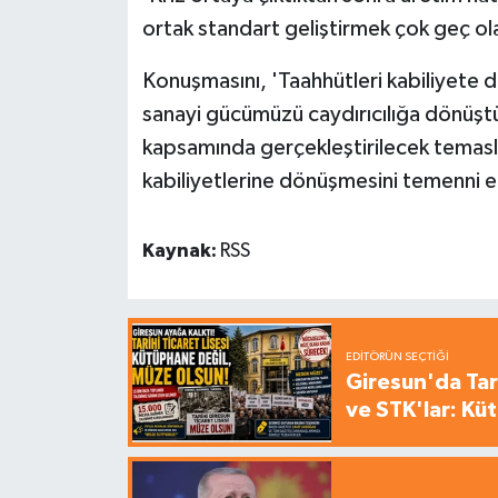
ortak standart geliştirmek çok geç olab
Konuşmasını, 'Taahhütleri kabiliyete 
sanayi gücümüzü caydırıcılığa dönüştü
kapsamında gerçekleştirilecek temasl
kabiliyetlerine dönüşmesini temenni e
Kaynak:
RSS
EDITÖRÜN SEÇTIĞI
Giresun'da Tari
ve STK'lar: Kü