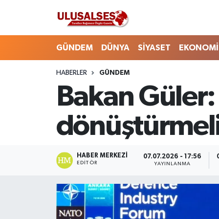
GÜNDEM
Hava Durumu
GÜNDEM
DÜNYA
SİYASET
EKONOMİ
DÜNYA
Trafik Durumu
HABERLER
GÜNDEM
Bakan Güler: 
SİYASET
Süper Lig Puan Durumu ve Fikstür
EKONOMİ
Tüm Manşetler
dönüştürmeli
EĞİTİM
Son Dakika Haberleri
HABER MERKEZI
07.07.2026 - 17:56
SAĞLIK
Haber Arşivi
EDITÖR
YAYINLANMA
MAGAZİN
SPOR