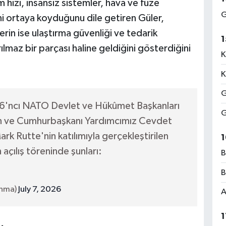
hızı, insansız sistemler, hava ve füze
G
ni ortaya koyduğunu dile getiren Güler,
in ise ulaştırma güvenliği ve tedarik
1
ılmaz bir parçası haline geldiğini gösterdiğini
K
K
G
 36'ncı NATO Devlet ve Hükûmet Başkanları
G
len ve Cumhurbaşkanı Yardımcımız Cevdet
k Rutte'nin katılımıyla gerçekleştirilen
1
ılış töreninde şunları:
B
B
unma)
July 7, 2026
A
1