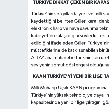
'TÜRKİYE DİKKAT ÇEKEN BİR KAPAS
Türkiye'nin son yıllarda yerli ve millî
kaydettiğini belirten Güler, kara, den
elektronik harp ve hava savunma tekno
kabiliyetlere ulaşıldığını söyledi. Ter
edildiğini ifade eden Güler, Türkiye'nin
müttefiklerine de katkı sunabilen bir 
ALTAY ana muharebe tankının seri üreti
seviyenin somut göstergesi olduğunu 
'KAAN TÜRKİYE'Yİ YENİ BİR LİGE TA
Millî Muharip Uçak KAAN programına 
Türkiye'nin yüksek teknolojiye dayalı 
kapasitesinde yeni bir lige çıktığını gö