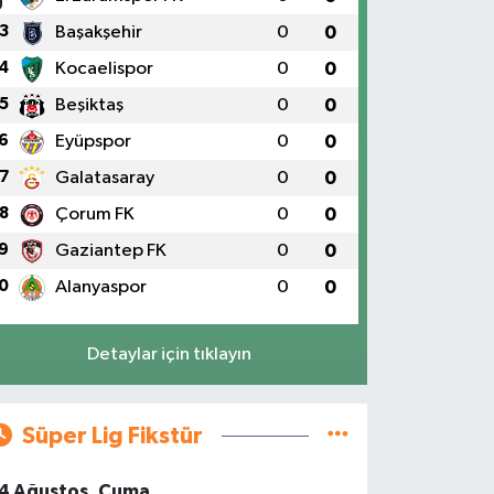
3
Başakşehir
0
0
4
Kocaelispor
0
0
5
Beşiktaş
0
0
6
Eyüpspor
0
0
7
Galatasaray
0
0
8
Çorum FK
0
0
9
Gaziantep FK
0
0
0
Alanyaspor
0
0
Detaylar için tıklayın
Süper Lig Fikstür
4 Ağustos, Cuma