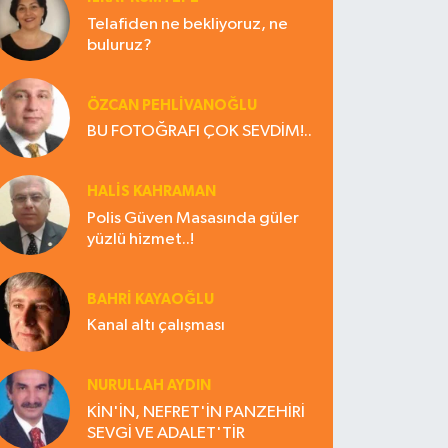
Telafiden ne bekliyoruz, ne
buluruz?
ÖZCAN PEHLİVANOĞLU
BU FOTOĞRAFI ÇOK SEVDİM!..
HALIS KAHRAMAN
Polis Güven Masasında güler
yüzlü hizmet..!
BAHRI KAYAOĞLU
Kanal altı çalışması
NURULLAH AYDIN
KİN'İN, NEFRET'İN PANZEHİRİ
SEVGİ VE ADALET'TİR