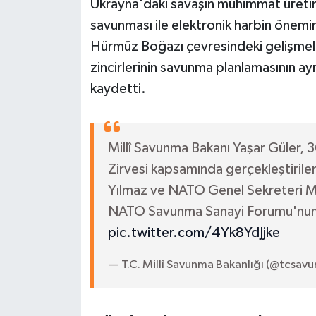
Ukrayna'daki savaşın mühimmat üretim 
savunması ile elektronik harbin önemi
Hürmüz Boğazı çevresindeki gelişmeler
zincirlerinin savunma planlamasının ayr
kaydetti.
Millî Savunma Bakanı Yaşar Güler,
Zirvesi kapsamında gerçekleştiri
Yılmaz ve NATO Genel Sekreteri Mar
NATO Savunma Sanayi Forumu'nun aç
pic.twitter.com/4Yk8YdJjke
— T.C. Millî Savunma Bakanlığı (@tcsav