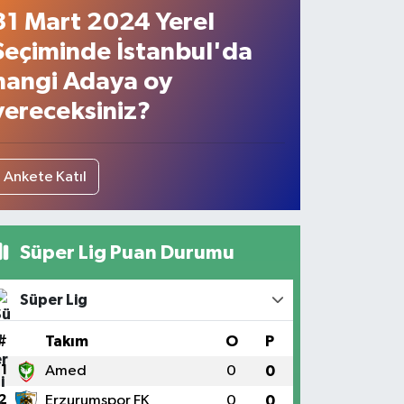
31 Mart 2024 Yerel
Seçiminde İstanbul'da
hangi Adaya oy
vereceksiniz?
Ankete Katıl
Süper Lig Puan Durumu
Süper Lig
#
Takım
O
P
1
Amed
0
0
2
Erzurumspor FK
0
0