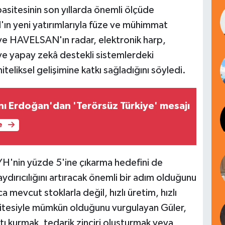
sitesinin son yıllarda önemli ölçüde
'ın yeni yatırımlarıyla füze ve mühimmat
e HAVELSAN'ın radar, elektronik harp,
ve yapay zekâ destekli sistemlerdeki
iteliksel gelişimine katkı sağladığını söyledi.
 Erdoğan'dan 'Terörsüz Türkiye' mesajı
e
'nin yüzde 5'ine çıkarma hedefini de
ydırıcılığını artıracak önemli bir adım olduğunu
a mevcut stoklarla değil, hızlı üretim, hızlı
itesiyle mümkün olduğunu vurgulayan Güler,
tı kurmak, tedarik zinciri oluşturmak veya