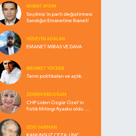
MURAT AYDIN
Seçilmiş'in parti değiştirmesi
Sandığın Emanetine İhanet!
HÜSEYIN ADALAN
EMANET MİRAS VE DAVA
MEHMET YÜCEER
Tarım politikaları ve açlık.
ZERRIN ERDOĞAN
CHP Lideri Özgür Özel'in
Fıstık Mitingi fiyasko oldu .
Çiftçi hayal kırıklığına uğradı
ZEKI SARIHAN
KANUNSUZ CEZA: LİNÇ