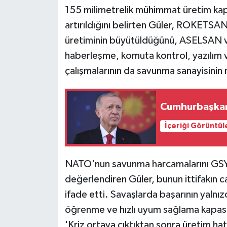
155 milimetrelik mühimmat üretim kapa
artırıldığını belirten Güler, ROKETSAN
üretiminin büyütüldüğünü, ASELSAN v
haberleşme, komuta kontrol, yazılım 
çalışmalarının da savunma sanayisinin n
Cumhurbaşkanı
İçeriği Görüntül
NATO'nun savunma harcamalarını GSYH
değerlendiren Güler, bunun ittifakın ca
ifade etti. Savaşlarda başarının yalnızc
öğrenme ve hızlı uyum sağlama kapas
'Kriz ortaya çıktıktan sonra üretim hat