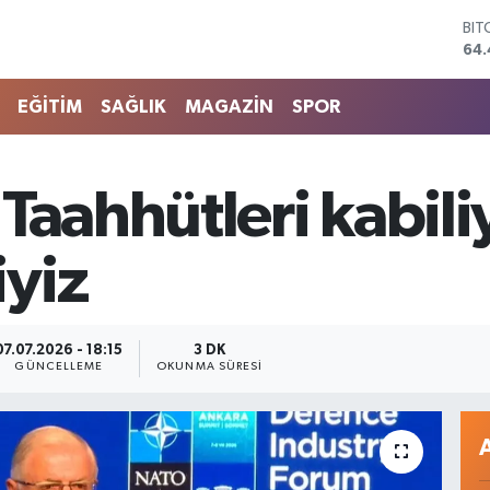
DO
47,
EU
55,
EĞİTİM
SAĞLIK
MAGAZİN
SPOR
STE
64
GRA
651
Taahhütleri kabili
BİS
13.
BIT
yiz
64.
07.07.2026 - 18:15
3 DK
GÜNCELLEME
OKUNMA SÜRESI