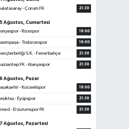
alatasaray - Çorum FK
21:30
5 Ağustos, Cumartesi
onyaspor - Rizespor
19:00
asımpaşa - Trabzonspor
19:00
ençlerbirliği S.K. - Fenerbahçe
21:30
aziantep FK - Alanyaspor
21:30
6 Ağustos, Pazar
aşakşehir - Kocaelispor
19:00
eşiktaş - Eyüpspor
21:30
med - Erzurumspor FK
21:30
7 Ağustos, Pazartesi