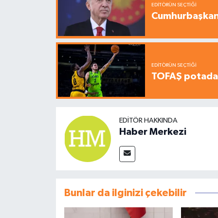
EDITÖRÜN SEÇTIĞI
Cumhurbaşkanı
EDITÖRÜN SEÇTIĞI
TOFAŞ potada 
EDITÖR HAKKINDA
Haber Merkezi
Bunlar da ilginizi çekebilir