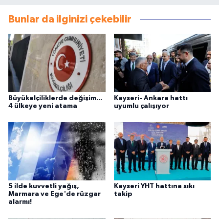
Bunlar da ilginizi çekebilir
Büyükelçiliklerde değişim...
Kayseri- Ankara hattı
4 ülkeye yeni atama
uyumlu çalışıyor
5 ilde kuvvetli yağış,
Kayseri YHT hattına sıkı
Marmara ve Ege'de rüzgar
takip
alarmı!