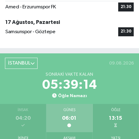
Amed - Erzurumspor FK
21:30
17 Ağustos, Pazartesi
Samsunspor - Göztepe
21:30
İSTANBUL
09.08.2026
SONRAKI VAKTE KALAN
05:39:13
Öğle Namazı
İMSAK
GÜNEŞ
ÖĞLE
04:20
06:01
13:15
İKINDI
AKŞAM
YATSI