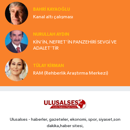
BAHRI KAYAOĞLU
Kanal altı çalışması
NURULLAH AYDIN
KİN'İN, NEFRET'İN PANZEHİRİ SEVGİ VE
ADALET'TİR
TÜLAY KİRMAN
RAM (Rehberlik Araştırma Merkezi)
Ulusalses - haberler, gazeteler, ekonomi, spor, siyaset,son
dakika,haber sitesi,