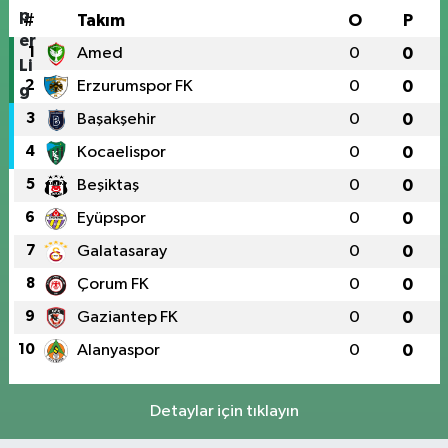
#
Takım
O
P
1
Amed
0
0
2
Erzurumspor FK
0
0
3
Başakşehir
0
0
4
Kocaelispor
0
0
5
Beşiktaş
0
0
6
Eyüpspor
0
0
7
Galatasaray
0
0
8
Çorum FK
0
0
9
Gaziantep FK
0
0
10
Alanyaspor
0
0
Detaylar için tıklayın