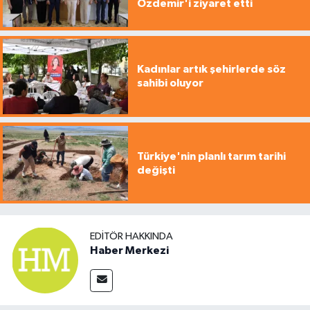
Özdemir'i ziyaret etti
Kadınlar artık şehirlerde söz
sahibi oluyor
Türkiye'nin planlı tarım tarihi
değişti
EDITÖR HAKKINDA
Haber Merkezi