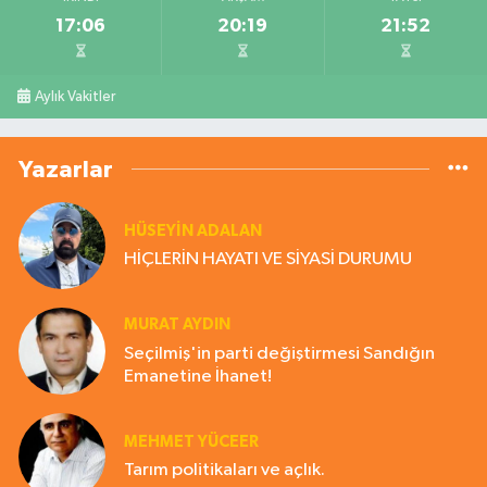
17:06
20:19
21:52
Aylık Vakitler
Yazarlar
HÜSEYIN ADALAN
HİÇLERİN HAYATI VE SİYASİ DURUMU
MURAT AYDIN
Seçilmiş'in parti değiştirmesi Sandığın
Emanetine İhanet!
MEHMET YÜCEER
Tarım politikaları ve açlık.