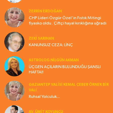
ZERRIN ERDOĞAN
CHP Lideri Özgür Özel'in Fıstık Mitingi
fiyasko oldu . Çiftçi hayal kırıklığına uğradı
ZEKI SARIHAN
KANUNSUZ CEZA: LİNÇ
ASTROLOG NILGÜN AKMAN
ÜÇGEN AÇILARIN BULUNDUĞU ŞANSLI
HAFTA!!
GAZIANTEP VALISI KEMAL ÇEBER ÖRNEK BİR
VALİ
Ruhsal Yolculuk...
AV. ÜMIT KOYUNCU