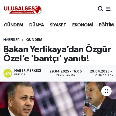
GÜNDEM
Hava Durumu
GÜNDEM
DÜNYA
SİYASET
EKONOMİ
EĞİTİM
DÜNYA
Trafik Durumu
HABERLER
GÜNDEM
SİYASET
Süper Lig Puan Durumu ve Fikstür
Bakan Yerlikaya’dan Özgür
Özel’e 'bantçı' yanıtı!
EKONOMİ
Tüm Manşetler
HABER MERKEZI
29.04.2025 - 16:06
29.04.2025 - 1
EĞİTİM
Son Dakika Haberleri
EDITÖR
YAYINLANMA
GÜNCELLEM
SAĞLIK
Haber Arşivi
MAGAZİN
SPOR