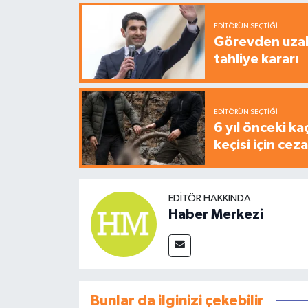
EDITÖRÜN SEÇTIĞI
Görevden uzak
tahliye kararı
EDITÖRÜN SEÇTIĞI
6 yıl önceki ka
keçisi için cez
EDITÖR HAKKINDA
Haber Merkezi
Bunlar da ilginizi çekebilir