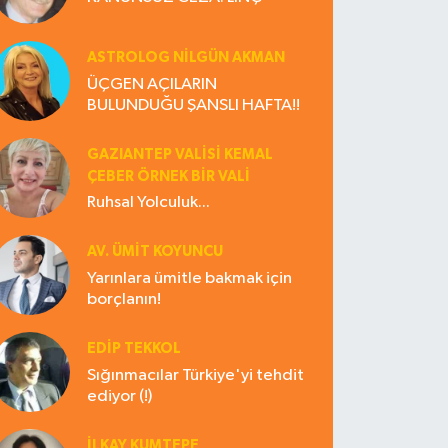
ASTROLOG NILGÜN AKMAN
ÜÇGEN AÇILARIN
BULUNDUĞU ŞANSLI HAFTA!!
GAZIANTEP VALISI KEMAL
ÇEBER ÖRNEK BİR VALİ
Ruhsal Yolculuk...
AV. ÜMIT KOYUNCU
Yarınlara ümitle bakmak için
borçlanın!
EDIP TEKKOL
Sığınmacılar Türkiye'yi tehdit
ediyor (!)
İLKAY KUMTEPE