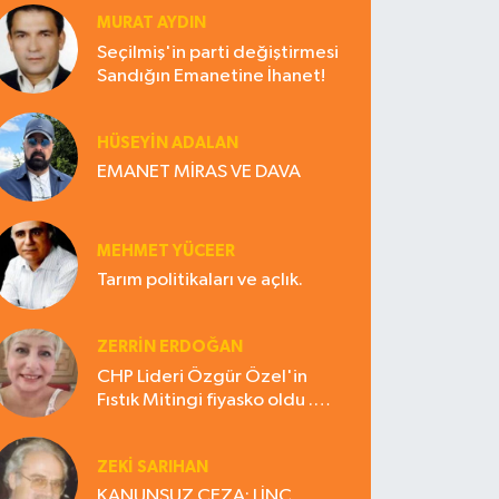
MURAT AYDIN
Seçilmiş'in parti değiştirmesi
Sandığın Emanetine İhanet!
HÜSEYIN ADALAN
EMANET MİRAS VE DAVA
MEHMET YÜCEER
Tarım politikaları ve açlık.
ZERRIN ERDOĞAN
CHP Lideri Özgür Özel'in
Fıstık Mitingi fiyasko oldu .
Çiftçi hayal kırıklığına uğradı
ZEKI SARIHAN
KANUNSUZ CEZA: LİNÇ