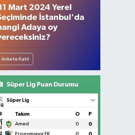
31 Mart 2024 Yerel
Seçiminde İstanbul'da
hangi Adaya oy
vereceksiniz?
Ankete Katıl
Süper Lig Puan Durumu
Süper Lig
#
Takım
O
P
1
Amed
0
0
2
Erzurumspor FK
0
0