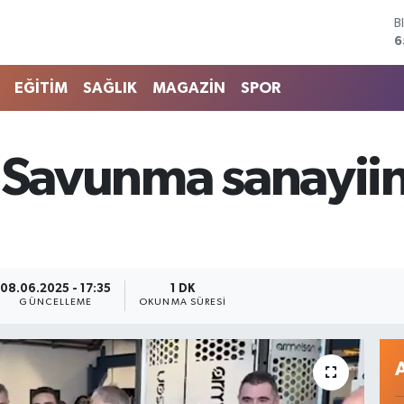
6
D
4
E
5
EĞİTİM
SAĞLIK
MAGAZİN
SPOR
S
6
G
6
: Savunma sanayii
B
1
08.06.2025 - 17:35
1 DK
GÜNCELLEME
OKUNMA SÜRESI