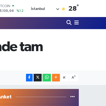
5.130,04
%1.2
°
OLAR
28
İstanbul
7,7106
%0.17
URO
5,1652
%0.27
TERLİN
4,4046
%0.35
RAM ALTIN
618.49
%2.12
nde tam
İST100
3.773
%-19
-
+
A
A
Anket