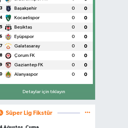
3
Başakşehir
0
0
4
Kocaelispor
0
0
5
Beşiktaş
0
0
6
Eyüpspor
0
0
7
Galatasaray
0
0
8
Çorum FK
0
0
9
Gaziantep FK
0
0
0
Alanyaspor
0
0
Detaylar için tıklayın
Süper Lig Fikstür
4 Ağustos, Cuma