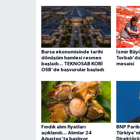
Bursa ekonomisinde tarihi
İzmir Büy
dönüşüm hamlesi resmen
Torbalı'da
başladı... TEKNOSAB KOBİ
mesaisi
OSB'de başvurular başladı
Fındık alım fiyatları
BNP Parib
açıklandı... Alımlar 24
Türkiye'n
Ağustos'ta başlıyor
Direktörü