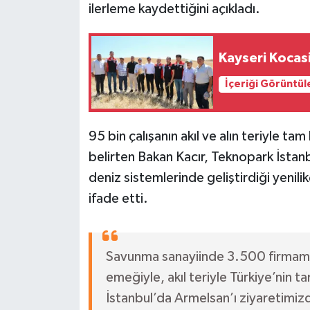
ilerleme kaydettiğini açıkladı.
Kayseri Kocasi
İçeriği Görüntül
95 bin çalışanın akıl ve alın teriyle ta
belirten Bakan Kacır, Teknopark İstanb
deniz sistemlerinde geliştirdiği yenil
ifade etti.
Savunma sanayiinde 3.500 firmamı
emeğiyle, akıl teriyle Türkiye’nin t
İstanbul’da Armelsan’ı ziyaretimizd