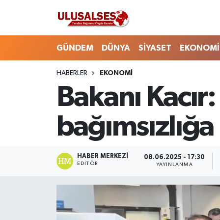
GÜNDEM
Hava Durumu
GÜNDEM
DÜNYA
SİYASET
EKONOMİ
DÜNYA
Trafik Durumu
HABERLER
EKONOMİ
Bakanı Kacır
SİYASET
Süper Lig Puan Durumu ve Fikstür
EKONOMİ
Tüm Manşetler
bağımsızlığa
EĞİTİM
Son Dakika Haberleri
HABER MERKEZI
08.06.2025 - 17:30
SAĞLIK
Haber Arşivi
EDITÖR
YAYINLANMA
MAGAZİN
SPOR