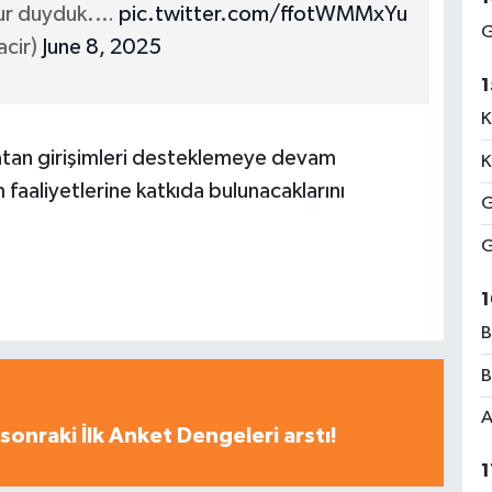
urur duyduk.…
pic.twitter.com/ffotWMMxYu
G
cir)
June 8, 2025
1
K
atan girişimleri desteklemeye devam
K
 faaliyetlerine katkıda bulunacaklarını
G
G
1
B
B
A
sonraki İlk Anket Dengeleri arstı!
1