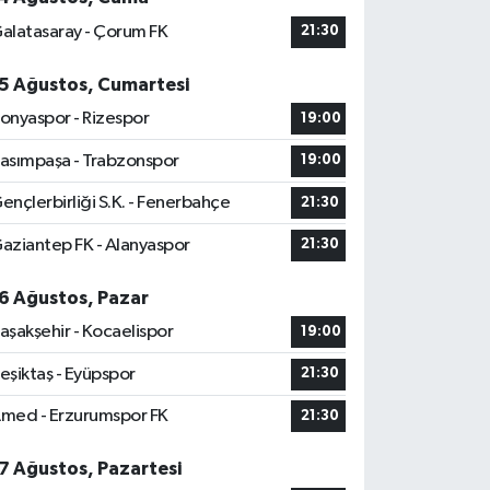
alatasaray - Çorum FK
21:30
5 Ağustos, Cumartesi
onyaspor - Rizespor
19:00
asımpaşa - Trabzonspor
19:00
ençlerbirliği S.K. - Fenerbahçe
21:30
aziantep FK - Alanyaspor
21:30
6 Ağustos, Pazar
aşakşehir - Kocaelispor
19:00
eşiktaş - Eyüpspor
21:30
med - Erzurumspor FK
21:30
7 Ağustos, Pazartesi