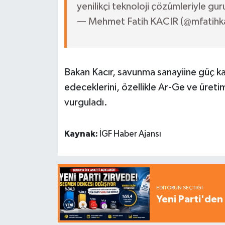
yenilikçi teknoloji çözümleriyle g
— Mehmet Fatih KACIR (@mfatihka
Bakan Kacır, savunma sanayiine güç k
edeceklerini, özellikle Ar-Ge ve üretim
vurguladı.
Kaynak:
İGF Haber Ajansı
EDITÖRÜN SEÇTIĞI
Yeni Parti'den 