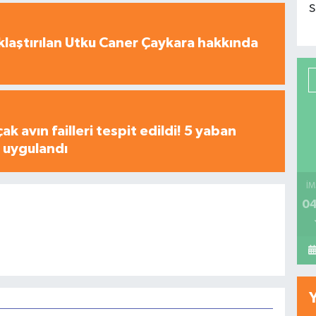
S
laştırılan Utku Caner Çaykara hakkında
çak avın failleri tespit edildi! 5 yaban
a uygulandı
İM
04