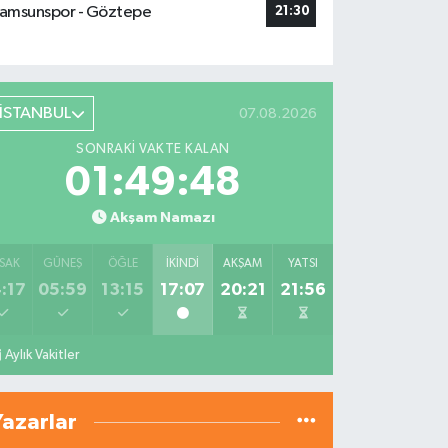
amsunspor - Göztepe
21:30
İSTANBUL
07.08.2026
SONRAKI VAKTE KALAN
01:49:47
Akşam Namazı
SAK
GÜNEŞ
ÖĞLE
İKINDI
AKŞAM
YATSI
:17
05:59
13:15
17:07
20:21
21:56
Aylık Vakitler
Yazarlar