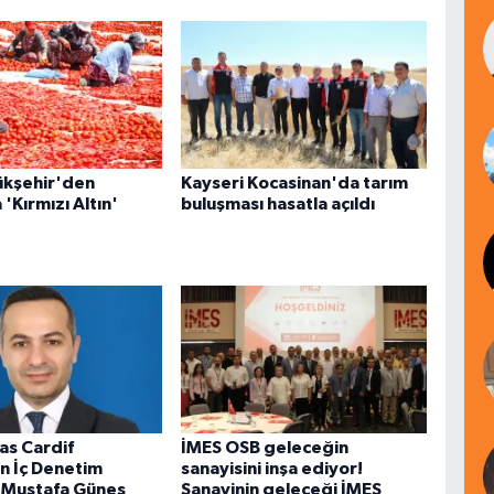
ükşehir'den
Kayseri Kocasinan'da tarım
 'Kırmızı Altın'
buluşması hasatla açıldı
as Cardif
İMES OSB geleceğin
in İç Denetim
sanayisini inşa ediyor!
 Mustafa Güneş
Sanayinin geleceği İMES