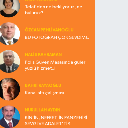
Telafiden ne bekliyoruz, ne
buluruz?
ÖZCAN PEHLİVANOĞLU
BU FOTOĞRAFI ÇOK SEVDİM!..
HALIS KAHRAMAN
Polis Güven Masasında güler
yüzlü hizmet..!
BAHRI KAYAOĞLU
Kanal altı çalışması
NURULLAH AYDIN
KİN'İN, NEFRET'İN PANZEHİRİ
SEVGİ VE ADALET'TİR