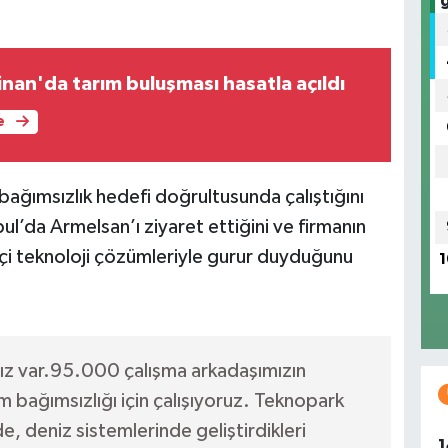
nan'da tarım buluşması hasatla açıldı
e
m bağımsızlık hedefi doğrultusunda çalıştığını
ul’da Armelsan’ı ziyaret ettiğini ve firmanın
ikçi teknoloji çözümleriyle gurur duyduğunu
1
z var.95.000 çalışma arkadaşımızın
am bağımsızlığı için çalışıyoruz. Teknopark
e, deniz sistemlerinde geliştirdikleri
1