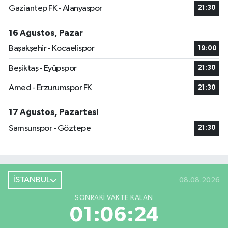
Gaziantep FK - Alanyaspor
21:30
16 Ağustos, Pazar
Başakşehir - Kocaelispor
19:00
Beşiktaş - Eyüpspor
21:30
Amed - Erzurumspor FK
21:30
17 Ağustos, Pazartesi
Samsunspor - Göztepe
21:30
İSTANBUL
08.08.2026
SONRAKI VAKTE KALAN
01:06:24