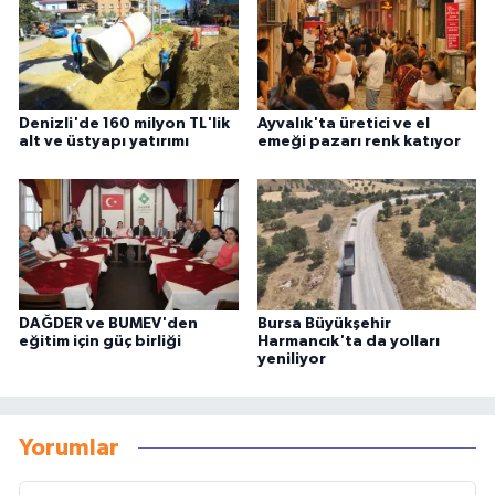
Denizli'de 160 milyon TL'lik
Ayvalık'ta üretici ve el
alt ve üstyapı yatırımı
emeği pazarı renk katıyor
DAĞDER ve BUMEV'den
Bursa Büyükşehir
eğitim için güç birliği
Harmancık'ta da yolları
yeniliyor
Yorumlar