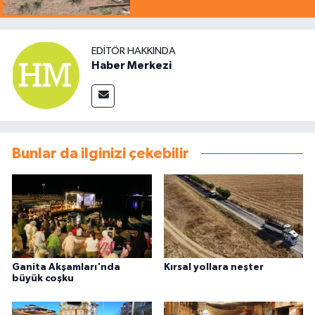
EDITÖR HAKKINDA
Haber Merkezi
Bunlar da ilginizi çekebilir
Ganita Akşamları'nda
Kırsal yollara neşter
büyük coşku