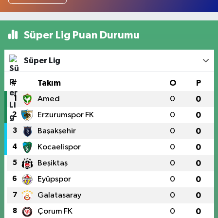
Süper Lig Puan Durumu
Süper Lig
#
Takım
O
P
1
Amed
0
0
2
Erzurumspor FK
0
0
3
Başakşehir
0
0
4
Kocaelispor
0
0
5
Beşiktaş
0
0
6
Eyüpspor
0
0
7
Galatasaray
0
0
8
Çorum FK
0
0