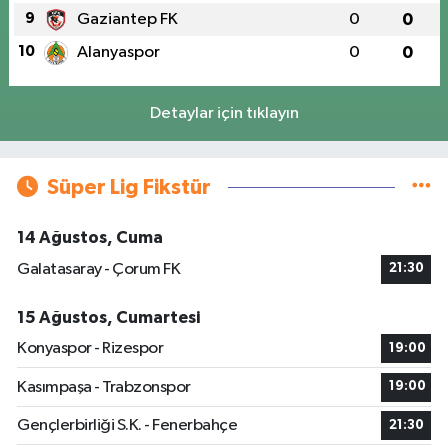
9
Gaziantep FK
0
0
10
Alanyaspor
0
0
Detaylar için tıklayın
Süper Lig Fikstür
14 Ağustos, Cuma
Galatasaray - Çorum FK
21:30
15 Ağustos, Cumartesi
Konyaspor - Rizespor
19:00
Kasımpaşa - Trabzonspor
19:00
Gençlerbirliği S.K. - Fenerbahçe
21:30