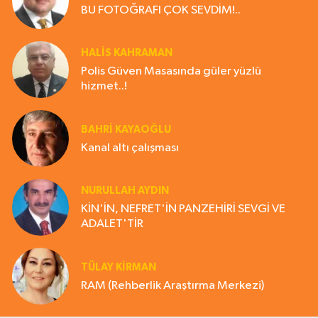
BU FOTOĞRAFI ÇOK SEVDİM!..
HALIS KAHRAMAN
Polis Güven Masasında güler yüzlü
hizmet..!
BAHRI KAYAOĞLU
Kanal altı çalışması
NURULLAH AYDIN
KİN'İN, NEFRET'İN PANZEHİRİ SEVGİ VE
ADALET'TİR
TÜLAY KİRMAN
RAM (Rehberlik Araştırma Merkezi)