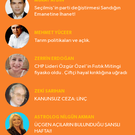
MURAT AYDIN
Seçilmiş'in parti değiştirmesi Sandığın
Emanetine İhanet!
MEHMET YÜCEER
Tarım politikaları ve açlık.
ZERRIN ERDOĞAN
CHP Lideri Özgür Özel'in Fıstık Mitingi
fiyasko oldu . Çiftçi hayal kırıklığına uğradı
ZEKI SARIHAN
KANUNSUZ CEZA: LİNÇ
ASTROLOG NILGÜN AKMAN
ÜÇGEN AÇILARIN BULUNDUĞU ŞANSLI
HAFTA!!