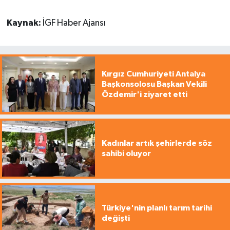
Kaynak:
İGF Haber Ajansı
Kırgız Cumhuriyeti Antalya
Başkonsolosu Başkan Vekili
Özdemir'i ziyaret etti
Kadınlar artık şehirlerde söz
sahibi oluyor
Türkiye'nin planlı tarım tarihi
değişti