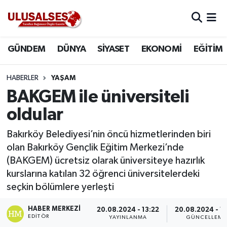
GÜNDEM
Hava Durumu
GÜNDEM
DÜNYA
SİYASET
EKONOMİ
EĞİTİM
DÜNYA
Trafik Durumu
HABERLER
YAŞAM
SİYASET
Süper Lig Puan Durumu ve Fikstür
BAKGEM ile üniversiteli
oldular
EKONOMİ
Tüm Manşetler
Bakırköy Belediyesi’nin öncü hizmetlerinden biri
EĞİTİM
Son Dakika Haberleri
olan Bakırköy Gençlik Eğitim Merkezi’nde
(BAKGEM) ücretsiz olarak üniversiteye hazırlık
SAĞLIK
Haber Arşivi
kurslarına katılan 32 öğrenci üniversitelerdeki
seçkin bölümlere yerleşti
MAGAZİN
HABER MERKEZI
20.08.2024 - 13:22
20.08.2024 - 1
EDITÖR
SPOR
YAYINLANMA
GÜNCELLEME