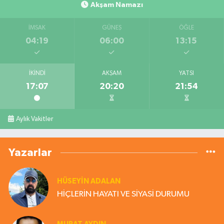
Akşam Namazı
İMSAK
GÜNEŞ
ÖĞLE
04:19
06:00
13:15
İKINDI
AKŞAM
YATSI
17:07
20:20
21:54
Aylık Vakitler
Yazarlar
HÜSEYIN ADALAN
HİÇLERİN HAYATI VE SİYASİ DURUMU