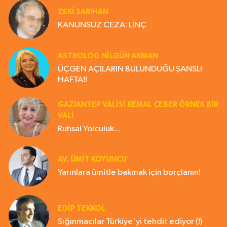
ZEKI SARIHAN
KANUNSUZ CEZA: LİNÇ
ASTROLOG NILGÜN AKMAN
ÜÇGEN AÇILARIN BULUNDUĞU ŞANSLI
HAFTA!!
GAZIANTEP VALISI KEMAL ÇEBER ÖRNEK BİR
VALİ
Ruhsal Yolculuk...
AV. ÜMIT KOYUNCU
Yarınlara ümitle bakmak için borçlanın!
EDIP TEKKOL
Sığınmacılar Türkiye'yi tehdit ediyor (!)