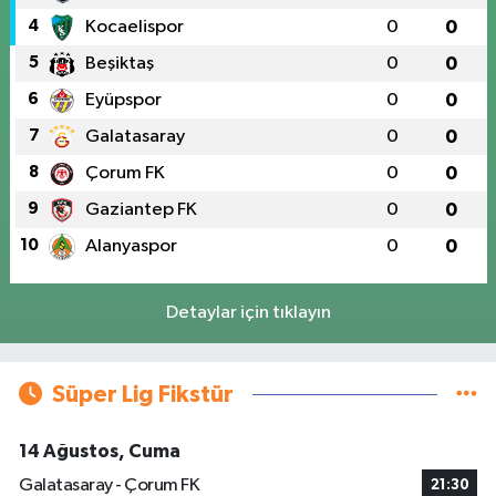
4
Kocaelispor
0
0
5
Beşiktaş
0
0
6
Eyüpspor
0
0
7
Galatasaray
0
0
8
Çorum FK
0
0
9
Gaziantep FK
0
0
10
Alanyaspor
0
0
Detaylar için tıklayın
Süper Lig Fikstür
14 Ağustos, Cuma
Galatasaray - Çorum FK
21:30