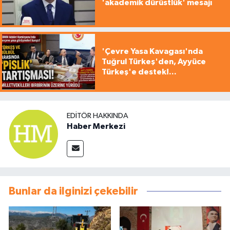
'akademik dürüstlük' mesajı
'Çevre Yasa Kavagası'nda
Tuğrul Türkeş'den, Ayyüce
Türkeş'e destek!...
EDITÖR HAKKINDA
Haber Merkezi
Bunlar da ilginizi çekebilir