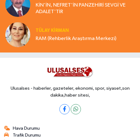
KİN'İN, NEFRET'İN PANZEHİRİ SEVGİ VE
ADALET'TİR
TÜLAY KİRMAN
RAM (Rehberlik Araştırma Merkezi)
Ulusalses - haberler, gazeteler, ekonomi, spor, siyaset,son
dakika,haber sitesi,
Hava Durumu
Trafik Durumu