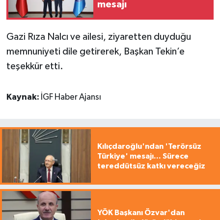
mesajı
Gazi Rıza Nalcı ve ailesi, ziyaretten duyduğu
memnuniyeti dile getirerek, Başkan Tekin’e
teşekkür etti.
Kaynak:
İGF Haber Ajansı
Kılıçdaroğlu'ndan 'Terörsüz
Türkiye' mesajı... Sürece
tereddütsüz katkı vereceğiz
YÖK Başkanı Özvar'dan