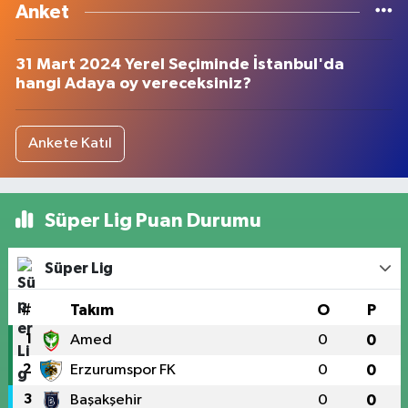
Anket
31 Mart 2024 Yerel Seçiminde İstanbul'da
hangi Adaya oy vereceksiniz?
Ankete Katıl
Süper Lig Puan Durumu
Süper Lig
#
Takım
O
P
1
Amed
0
0
2
Erzurumspor FK
0
0
3
Başakşehir
0
0