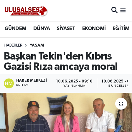
GÜNDEM
Hava Durumu
GÜNDEM
DÜNYA
SİYASET
EKONOMİ
EĞİTİM
DÜNYA
Trafik Durumu
HABERLER
YAŞAM
SİYASET
Süper Lig Puan Durumu ve Fikstür
Başkan Tekin'den Kıbrıs
Gazisi Rıza amcaya moral
EKONOMİ
Tüm Manşetler
HABER MERKEZI
10.06.2025 - 09:10
10.06.2025 - 09
EĞİTİM
Son Dakika Haberleri
EDITÖR
YAYINLANMA
GÜNCELLEME
SAĞLIK
Haber Arşivi
MAGAZİN
SPOR