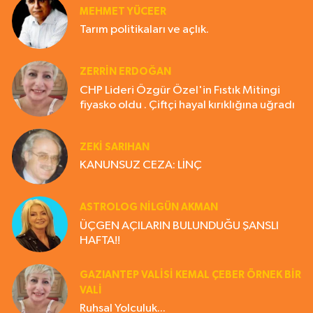
MEHMET YÜCEER
Tarım politikaları ve açlık.
ZERRIN ERDOĞAN
CHP Lideri Özgür Özel'in Fıstık Mitingi
fiyasko oldu . Çiftçi hayal kırıklığına uğradı
ZEKI SARIHAN
KANUNSUZ CEZA: LİNÇ
ASTROLOG NILGÜN AKMAN
ÜÇGEN AÇILARIN BULUNDUĞU ŞANSLI
HAFTA!!
GAZIANTEP VALISI KEMAL ÇEBER ÖRNEK BİR
VALİ
Ruhsal Yolculuk...