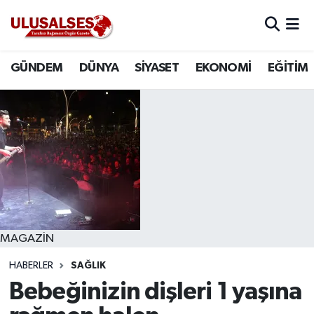
GÜNDEM
Hava Durumu
GÜNDEM
DÜNYA
SİYASET
EKONOMİ
EĞİTİM
DÜNYA
Trafik Durumu
SİYASET
Süper Lig Puan Durumu ve Fikstür
EKONOMİ
Tüm Manşetler
EĞİTİM
Son Dakika Haberleri
SAĞLIK
Haber Arşivi
MAGAZİN
HABERLER
SAĞLIK
MAGAZİN
Bebeğinizin dişleri 1 yaşına
SPOR