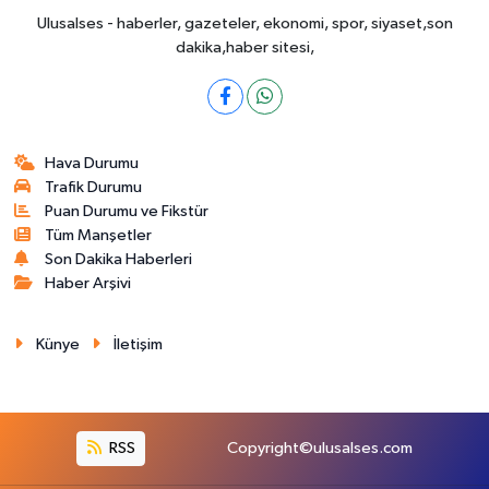
Ulusalses - haberler, gazeteler, ekonomi, spor, siyaset,son
dakika,haber sitesi,
Hava Durumu
Trafik Durumu
Puan Durumu ve Fikstür
Tüm Manşetler
Son Dakika Haberleri
Haber Arşivi
Künye
İletişim
RSS
Copyright©ulusalses.com