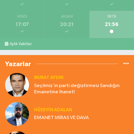
İKINDI
AKŞAM
YATSI
17:07
20:21
21:56
Aylık Vakitler
Yazarlar
MURAT AYDIN
Seçilmiş'in parti değiştirmesi Sandığın
Emanetine İhanet!
HÜSEYIN ADALAN
EMANET MİRAS VE DAVA