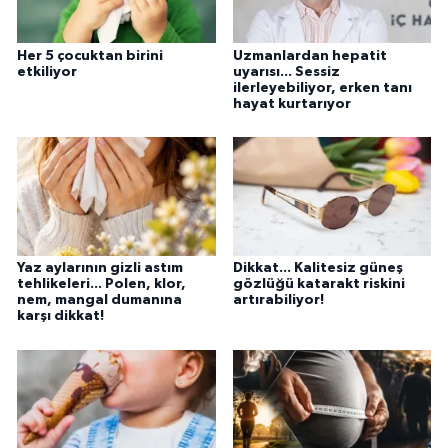
Her 5 çocuktan birini
Uzmanlardan hepatit
etkiliyor
uyarısı... Sessiz
ilerleyebiliyor, erken tanı
hayat kurtarıyor
Yaz aylarının gizli astım
Dikkat... Kalitesiz güneş
tehlikeleri... Polen, klor,
gözlüğü katarakt riskini
nem, mangal dumanına
artırabiliyor!
karşı dikkat!