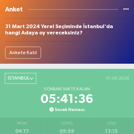
Anket
31 Mart 2024 Yerel Seçiminde İstanbul'da
hangi Adaya oy vereceksiniz?
Ankete Katıl
İSTANBUL
07.08.2026
SONRAKI VAKTE KALAN
05:41:35
İmsak Namazı
İMSAK
GÜNEŞ
ÖĞLE
04:17
05:59
13:15