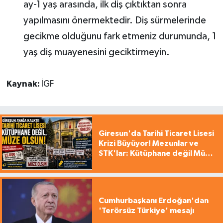
ay-1 yaş arasında, ilk diş çıktıktan sonra
yapılmasını önermektedir. Diş sürmelerinde
gecikme olduğunu fark etmeniz durumunda, 1
yaş diş muayenesini geciktirmeyin.
Kaynak:
İGF
Giresun'da Tarihi Ticaret Lisesi
Krizi Büyüyor! Mezunlar ve
STK'lar: Kütüphane değil Müze
yapılsın!
Cumhurbaşkanı Erdoğan'dan
'Terörsüz Türkiye' mesajı