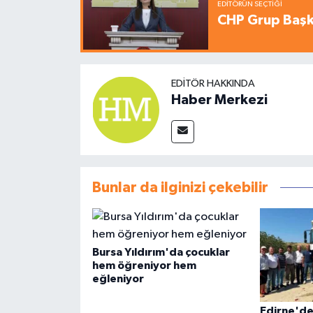
EDITÖRÜN SEÇTIĞI
CHP Grup Başka
EDITÖR HAKKINDA
Haber Merkezi
Bunlar da ilginizi çekebilir
Bursa Yıldırım'da çocuklar
hem öğreniyor hem
eğleniyor
Edirne'de