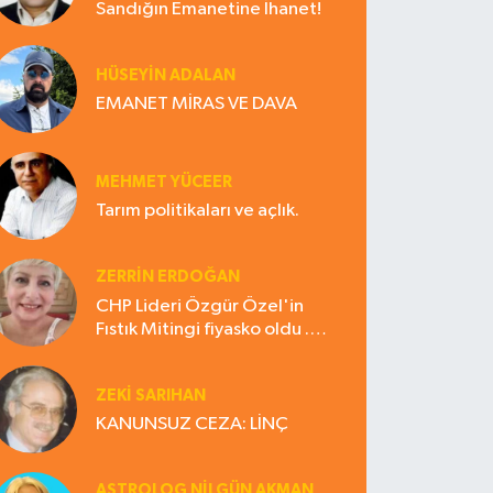
Sandığın Emanetine İhanet!
HÜSEYIN ADALAN
EMANET MİRAS VE DAVA
MEHMET YÜCEER
Tarım politikaları ve açlık.
ZERRIN ERDOĞAN
CHP Lideri Özgür Özel'in
Fıstık Mitingi fiyasko oldu .
Çiftçi hayal kırıklığına uğradı
ZEKI SARIHAN
KANUNSUZ CEZA: LİNÇ
ASTROLOG NILGÜN AKMAN