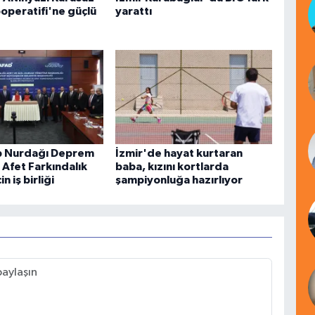
operatifi'ne güçlü
yarattı
p Nurdağı Deprem
İzmir'de hayat kurtaran
 Afet Farkındalık
baba, kızını kortlarda
n iş birliği
şampiyonluğa hazırlıyor