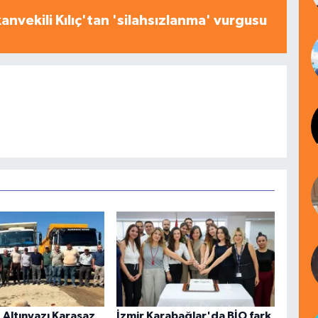
nvekili Kılıç'tan 'silahsızlanma' vurgusu
 Altınyazı Karasaz
İzmir Karabağlar'da BİO fark