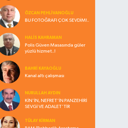
ÖZCAN PEHLİVANOĞLU
BU FOTOĞRAFI ÇOK SEVDİM!..
HALIS KAHRAMAN
Polis Güven Masasında güler
yüzlü hizmet..!
BAHRI KAYAOĞLU
Kanal altı çalışması
NURULLAH AYDIN
KİN'İN, NEFRET'İN PANZEHİRİ
SEVGİ VE ADALET'TİR
TÜLAY KİRMAN