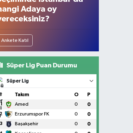
hangi Adaya oy
vereceksiniz?
Ankete Katıl
Süper Lig Puan Durumu
Süper Lig
#
Takım
O
P
1
Amed
0
0
2
Erzurumspor FK
0
0
3
Başakşehir
0
0