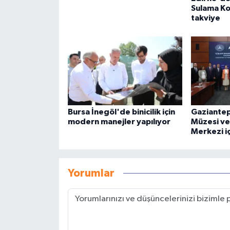
Sulama Ko
takviye
Bursa İnegöl'de binicilik için
Gaziante
modern manejler yapılıyor
Müzesi ve
Merkezi içi
Yorumlar