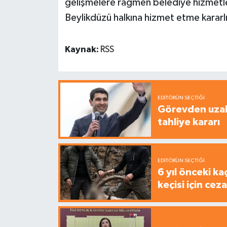
gelişmelere rağmen belediye hizmetle
Beylikdüzü halkına hizmet etme kararl
Kaynak:
RSS
EDITÖRÜN SEÇTIĞI
Görevden uzak
tahliye kararı
EDITÖRÜN SEÇTIĞI
6 yıl önceki ka
keçisi için cez