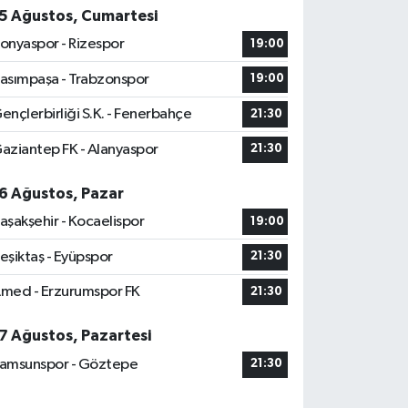
5 Ağustos, Cumartesi
onyaspor - Rizespor
19:00
asımpaşa - Trabzonspor
19:00
ençlerbirliği S.K. - Fenerbahçe
21:30
aziantep FK - Alanyaspor
21:30
6 Ağustos, Pazar
aşakşehir - Kocaelispor
19:00
eşiktaş - Eyüpspor
21:30
med - Erzurumspor FK
21:30
7 Ağustos, Pazartesi
amsunspor - Göztepe
21:30