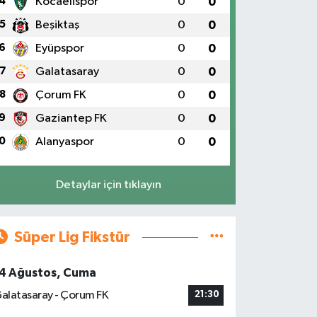
4
Kocaelispor
0
0
5
Beşiktaş
0
0
6
Eyüpspor
0
0
7
Galatasaray
0
0
8
Çorum FK
0
0
9
Gaziantep FK
0
0
0
Alanyaspor
0
0
Detaylar için tıklayın
Süper Lig Fikstür
4 Ağustos, Cuma
alatasaray - Çorum FK
21:30