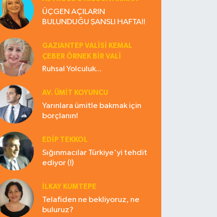
ÜÇGEN AÇILARIN
BULUNDUĞU ŞANSLI HAFTA!!
GAZIANTEP VALISI KEMAL
ÇEBER ÖRNEK BİR VALİ
Ruhsal Yolculuk...
AV. ÜMIT KOYUNCU
Yarınlara ümitle bakmak için
borçlanın!
EDIP TEKKOL
Sığınmacılar Türkiye'yi tehdit
ediyor (!)
İLKAY KUMTEPE
Telafiden ne bekliyoruz, ne
buluruz?