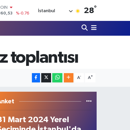
°
LAR
28
İstanbul
7069
%0.17
RO
0265
%0.01
RLİN
1897
%0.02
M ALTIN
4.81
%1.44
 toplantısı
T100
887
%64
COIN
360,53
%-0.76
-
+
A
A
Anket
31 Mart 2024 Yerel
Seçiminde İstanbul'da