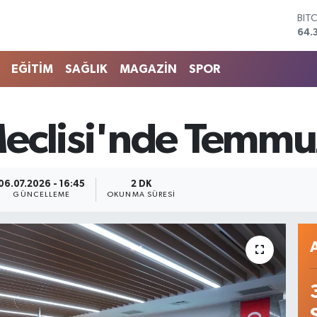
DO
47,
EU
55,
EĞİTİM
SAĞLIK
MAGAZİN
SPOR
STE
64,
GRA
657
eclisi'nde Temmuz
BİS
13.
BIT
64.
06.07.2026 - 16:45
2 DK
GÜNCELLEME
OKUNMA SÜRESI