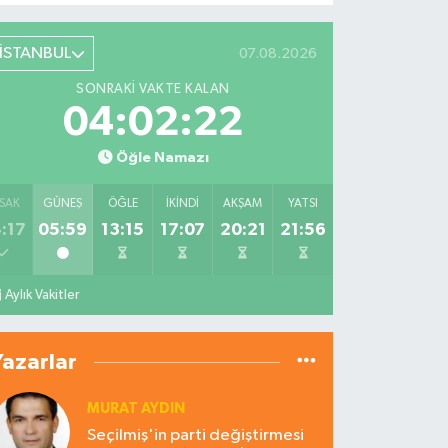
İSTANBUL
07.08.2026
SONRAKI VAKTE KALAN
04:02:21
Öğle Namazı
SAK
GÜNEŞ
ÖĞLE
İKINDI
AKŞAM
YATSI
:17
05:59
13:15
17:07
20:21
21:56
Aylık Vakitler
Yazarlar
MURAT AYDIN
Seçilmiş'in parti değiştirmesi