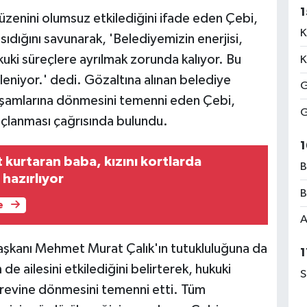
1
zenini olumsuz etkilediğini ifade eden Çebi,
K
dığını savunarak, 'Belediyemizin enerjisi,
uki süreçlere ayrılmak zorunda kalıyor. Bu
K
eniyor.' dedi. Gözaltına alınan belediye
G
yaşamlarına dönmesini temenni eden Çebi,
G
nuçlanması çağrısında bulundu.
1
 kurtaran baba, kızını kortlarda
B
hazırlıyor
B
e
A
şkanı Mehmet Murat Çalık'ın tutukluluğuna da
1
e ailesini etkilediğini belirterek, hukuki
S
revine dönmesini temenni etti. Tüm