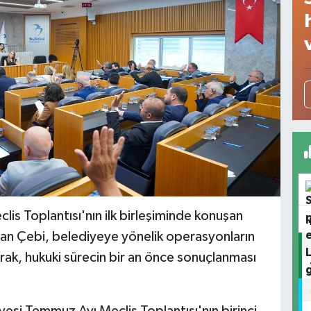
is Toplantısı'nın ilk birleşiminde konuşan
kan Çebi, belediyeye yönelik operasyonların
rak, hukuki sürecin bir an önce sonuçlanması
esi Temmuz Ayı Meclis Toplantısı'nın birinci