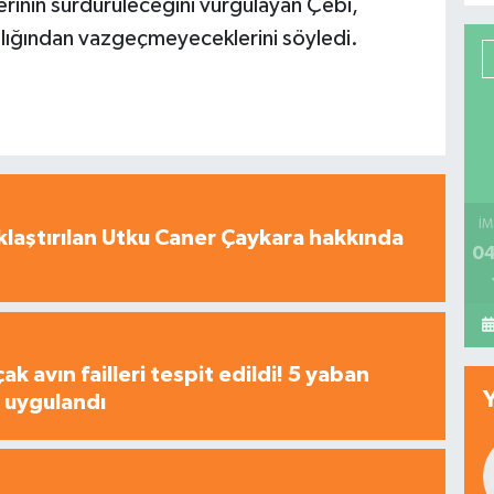
rinin sürdürüleceğini vurgulayan Çebi,
ılığından vazgeçmeyeceklerini söyledi.
İM
laştırılan Utku Caner Çaykara hakkında
04
çak avın failleri tespit edildi! 5 yaban
a uygulandı