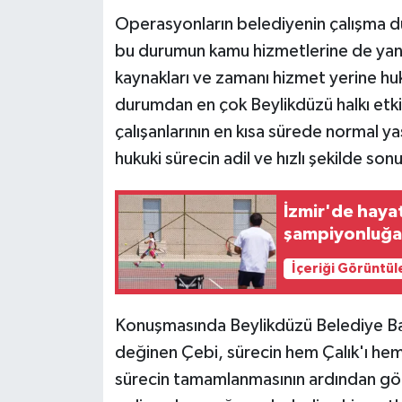
Operasyonların belediyenin çalışma dü
bu durumun kamu hizmetlerine de yansı
kaynakları ve zamanı hizmet yerine huk
durumdan en çok Beylikdüzü halkı etkil
çalışanlarının en kısa sürede normal 
hukuki sürecin adil ve hızlı şekilde so
İzmir'de hayat
şampiyonluğa 
İçeriği Görüntül
Konuşmasında Beylikdüzü Belediye Ba
değinen Çebi, sürecin hem Çalık'ı hem d
sürecin tamamlanmasının ardından gö