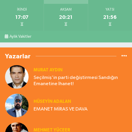
İKINDI
AKŞAM
YATSI
17:07
20:21
21:56
Aylık Vakitler
Yazarlar
MURAT AYDIN
Seçilmiş'in parti değiştirmesi Sandığın
Emanetine İhanet!
HÜSEYIN ADALAN
EMANET MİRAS VE DAVA
MEHMET YÜCEER