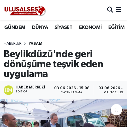
GÜNDEM
Hava Durumu
GÜNDEM
DÜNYA
SİYASET
EKONOMİ
EĞİTİM
DÜNYA
Trafik Durumu
HABERLER
YAŞAM
SİYASET
Süper Lig Puan Durumu ve Fikstür
Beylikdüzü'nde geri
dönüşüme teşvik eden
EKONOMİ
Tüm Manşetler
uygulama
EĞİTİM
Son Dakika Haberleri
HABER MERKEZI
03.06.2026 - 15:08
03.06.2026 - 1
EDITÖR
YAYINLANMA
GÜNCELLEM
SAĞLIK
Haber Arşivi
MAGAZİN
SPOR