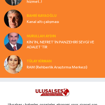
hizmet..!
BAHRI KAYAOĞLU
Kanal altı çalışması
NURULLAH AYDIN
KİN'İN, NEFRET'İN PANZEHİRİ SEVGİ VE
ADALET'TİR
TÜLAY KİRMAN
RAM (Rehberlik Araştırma Merkezi)
Ulusalses - haberler, gazeteler, ekonomi, spor, siyaset,son