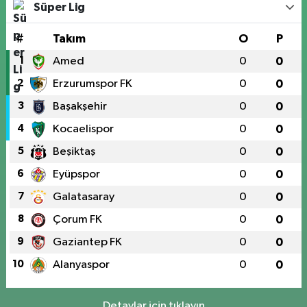
Süper Lig
#
Takım
O
P
1
Amed
0
0
2
Erzurumspor FK
0
0
3
Başakşehir
0
0
4
Kocaelispor
0
0
5
Beşiktaş
0
0
6
Eyüpspor
0
0
7
Galatasaray
0
0
8
Çorum FK
0
0
9
Gaziantep FK
0
0
10
Alanyaspor
0
0
Detaylar için tıklayın