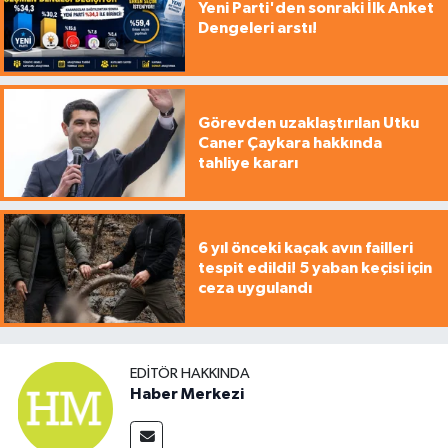
Yeni Parti'den sonraki İlk Anket
Dengeleri arstı!
Görevden uzaklaştırılan Utku
Caner Çaykara hakkında
tahliye kararı
6 yıl önceki kaçak avın failleri
tespit edildi! 5 yaban keçisi için
ceza uygulandı
EDITÖR HAKKINDA
Haber Merkezi