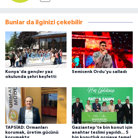
Bunlar da ilginizi çekebilir
Konya'da gençler yaz
Semicenk Ordu'yu salladı
okulunda şehri keşfetti
TAPSİAD: Ormanları
Gaziantep'te bin konut için
korumak, üretim gücünü
anahtar teslimi yapıldı... 5
korumaktır
bin konutluk projeye temel