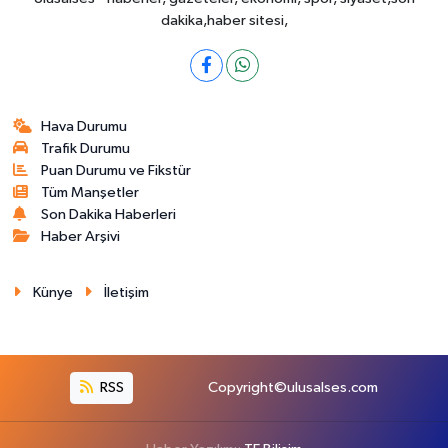
dakika,haber sitesi,
Hava Durumu
Trafik Durumu
Puan Durumu ve Fikstür
Tüm Manşetler
Son Dakika Haberleri
Haber Arşivi
Künye
İletişim
RSS
Copyright©ulusalses.com