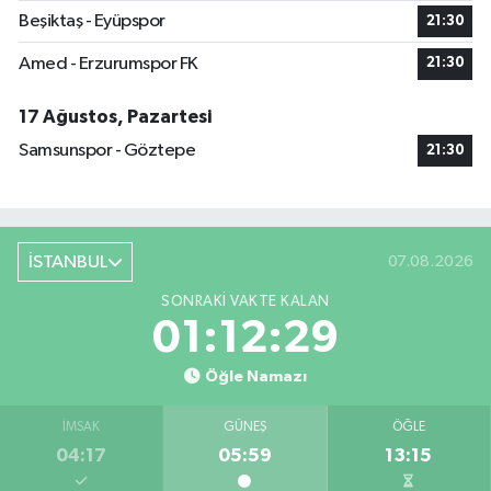
Beşiktaş - Eyüpspor
21:30
Amed - Erzurumspor FK
21:30
17 Ağustos, Pazartesi
Samsunspor - Göztepe
21:30
İSTANBUL
07.08.2026
SONRAKI VAKTE KALAN
01:12:29
Öğle Namazı
İMSAK
GÜNEŞ
ÖĞLE
04:17
05:59
13:15