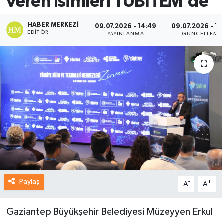
veren isimleri TÜBİTEM'de
HABER MERKEZI
09.07.2026 - 14:49
09.07.2026 - 14
EDITÖR
YAYINLANMA
GÜNCELLEME
Paylaş
-
+
A
A
Gaziantep Büyükşehir Belediyesi Müzeyyen Erkul