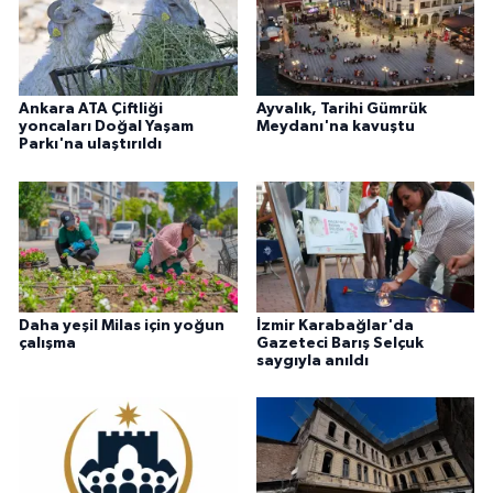
Ankara ATA Çiftliği
Ayvalık, Tarihi Gümrük
yoncaları Doğal Yaşam
Meydanı'na kavuştu
Parkı'na ulaştırıldı
Daha yeşil Milas için yoğun
İzmir Karabağlar'da
çalışma
Gazeteci Barış Selçuk
saygıyla anıldı