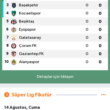
3
Başakşehir
0
0
4
Kocaelispor
0
0
5
Beşiktaş
0
0
6
Eyüpspor
0
0
7
Galatasaray
0
0
8
Çorum FK
0
0
9
Gaziantep FK
0
0
10
Alanyaspor
0
0
Detaylar için tıklayın
Süper Lig Fikstür
14 Ağustos, Cuma