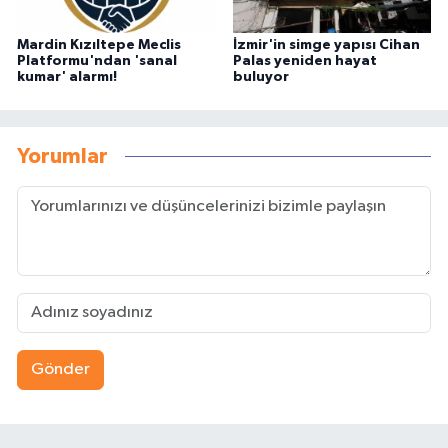
Mardin Kızıltepe Meclis
İzmir'in simge yapısı Cihan
Platformu'ndan 'sanal
Palas yeniden hayat
kumar' alarmı!
buluyor
Yorumlar
Gönder