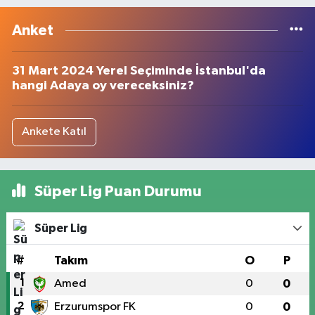
Anket
31 Mart 2024 Yerel Seçiminde İstanbul'da
hangi Adaya oy vereceksiniz?
Ankete Katıl
Süper Lig Puan Durumu
Süper Lig
#
Takım
O
P
1
Amed
0
0
2
Erzurumspor FK
0
0