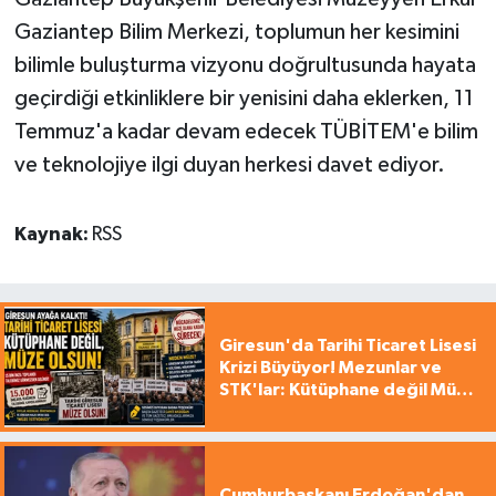
Gaziantep Bilim Merkezi, toplumun her kesimini
bilimle buluşturma vizyonu doğrultusunda hayata
geçirdiği etkinliklere bir yenisini daha eklerken, 11
Temmuz'a kadar devam edecek TÜBİTEM'e bilim
ve teknolojiye ilgi duyan herkesi davet ediyor.
Kaynak:
RSS
Giresun'da Tarihi Ticaret Lisesi
Krizi Büyüyor! Mezunlar ve
STK'lar: Kütüphane değil Müze
yapılsın!
Cumhurbaşkanı Erdoğan'dan