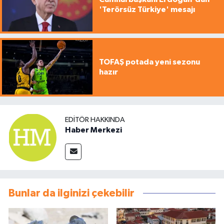
'Terörsüz Türkiye' mesajı
TOFAŞ potada yeni sezonu
hazır
EDITÖR HAKKINDA
Haber Merkezi
Bunlar da ilginizi çekebilir