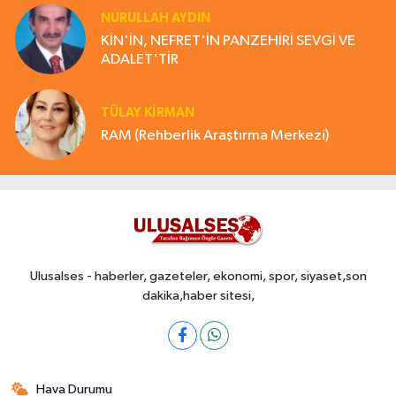
NURULLAH AYDIN
KİN'İN, NEFRET'İN PANZEHİRİ SEVGİ VE
ADALET'TİR
TÜLAY KİRMAN
RAM (Rehberlik Araştırma Merkezi)
Ulusalses - haberler, gazeteler, ekonomi, spor, siyaset,son
dakika,haber sitesi,
Hava Durumu