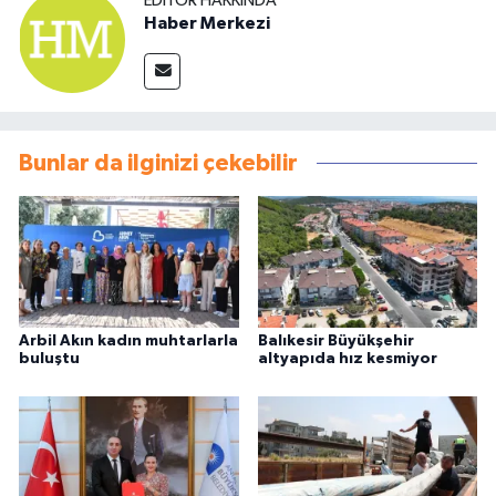
EDITÖR HAKKINDA
Haber Merkezi
Bunlar da ilginizi çekebilir
Arbil Akın kadın muhtarlarla
Balıkesir Büyükşehir
buluştu
altyapıda hız kesmiyor