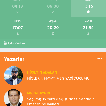
İMSAK
GÜNEŞ
ÖĞLE
04:19
06:00
13:15
İKINDI
AKŞAM
YATSI
17:07
20:20
21:54
Aylık Vakitler
Yazarlar
HÜSEYIN ADALAN
HİÇLERİN HAYATI VE SİYASİ DURUMU
MURAT AYDIN
Seçilmiş'in parti değiştirmesi Sandığın
Emanetine İhanet!