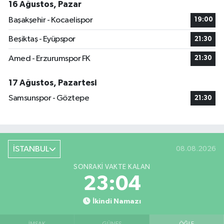
16 Ağustos, Pazar
Başakşehir - Kocaelispor
19:00
Beşiktaş - Eyüpspor
21:30
Amed - Erzurumspor FK
21:30
17 Ağustos, Pazartesi
Samsunspor - Göztepe
21:30
İSTANBUL
08.08.2026
SONRAKI VAKTE KALAN
23:04
İkindi Namazı