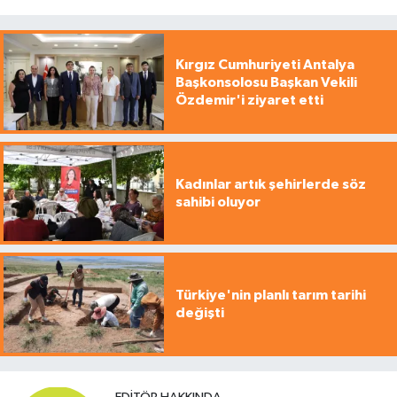
Kırgız Cumhuriyeti Antalya
Başkonsolosu Başkan Vekili
Özdemir'i ziyaret etti
Kadınlar artık şehirlerde söz
sahibi oluyor
Türkiye'nin planlı tarım tarihi
değişti