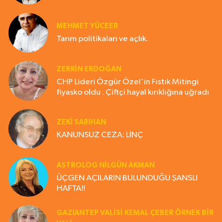
MEHMET YÜCEER
Tarım politikaları ve açlık.
ZERRIN ERDOĞAN
CHP Lideri Özgür Özel'in Fıstık Mitingi
fiyasko oldu . Çiftçi hayal kırıklığına uğradı
ZEKI SARIHAN
KANUNSUZ CEZA: LİNÇ
ASTROLOG NILGÜN AKMAN
ÜÇGEN AÇILARIN BULUNDUĞU ŞANSLI
HAFTA!!
GAZIANTEP VALISI KEMAL ÇEBER ÖRNEK BİR