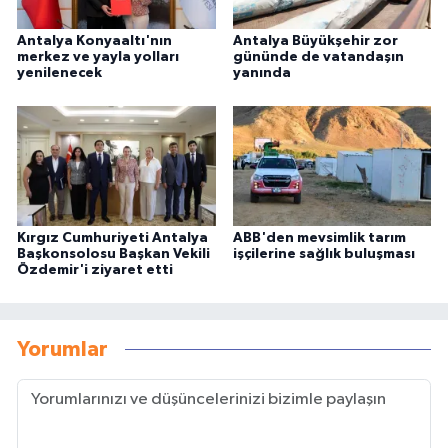
Antalya Konyaaltı'nın
Antalya Büyükşehir zor
merkez ve yayla yolları
gününde de vatandaşın
yenilenecek
yanında
Kırgız Cumhuriyeti Antalya
ABB'den mevsimlik tarım
Başkonsolosu Başkan Vekili
işçilerine sağlık buluşması
Özdemir'i ziyaret etti
Yorumlar