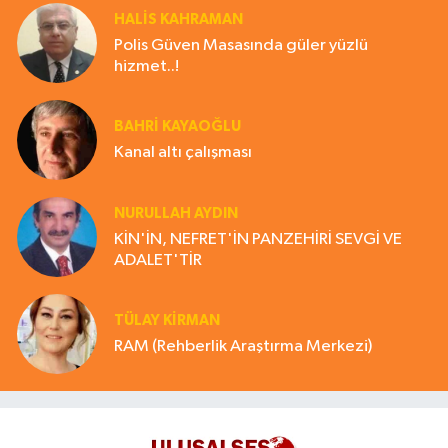
HALIS KAHRAMAN
Polis Güven Masasında güler yüzlü
hizmet..!
BAHRI KAYAOĞLU
Kanal altı çalışması
NURULLAH AYDIN
KİN'İN, NEFRET'İN PANZEHİRİ SEVGİ VE
ADALET'TİR
TÜLAY KİRMAN
RAM (Rehberlik Araştırma Merkezi)