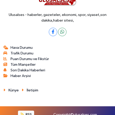
Ulusalses - haberler, gazeteler, ekonomi, spor, siyaset,son
dakika,haber sitesi,
Hava Durumu
Trafik Durumu
Puan Durumu ve Fikstür
Tüm Manşetler
Son Dakika Haberleri
Haber Arşivi
Künye
İletişim
RSS
Copyright©ulusalses.com