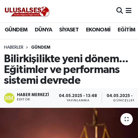
GÜNDEM
Hava Durumu
GÜNDEM
DÜNYA
SİYASET
EKONOMİ
EĞİTİM
DÜNYA
Trafik Durumu
HABERLER
GÜNDEM
SİYASET
Süper Lig Puan Durumu ve Fikstür
Bilirkişilikte yeni dönem...
Eğitimler ve performans
EKONOMİ
Tüm Manşetler
sistemi devrede
EĞİTİM
Son Dakika Haberleri
HABER MERKEZI
04.05.2025 - 13:48
04.05.2025 - 1
EDITÖR
YAYINLANMA
GÜNCELLEM
SAĞLIK
Haber Arşivi
MAGAZİN
SPOR