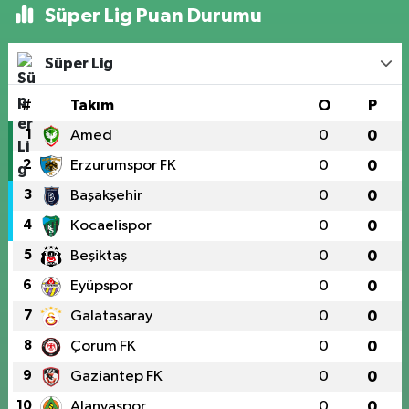
Süper Lig Puan Durumu
Süper Lig
#
Takım
O
P
1
Amed
0
0
2
Erzurumspor FK
0
0
3
Başakşehir
0
0
4
Kocaelispor
0
0
5
Beşiktaş
0
0
6
Eyüpspor
0
0
7
Galatasaray
0
0
8
Çorum FK
0
0
9
Gaziantep FK
0
0
10
Alanyaspor
0
0