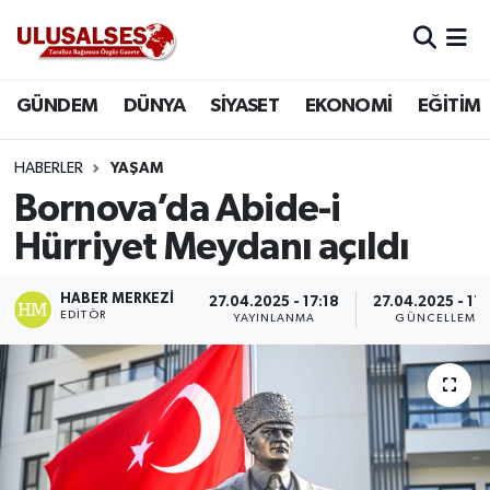
GÜNDEM
Hava Durumu
GÜNDEM
DÜNYA
SİYASET
EKONOMİ
EĞİTİM
DÜNYA
Trafik Durumu
HABERLER
YAŞAM
SİYASET
Süper Lig Puan Durumu ve Fikstür
Bornova’da Abide-i
Hürriyet Meydanı açıldı
EKONOMİ
Tüm Manşetler
HABER MERKEZI
27.04.2025 - 17:18
27.04.2025 - 17
EĞİTİM
Son Dakika Haberleri
EDITÖR
YAYINLANMA
GÜNCELLEME
SAĞLIK
Haber Arşivi
MAGAZİN
SPOR