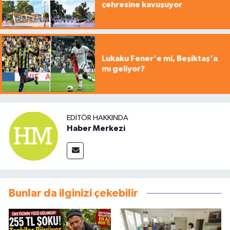
çehresine kavuşuyor
Lukaku Fener'e mi, Beşiktaş'a
mı geliyor?
EDITÖR HAKKINDA
Haber Merkezi
Bunlar da ilginizi çekebilir