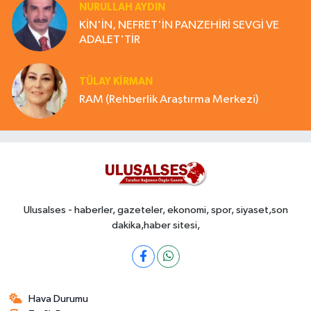
NURULLAH AYDIN
KİN'İN, NEFRET'İN PANZEHİRİ SEVGİ VE
ADALET'TİR
TÜLAY KİRMAN
RAM (Rehberlik Araştırma Merkezi)
Ulusalses - haberler, gazeteler, ekonomi, spor, siyaset,son
dakika,haber sitesi,
Hava Durumu