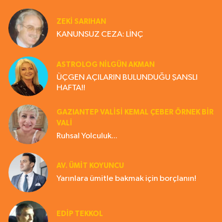
ZEKI SARIHAN
KANUNSUZ CEZA: LİNÇ
ASTROLOG NILGÜN AKMAN
ÜÇGEN AÇILARIN BULUNDUĞU ŞANSLI
HAFTA!!
GAZIANTEP VALISI KEMAL ÇEBER ÖRNEK BİR
VALİ
Ruhsal Yolculuk...
AV. ÜMIT KOYUNCU
Yarınlara ümitle bakmak için borçlanın!
EDIP TEKKOL