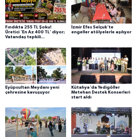
Fındıkta 255 TL Şoku!
İzmir Efes Selçuk'te
Üretici 'En Az 400 TL' diyor;
engeller atölyelerle aşılıyor
Vatandaş tepkili...
Eyüpsultan Meydanı yeni
Kütahya'da Yedigöller
çehresine kavuşuyor
Metehan Destek Konserleri
start aldı