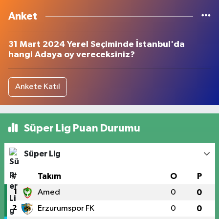
Anket
31 Mart 2024 Yerel Seçiminde İstanbul'da
hangi Adaya oy vereceksiniz?
Ankete Katıl
Süper Lig Puan Durumu
Süper Lig
#
Takım
O
P
1
Amed
0
0
2
Erzurumspor FK
0
0