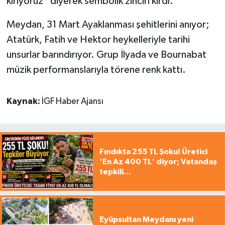
kırıyoruz” diyerek sembolik zinciri kırdı.
Meydan, 31 Mart Ayaklanması şehitlerini anıyor;
Atatürk, Fatih ve Hektor heykelleriyle tarihi
unsurlar barındırıyor. Grup İlyada ve Bournabat
müzik performanslarıyla törene renk kattı.
Kaynak:
İGF Haber Ajansı
Fındıkta 255 TL Şoku! Üretici
'En Az 400 TL' diyor; Vatandaş
tepkili...
Eyüpsultan Meydanı yeni