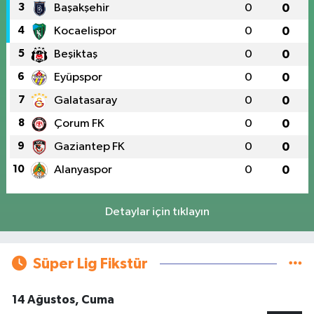
3
Başakşehir
0
0
4
Kocaelispor
0
0
5
Beşiktaş
0
0
6
Eyüpspor
0
0
7
Galatasaray
0
0
8
Çorum FK
0
0
9
Gaziantep FK
0
0
10
Alanyaspor
0
0
Detaylar için tıklayın
Süper Lig Fikstür
14 Ağustos, Cuma