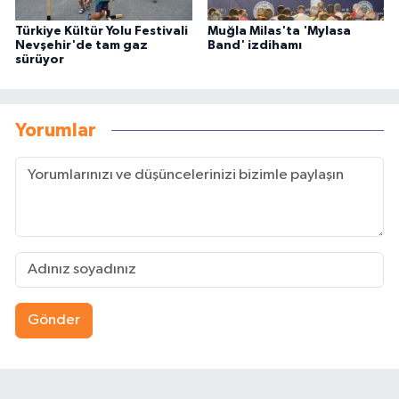
Türkiye Kültür Yolu Festivali
Muğla Milas'ta 'Mylasa
Nevşehir'de tam gaz
Band' izdihamı
sürüyor
Yorumlar
Gönder