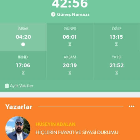
42:55
Güneş Namazı
İMSAK
GÜNEŞ
ÖĞLE
04:20
06:01
13:15
İKINDI
AKŞAM
YATSI
17:06
20:19
21:52
Aylık Vakitler
Yazarlar
HÜSEYIN ADALAN
HİÇLERİN HAYATI VE SİYASİ DURUMU