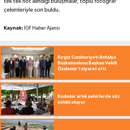
tek tek not alındığı buluşmalar, toplu fotoğraf
çekimleriyle son buldu.
Kaynak:
İGF Haber Ajansı
Kırgız Cumhuriyeti Antalya
Başkonsolosu Başkan Vekili
Özdemir'i ziyaret etti
Kadınlar artık şehirlerde söz
sahibi oluyor