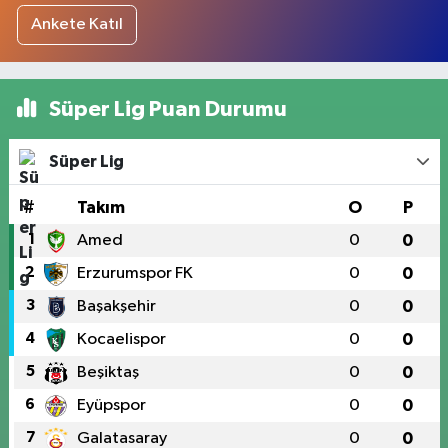
Ankete Katıl
Süper Lig Puan Durumu
Süper Lig
#
Takım
O
P
1
Amed
0
0
2
Erzurumspor FK
0
0
3
Başakşehir
0
0
4
Kocaelispor
0
0
5
Beşiktaş
0
0
6
Eyüpspor
0
0
7
Galatasaray
0
0