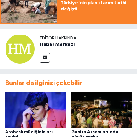
Türkiye'nin planlı tarım tarihi
değişti
EDITÖR HAKKINDA
Haber Merkezi
Bunlar da ilginizi çekebilir
Arabesk müziğinin acı
Ganita Akşamları'nda