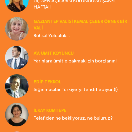
ÜÇGEN AÇILARIN BULUNDUĞU ŞANSLI
HAFTA!!
GAZIANTEP VALISI KEMAL ÇEBER ÖRNEK BİR
VALİ
Ruhsal Yolculuk...
AV. ÜMIT KOYUNCU
Yarınlara ümitle bakmak için borçlanın!
EDIP TEKKOL
Sığınmacılar Türkiye'yi tehdit ediyor (!)
İLKAY KUMTEPE
Telafiden ne bekliyoruz, ne buluruz?