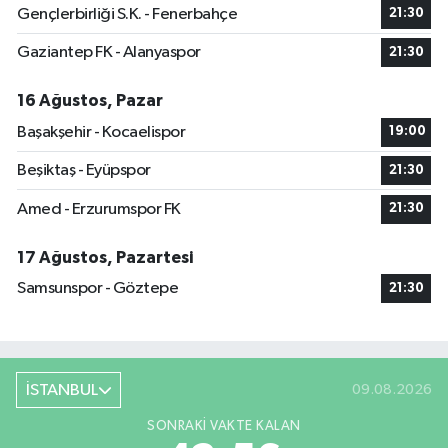
Gençlerbirliği S.K. - Fenerbahçe
21:30
Gaziantep FK - Alanyaspor
21:30
16 Ağustos, Pazar
Başakşehir - Kocaelispor
19:00
Beşiktaş - Eyüpspor
21:30
Amed - Erzurumspor FK
21:30
17 Ağustos, Pazartesi
Samsunspor - Göztepe
21:30
İSTANBUL
09.08.2026
SONRAKI VAKTE KALAN