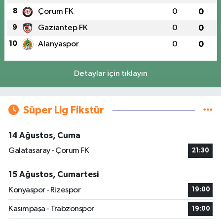
8
Çorum FK
0
0
9
Gaziantep FK
0
0
10
Alanyaspor
0
0
Detaylar için tıklayın
Süper Lig Fikstür
14 Ağustos, Cuma
Galatasaray - Çorum FK
21:30
15 Ağustos, Cumartesi
Konyaspor - Rizespor
19:00
Kasımpaşa - Trabzonspor
19:00