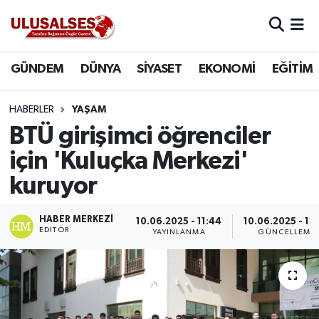
GÜNDEM
Hava Durumu
GÜNDEM
DÜNYA
SİYASET
EKONOMİ
EĞİTİM
DÜNYA
Trafik Durumu
HABERLER
YAŞAM
SİYASET
Süper Lig Puan Durumu ve Fikstür
BTÜ girişimci öğrenciler
için 'Kuluçka Merkezi'
EKONOMİ
Tüm Manşetler
kuruyor
EĞİTİM
Son Dakika Haberleri
HABER MERKEZI
10.06.2025 - 11:44
10.06.2025 - 12
EDITÖR
YAYINLANMA
GÜNCELLEME
SAĞLIK
Haber Arşivi
MAGAZİN
SPOR