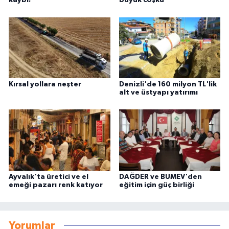
kaybı!
büyük coşku
Kırsal yollara neşter
Denizli'de 160 milyon TL'lik
alt ve üstyapı yatırımı
Ayvalık'ta üretici ve el
DAĞDER ve BUMEV'den
emeği pazarı renk katıyor
eğitim için güç birliği
Yorumlar