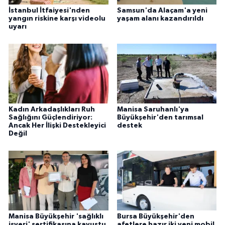
İstanbul İtfaiyesi'nden
Samsun'da Alaçam'a yeni
yangın riskine karşı videolu
yaşam alanı kazandırıldı
uyarı
Kadın Arkadaşlıkları Ruh
Manisa Saruhanlı'ya
Sağlığını Güçlendiriyor:
Büyükşehir'den tarımsal
Ancak Her İlişki Destekleyici
destek
Değil
Manisa Büyükşehir 'sağlıklı
Bursa Büyükşehir'den
işyeri' sertifikasına kavuştu
afetlere hazır iki yeni mobil