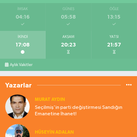
İMSAK
GÜNEŞ
ÖĞLE
04:16
05:58
13:15
İKINDI
AKŞAM
YATSI
17:08
20:23
21:57
Aylık Vakitler
Yazarlar
MURAT AYDIN
Seçilmiş'in parti değiştirmesi Sandığın
Emanetine İhanet!
HÜSEYIN ADALAN