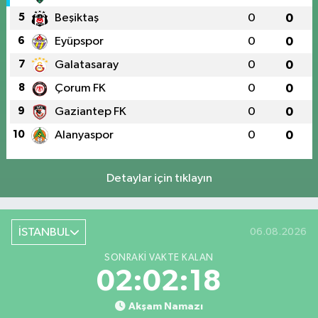
5
Beşiktaş
0
0
6
Eyüpspor
0
0
7
Galatasaray
0
0
8
Çorum FK
0
0
9
Gaziantep FK
0
0
10
Alanyaspor
0
0
Detaylar için tıklayın
İSTANBUL
06.08.2026
SONRAKI VAKTE KALAN
02:02:17
Akşam Namazı