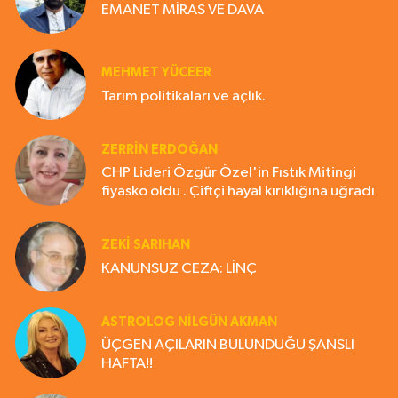
EMANET MİRAS VE DAVA
MEHMET YÜCEER
Tarım politikaları ve açlık.
ZERRIN ERDOĞAN
CHP Lideri Özgür Özel'in Fıstık Mitingi
fiyasko oldu . Çiftçi hayal kırıklığına uğradı
ZEKI SARIHAN
KANUNSUZ CEZA: LİNÇ
ASTROLOG NILGÜN AKMAN
ÜÇGEN AÇILARIN BULUNDUĞU ŞANSLI
HAFTA!!