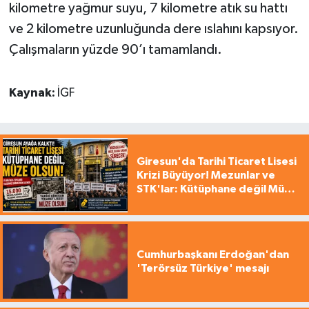
kilometre yağmur suyu, 7 kilometre atık su hattı
ve 2 kilometre uzunluğunda dere ıslahını kapsıyor.
Çalışmaların yüzde 90’ı tamamlandı.
Kaynak:
İGF
Giresun'da Tarihi Ticaret Lisesi
Krizi Büyüyor! Mezunlar ve
STK'lar: Kütüphane değil Müze
yapılsın!
Cumhurbaşkanı Erdoğan'dan
'Terörsüz Türkiye' mesajı