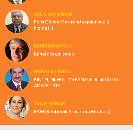
HALIS KAHRAMAN
Polis Güven Masasında güler yüzlü
hizmet..!
BAHRI KAYAOĞLU
Kanal altı çalışması
NURULLAH AYDIN
KİN'İN, NEFRET'İN PANZEHİRİ SEVGİ VE
ADALET'TİR
TÜLAY KİRMAN
RAM (Rehberlik Araştırma Merkezi)