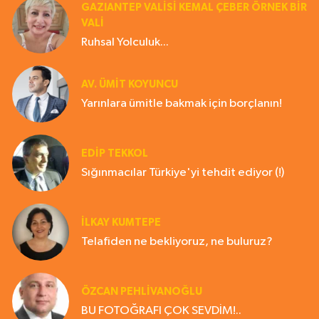
GAZIANTEP VALISI KEMAL ÇEBER ÖRNEK BİR
VALİ
Ruhsal Yolculuk...
AV. ÜMIT KOYUNCU
Yarınlara ümitle bakmak için borçlanın!
EDIP TEKKOL
Sığınmacılar Türkiye'yi tehdit ediyor (!)
İLKAY KUMTEPE
Telafiden ne bekliyoruz, ne buluruz?
ÖZCAN PEHLİVANOĞLU
BU FOTOĞRAFI ÇOK SEVDİM!..