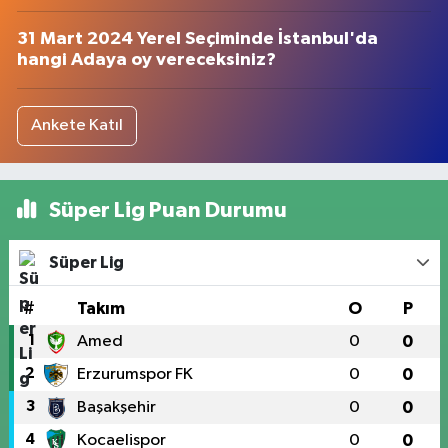
31 Mart 2024 Yerel Seçiminde İstanbul'da
hangi Adaya oy vereceksiniz?
Ankete Katıl
Süper Lig Puan Durumu
Süper Lig
#
Takım
O
P
1
Amed
0
0
2
Erzurumspor FK
0
0
3
Başakşehir
0
0
4
Kocaelispor
0
0