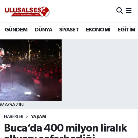
GÜNDEM
Hava Durumu
GÜNDEM
DÜNYA
SİYASET
EKONOMİ
EĞİTİM
DÜNYA
Trafik Durumu
SİYASET
Süper Lig Puan Durumu ve Fikstür
EKONOMİ
Tüm Manşetler
EĞİTİM
Son Dakika Haberleri
SAĞLIK
Haber Arşivi
MAGAZİN
HABERLER
YAŞAM
MAGAZİN
Buca’da 400 milyon liralık
SPOR