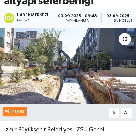
altyapı seferberliği
HABER MERKEZI
03.09.2025 - 09:48
03.09.2025 - 
EDITÖR
YAYINLANMA
GÜNCELLEM
Paylaş
-
+
A
A
İzmir Büyükşehir Belediyesi İZSU Genel