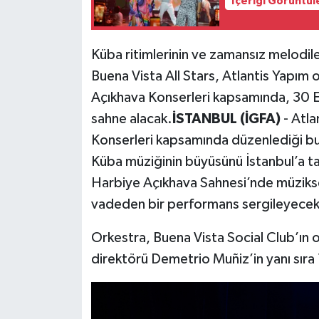
İçeriği Görüntül
Küba ritimlerinin ve zamansız melodil
Buena Vista All Stars, Atlantis Yapım
Açıkhava Konserleri kapsamında, 30 E
sahne alacak.
İSTANBUL (İGFA)
- Atl
Konserleri kapsamında düzenlediği bu
Küba müziğinin büyüsünü İstanbul’a ta
Harbiye Açıkhava Sahnesi’nde müzikse
vadeden bir performans sergileyecek
Orkestra, Buena Vista Social Club’ın or
direktörü Demetrio Muñiz’in yanı sıra 1