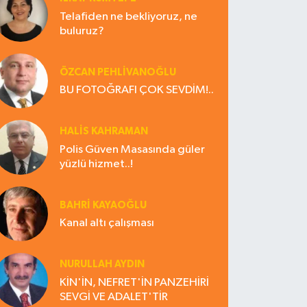
Telafiden ne bekliyoruz, ne
buluruz?
ÖZCAN PEHLİVANOĞLU
BU FOTOĞRAFI ÇOK SEVDİM!..
HALIS KAHRAMAN
Polis Güven Masasında güler
yüzlü hizmet..!
BAHRI KAYAOĞLU
Kanal altı çalışması
NURULLAH AYDIN
KİN'İN, NEFRET'İN PANZEHİRİ
SEVGİ VE ADALET'TİR