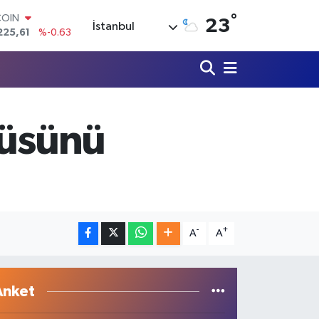
°
LAR
23
İstanbul
7143
%0.16
RO
0317
%-0.02
RLİN
2463
%0.07
M ALTIN
0.40
%0.45
yüsünü
T100
799
%70
COIN
225,61
%-0.63
-
+
A
A
Anket