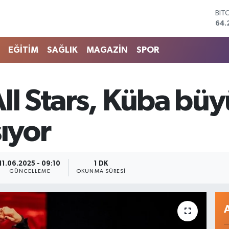
DO
47,
EU
55,
EĞİTİM
SAĞLIK
MAGAZİN
SPOR
STE
64,
GRA
651
All Stars, Küba bü
BİS
13.
BIT
şıyor
64.
11.06.2025 - 09:10
1 DK
GÜNCELLEME
OKUNMA SÜRESI