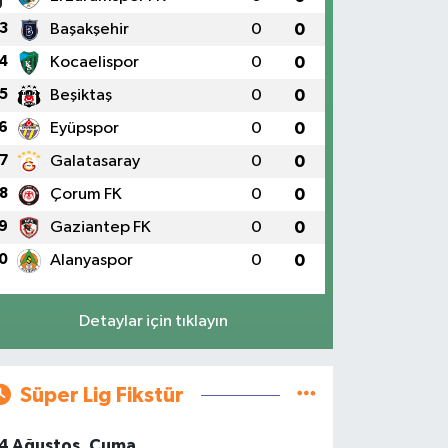
3
Başakşehir
0
0
4
Kocaelispor
0
0
5
Beşiktaş
0
0
6
Eyüpspor
0
0
7
Galatasaray
0
0
8
Çorum FK
0
0
9
Gaziantep FK
0
0
0
Alanyaspor
0
0
Detaylar için tıklayın
Süper Lig Fikstür
4 Ağustos, Cuma