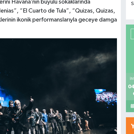
erini Havana’nın büyülü sokaklarında
S
nias”, “El Cuarto de Tula”, “Quizas, Quizas,
klerinin ikonik performanslarıyla geceye damga
İM
04