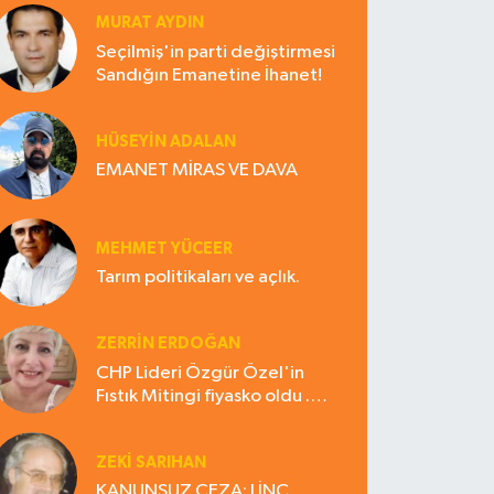
MURAT AYDIN
Seçilmiş'in parti değiştirmesi
Sandığın Emanetine İhanet!
HÜSEYIN ADALAN
EMANET MİRAS VE DAVA
MEHMET YÜCEER
Tarım politikaları ve açlık.
ZERRIN ERDOĞAN
CHP Lideri Özgür Özel'in
Fıstık Mitingi fiyasko oldu .
Çiftçi hayal kırıklığına uğradı
ZEKI SARIHAN
KANUNSUZ CEZA: LİNÇ