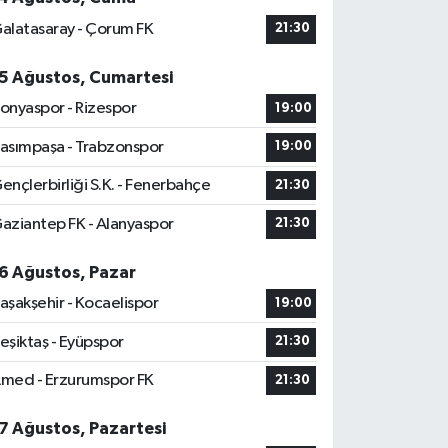
alatasaray - Çorum FK
21:30
5 Ağustos, Cumartesi
onyaspor - Rizespor
19:00
asımpaşa - Trabzonspor
19:00
ençlerbirliği S.K. - Fenerbahçe
21:30
aziantep FK - Alanyaspor
21:30
6 Ağustos, Pazar
aşakşehir - Kocaelispor
19:00
eşiktaş - Eyüpspor
21:30
med - Erzurumspor FK
21:30
7 Ağustos, Pazartesi