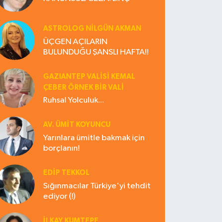
ASTROLOG NILGÜN AKMAN
ÜÇGEN AÇILARIN
BULUNDUĞU ŞANSLI HAFTA!!
GAZIANTEP VALISI KEMAL
ÇEBER ÖRNEK BİR VALİ
Ruhsal Yolculuk...
AV. ÜMIT KOYUNCU
Yarınlara ümitle bakmak için
borçlanın!
EDIP TEKKOL
Sığınmacılar Türkiye'yi tehdit
ediyor (!)
İLKAY KUMTEPE