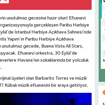
e
erin unutulmaz gecesine hazır olun! Efsanevi
 organizasyonuyla gerçekleşen Paribu Harbiye
ylül’de İstanbul Harbiye Açıkhava Sahnesi’nde
antis Yapım’ın Paribu Harbiye Açıkhava
 unutulmaz gecede, Buena Vista All Stars,
şıyacak. Efsanevi orkestra, 30 Eylül’de
verlere Havana’nın sokaklarında bir yolculuk
1
.
ijinal üyeleri olan Barbarito Torres ve müzik
1 Kübalı müzik efsanesini bir araya getiriyor.
1