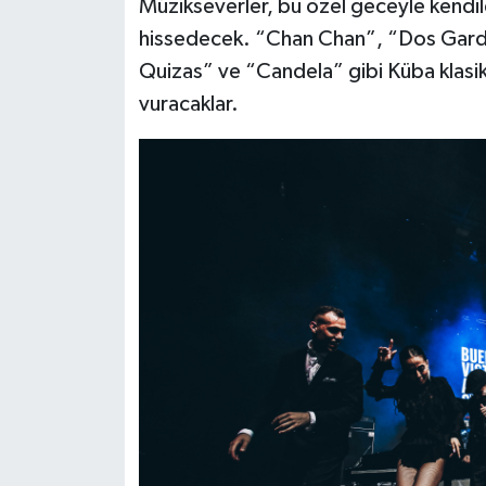
Müzikseverler, bu özel geceyle kendil
hissedecek. “Chan Chan”, “Dos Garde
Quizas” ve “Candela” gibi Küba klasi
vuracaklar.