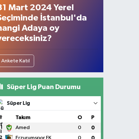
31 Mart 2024 Yerel
Seçiminde İstanbul'da
hangi Adaya oy
vereceksiniz?
Ankete Katıl
Süper Lig Puan Durumu
Süper Lig
#
Takım
O
P
1
Amed
0
0
2
Erzurumspor FK
0
0