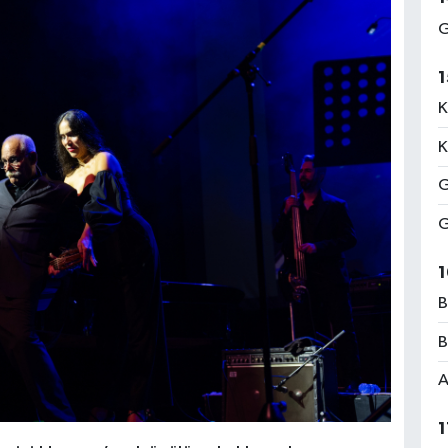
G
1
K
K
G
G
1
B
B
A
1