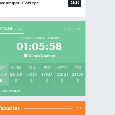
amsunspor - Göztepe
21:30
İSTANBUL
07.08.2026
SONRAKI VAKTE KALAN
01:05:56
Güneş Namazı
SAK
GÜNEŞ
ÖĞLE
İKINDI
AKŞAM
YATSI
:17
05:59
13:15
17:07
20:21
21:56
Aylık Vakitler
Yazarlar