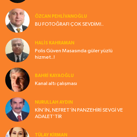
ÖZCAN PEHLİVANOĞLU
BU FOTOĞRAFI ÇOK SEVDİM!..
HALIS KAHRAMAN
Polis Güven Masasında güler yüzlü
hizmet..!
BAHRI KAYAOĞLU
Kanal altı çalışması
NURULLAH AYDIN
KİN'İN, NEFRET'İN PANZEHİRİ SEVGİ VE
ADALET'TİR
TÜLAY KİRMAN