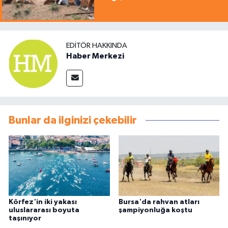
EDITÖR HAKKINDA
Haber Merkezi
Bunlar da ilginizi çekebilir
Körfez'in iki yakası
Bursa'da rahvan atları
uluslararası boyuta
şampiyonluğa koştu
taşınıyor