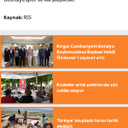
Kaynak:
RSS
Kırgız Cumhuriyeti Antalya
Başkonsolosu Başkan Vekili
Özdemir'i ziyaret etti
Kadınlar artık şehirlerde söz
sahibi oluyor
Türkiye'nin planlı tarım tarihi
değişti