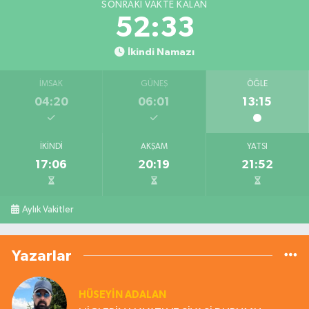
SONRAKI VAKTE KALAN
52:33
İkindi Namazı
İMSAK
GÜNEŞ
ÖĞLE
04:20
06:01
13:15
İKINDI
AKŞAM
YATSI
17:06
20:19
21:52
Aylık Vakitler
Yazarlar
HÜSEYIN ADALAN