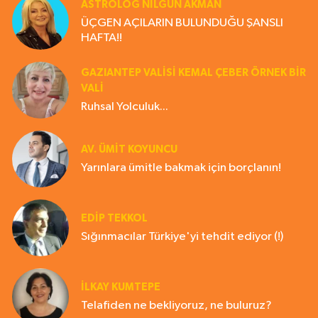
ASTROLOG NILGÜN AKMAN
ÜÇGEN AÇILARIN BULUNDUĞU ŞANSLI
HAFTA!!
GAZIANTEP VALISI KEMAL ÇEBER ÖRNEK BİR
VALİ
Ruhsal Yolculuk...
AV. ÜMIT KOYUNCU
Yarınlara ümitle bakmak için borçlanın!
EDIP TEKKOL
Sığınmacılar Türkiye'yi tehdit ediyor (!)
İLKAY KUMTEPE
Telafiden ne bekliyoruz, ne buluruz?