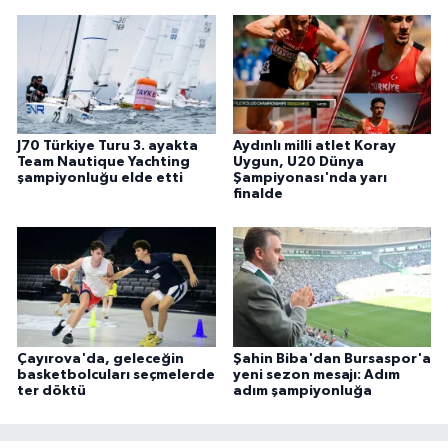
J70 Türkiye Turu 3. ayakta
Aydınlı milli atlet Koray
Team Nautique Yachting
Uygun, U20 Dünya
şampiyonluğu elde etti
Şampiyonası'nda yarı
finalde
Çayırova'da, geleceğin
Şahin Biba'dan Bursaspor'a
basketbolcuları seçmelerde
yeni sezon mesajı: Adım
ter döktü
adım şampiyonluğa