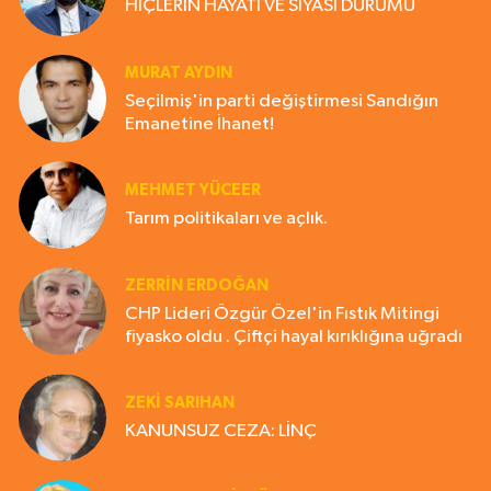
HİÇLERİN HAYATI VE SİYASİ DURUMU
MURAT AYDIN
Seçilmiş'in parti değiştirmesi Sandığın
Emanetine İhanet!
MEHMET YÜCEER
Tarım politikaları ve açlık.
ZERRIN ERDOĞAN
CHP Lideri Özgür Özel'in Fıstık Mitingi
fiyasko oldu . Çiftçi hayal kırıklığına uğradı
ZEKI SARIHAN
KANUNSUZ CEZA: LİNÇ