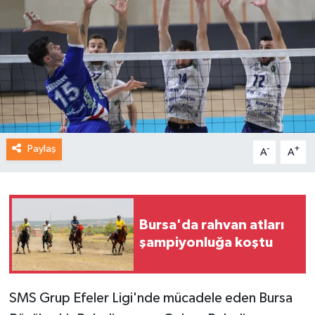
Paylaş
-
+
A
A
Bursa'da rahvan atları
şampiyonluğa koştu
SMS Grup Efeler Ligi'nde mücadele eden Bursa