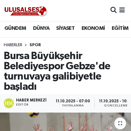
GÜNDEM
Hava Durumu
GÜNDEM
DÜNYA
SİYASET
EKONOMİ
EĞİTİM
DÜNYA
Trafik Durumu
HABERLER
SPOR
SİYASET
Süper Lig Puan Durumu ve Fikstür
Bursa Büyükşehir
Belediyespor Gebze'de
EKONOMİ
Tüm Manşetler
turnuvaya galibiyetle
EĞİTİM
Son Dakika Haberleri
başladı
SAĞLIK
Haber Arşivi
HABER MERKEZI
11.10.2025 - 07:00
11.10.2025 - 10:0
EDITÖR
YAYINLANMA
GÜNCELLEME
MAGAZİN
SPOR