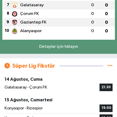
7
Galatasaray
0
0
8
Çorum FK
0
0
9
Gaziantep FK
0
0
10
Alanyaspor
0
0
Detaylar için tıklayın
Süper Lig Fikstür
14 Ağustos, Cuma
Galatasaray - Çorum FK
21:30
15 Ağustos, Cumartesi
Konyaspor - Rizespor
19:00