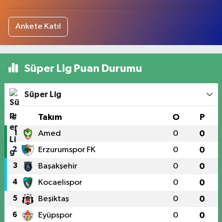
Ankete Katıl
Süper Lig Puan Durumu
Süper Lig
#
Takım
O
P
1
Amed
0
0
2
Erzurumspor FK
0
0
3
Başakşehir
0
0
4
Kocaelispor
0
0
5
Beşiktaş
0
0
6
Eyüpspor
0
0