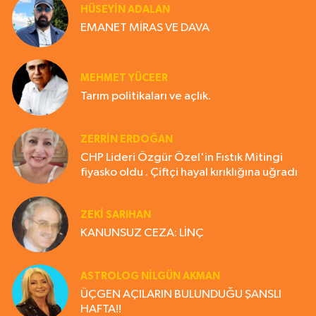
HÜSEYIN ADALAN
EMANET MİRAS VE DAVA
MEHMET YÜCEER
Tarım politikaları ve açlık.
ZERRIN ERDOĞAN
CHP Lideri Özgür Özel'in Fıstık Mitingi
fiyasko oldu . Çiftçi hayal kırıklığına uğradı
ZEKI SARIHAN
KANUNSUZ CEZA: LİNÇ
ASTROLOG NILGÜN AKMAN
ÜÇGEN AÇILARIN BULUNDUĞU ŞANSLI
HAFTA!!