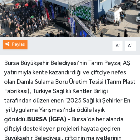
Paylaş
-
+
A
A
Bursa Büyükşehir Belediyesi’nin Tarım Peyzaj AŞ
yatırımıyla kente kazandırdığı ve çiftçiye nefes
olan Damla Sulama Boru Üretim Tesisi (Tarım Plast
Fabrikası), Türkiye Sağlıklı Kentler Birliği
tarafından düzenlenen ‘2025 Sağlıklı Şehirler En
İyi Uygulama Yarışması’nda ödüle layık
görüldü.
BURSA (İGFA) -
Bursa’da her alanda
çiftçiyi destekleyen projeleri hayata geçiren
Büyükşehir Belediyesi, çiftçinin maliyetlerinin