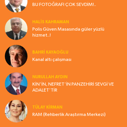
BU FOTOĞRAFI ÇOK SEVDİM!..
HALIS KAHRAMAN
Polis Güven Masasında güler yüzlü
hizmet..!
BAHRI KAYAOĞLU
Kanal altı çalışması
NURULLAH AYDIN
KİN'İN, NEFRET'İN PANZEHİRİ SEVGİ VE
ADALET'TİR
TÜLAY KİRMAN
RAM (Rehberlik Araştırma Merkezi)