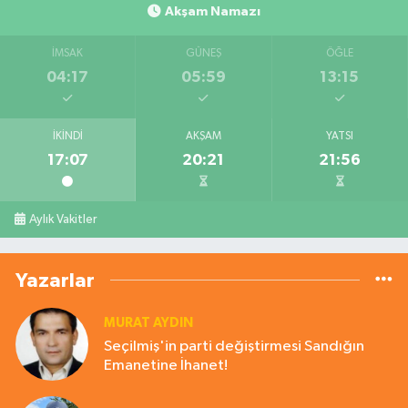
Akşam Namazı
İMSAK
GÜNEŞ
ÖĞLE
04:17
05:59
13:15
İKINDI
AKŞAM
YATSI
17:07
20:21
21:56
Aylık Vakitler
Yazarlar
MURAT AYDIN
Seçilmiş'in parti değiştirmesi Sandığın
Emanetine İhanet!