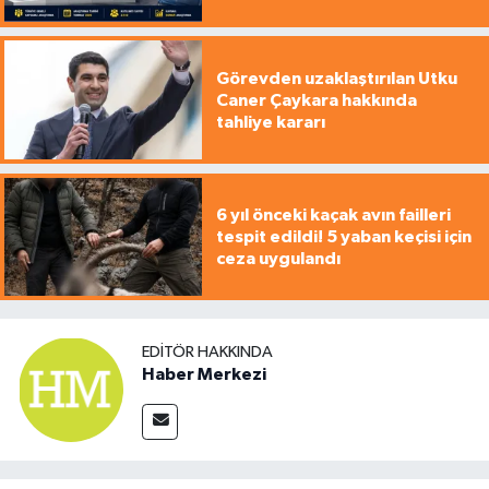
Görevden uzaklaştırılan Utku
Caner Çaykara hakkında
tahliye kararı
6 yıl önceki kaçak avın failleri
tespit edildi! 5 yaban keçisi için
ceza uygulandı
EDITÖR HAKKINDA
Haber Merkezi