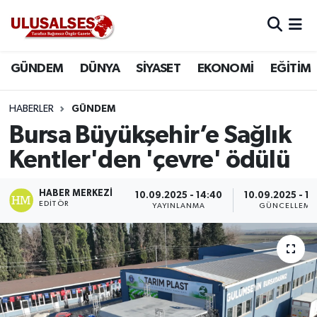
GÜNDEM
Hava Durumu
GÜNDEM
DÜNYA
SİYASET
EKONOMİ
EĞİTİM
DÜNYA
Trafik Durumu
HABERLER
GÜNDEM
SİYASET
Süper Lig Puan Durumu ve Fikstür
Bursa Büyükşehir’e Sağlık
Kentler'den 'çevre' ödülü
EKONOMİ
Tüm Manşetler
HABER MERKEZI
10.09.2025 - 14:40
10.09.2025 - 14
EĞİTİM
Son Dakika Haberleri
EDITÖR
YAYINLANMA
GÜNCELLEME
SAĞLIK
Haber Arşivi
MAGAZİN
SPOR