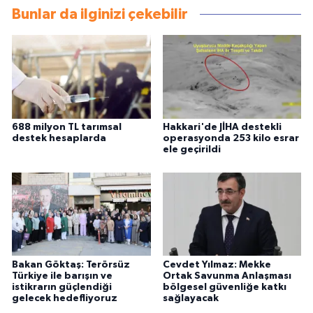
Bunlar da ilginizi çekebilir
688 milyon TL tarımsal
Hakkari'de JİHA destekli
destek hesaplarda
operasyonda 253 kilo esrar
ele geçirildi
Bakan Göktaş: Terörsüz
Cevdet Yılmaz: Mekke
Türkiye ile barışın ve
Ortak Savunma Anlaşması
istikrarın güçlendiği
bölgesel güvenliğe katkı
gelecek hedefliyoruz
sağlayacak