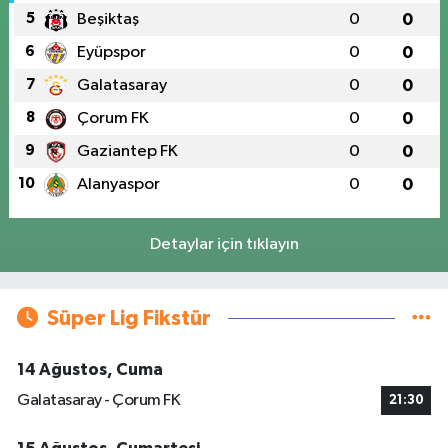
5
Beşiktaş
0
0
6
Eyüpspor
0
0
7
Galatasaray
0
0
8
Çorum FK
0
0
9
Gaziantep FK
0
0
10
Alanyaspor
0
0
Detaylar için tıklayın
Süper Lig Fikstür
14 Ağustos, Cuma
Galatasaray - Çorum FK
21:30