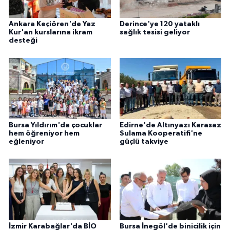
Ankara Keçiören'de Yaz
Derince'ye 120 yataklı
Kur'an kurslarına ikram
sağlık tesisi geliyor
desteği
Bursa Yıldırım'da çocuklar
Edirne'de Altınyazı Karasaz
hem öğreniyor hem
Sulama Kooperatifi'ne
eğleniyor
güçlü takviye
İzmir Karabağlar'da BİO
Bursa İnegöl'de binicilik için