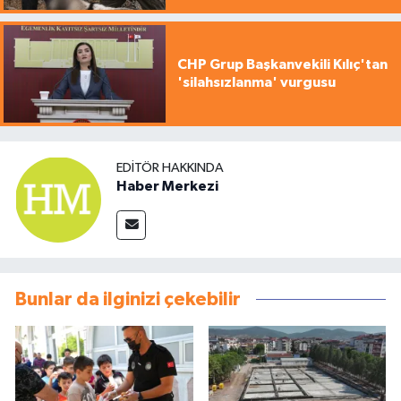
CHP Grup Başkanvekili Kılıç'tan
'silahsızlanma' vurgusu
EDITÖR HAKKINDA
Haber Merkezi
Bunlar da ilginizi çekebilir