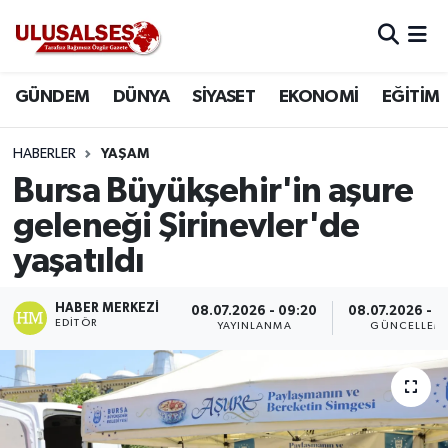
GÜNDEM
Hava Durumu
GÜNDEM
DÜNYA
SİYASET
EKONOMİ
EĞİTİM
DÜNYA
Trafik Durumu
HABERLER
YAŞAM
SİYASET
Süper Lig Puan Durumu ve Fikstür
Bursa Büyükşehir'in aşure
geleneği Şirinevler'de
EKONOMİ
Tüm Manşetler
yaşatıldı
EĞİTİM
Son Dakika Haberleri
HABER MERKEZI
08.07.2026 - 09:20
08.07.2026 - 0
EDITÖR
YAYINLANMA
GÜNCELLEM
SAĞLIK
Haber Arşivi
MAGAZİN
SPOR