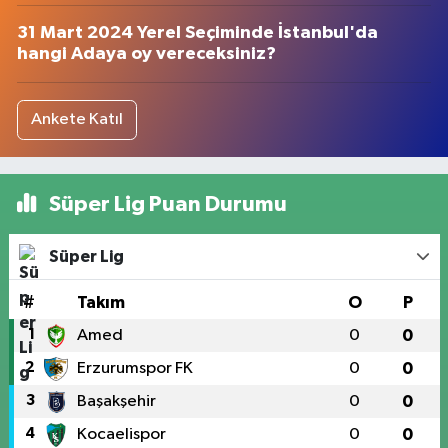
31 Mart 2024 Yerel Seçiminde İstanbul'da
hangi Adaya oy vereceksiniz?
Ankete Katıl
Süper Lig Puan Durumu
Süper Lig
#
Takım
O
P
1
Amed
0
0
2
Erzurumspor FK
0
0
3
Başakşehir
0
0
4
Kocaelispor
0
0