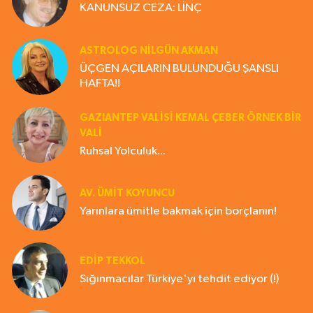
KANUNSUZ CEZA: LİNÇ
ASTROLOG NILGÜN AKMAN
ÜÇGEN AÇILARIN BULUNDUĞU ŞANSLI
HAFTA!!
GAZIANTEP VALISI KEMAL ÇEBER ÖRNEK BİR
VALİ
Ruhsal Yolculuk...
AV. ÜMIT KOYUNCU
Yarınlara ümitle bakmak için borçlanın!
EDIP TEKKOL
Sığınmacılar Türkiye'yi tehdit ediyor (!)