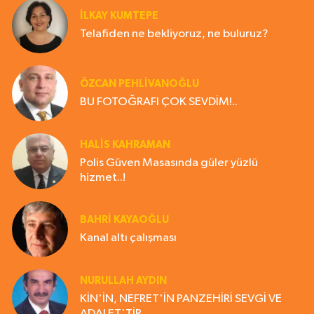
İLKAY KUMTEPE
Telafiden ne bekliyoruz, ne buluruz?
ÖZCAN PEHLİVANOĞLU
BU FOTOĞRAFI ÇOK SEVDİM!..
HALIS KAHRAMAN
Polis Güven Masasında güler yüzlü
hizmet..!
BAHRI KAYAOĞLU
Kanal altı çalışması
NURULLAH AYDIN
KİN'İN, NEFRET'İN PANZEHİRİ SEVGİ VE
ADALET'TİR