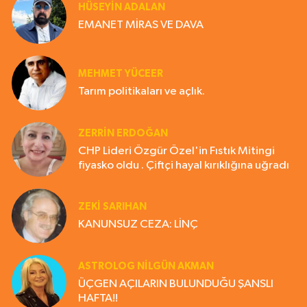
HÜSEYIN ADALAN
EMANET MİRAS VE DAVA
MEHMET YÜCEER
Tarım politikaları ve açlık.
ZERRIN ERDOĞAN
CHP Lideri Özgür Özel'in Fıstık Mitingi
fiyasko oldu . Çiftçi hayal kırıklığına uğradı
ZEKI SARIHAN
KANUNSUZ CEZA: LİNÇ
ASTROLOG NILGÜN AKMAN
ÜÇGEN AÇILARIN BULUNDUĞU ŞANSLI
HAFTA!!