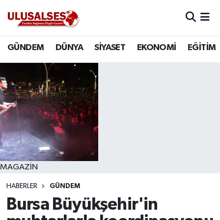
GÜNDEM
Hava Durumu
GÜNDEM
DÜNYA
SİYASET
EKONOMİ
EĞİTİM
DÜNYA
Trafik Durumu
SİYASET
Süper Lig Puan Durumu ve Fikstür
EKONOMİ
Tüm Manşetler
EĞİTİM
Son Dakika Haberleri
SAĞLIK
Haber Arşivi
MAGAZİN
HABERLER
GÜNDEM
MAGAZİN
Bursa Büyükşehir'in
SPOR