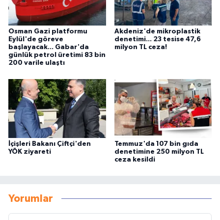
Osman Gazi platformu
Akdeniz'de mikroplastik
Eylül'de göreve
denetimi... 23 tesise 47,6
başlayacak... Gabar'da
milyon TL ceza!
günlük petrol üretimi 83 bin
200 varile ulaştı
İçişleri Bakanı Çiftçi'den
Temmuz'da 107 bin gıda
YÖK ziyareti
denetimine 250 milyon TL
ceza kesildi
Yorumlar