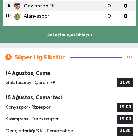
9
Gaziantep FK
0
0
10
Alanyaspor
0
0
Detaylar için tıklayın
Süper Lig Fikstür
14 Ağustos, Cuma
Galatasaray - Çorum FK
21:30
15 Ağustos, Cumartesi
Konyaspor - Rizespor
19:00
Kasımpaşa - Trabzonspor
19:00
Gençlerbirliği S.K. - Fenerbahçe
21:30