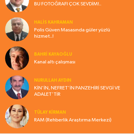
BU FOTOĞRAFI ÇOK SEVDİM!..
HALIS KAHRAMAN
Polis Güven Masasında güler yüzlü
hizmet..!
BAHRI KAYAOĞLU
Kanal altı çalışması
NURULLAH AYDIN
KİN'İN, NEFRET'İN PANZEHİRİ SEVGİ VE
ADALET'TİR
TÜLAY KİRMAN
RAM (Rehberlik Araştırma Merkezi)