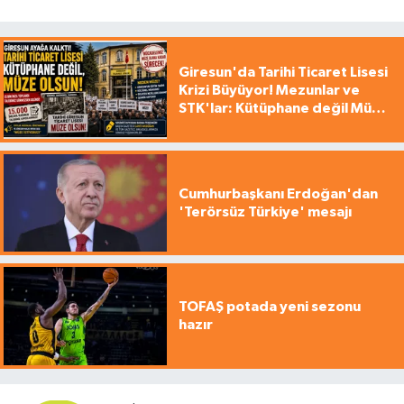
Giresun'da Tarihi Ticaret Lisesi
Krizi Büyüyor! Mezunlar ve
STK'lar: Kütüphane değil Müze
yapılsın!
Cumhurbaşkanı Erdoğan'dan
'Terörsüz Türkiye' mesajı
TOFAŞ potada yeni sezonu
hazır