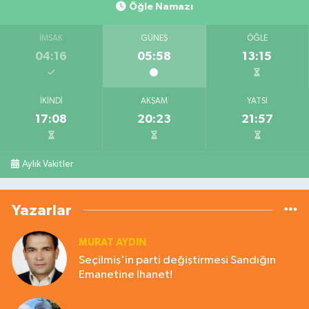
Öğle Namazı
İMSAK
GÜNEŞ
ÖĞLE
04:16
05:58
13:15
İKINDI
AKŞAM
YATSI
17:08
20:23
21:57
Aylık Vakitler
Yazarlar
MURAT AYDIN
Seçilmiş'in parti değiştirmesi Sandığın
Emanetine İhanet!