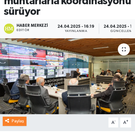
muhtarlarla koordinasyonu
sürüyor
HABER MERKEZI
24.04.2025 - 16:19
24.04.2025 - 16
EDITÖR
YAYINLANMA
GÜNCELLEME
Paylaş
-
+
A
A