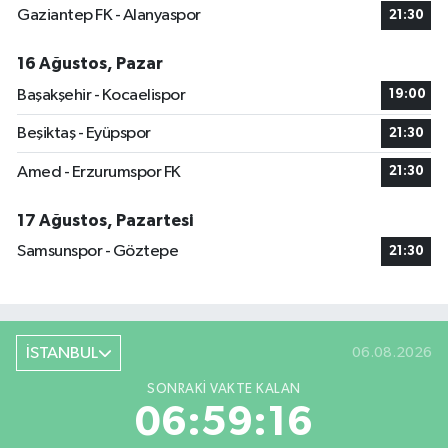
Gaziantep FK - Alanyaspor
21:30
16 Ağustos, Pazar
Başakşehir - Kocaelispor
19:00
Beşiktaş - Eyüpspor
21:30
Amed - Erzurumspor FK
21:30
17 Ağustos, Pazartesi
Samsunspor - Göztepe
21:30
İSTANBUL
06.08.2026
SONRAKI VAKTE KALAN
06:59:16