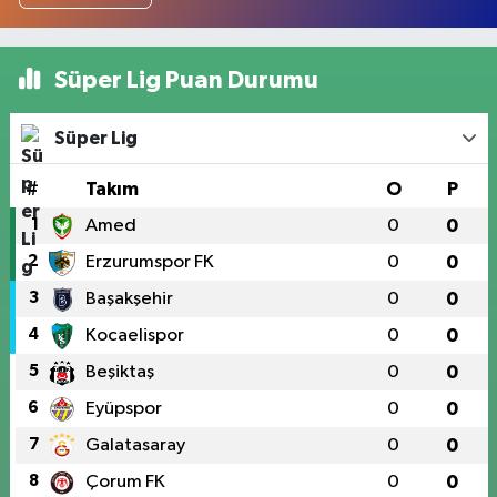
Süper Lig Puan Durumu
Süper Lig
#
Takım
O
P
1
Amed
0
0
2
Erzurumspor FK
0
0
3
Başakşehir
0
0
4
Kocaelispor
0
0
5
Beşiktaş
0
0
6
Eyüpspor
0
0
7
Galatasaray
0
0
8
Çorum FK
0
0