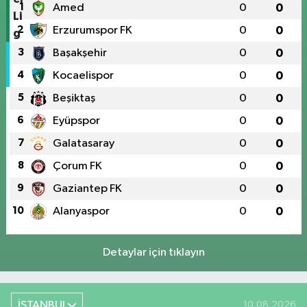
1
Amed
0
0
2
Erzurumspor FK
0
0
3
Başakşehir
0
0
4
Kocaelispor
0
0
5
Beşiktaş
0
0
6
Eyüpspor
0
0
7
Galatasaray
0
0
8
Çorum FK
0
0
9
Gaziantep FK
0
0
10
Alanyaspor
0
0
Detaylar için tıklayın
İSTANBUL
10.08.2026