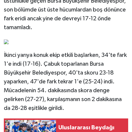
üstünlükle geçen Bursa Büyükşehir Belediyespor,
son bölümde üst üste hücumlardan boş dönünce
fark eridi ancak yine de devreyi 17-12 önde
tamamladı.
İkinci yarıya konuk ekip etkili başlarken, 34'te fark
1'e indi (17-16). Çabuk toparlanan Bursa
Büyükşehir Belediyespor, 40'ta skoru 23-18
yaparken, 47'de fark tekrar 1'e (25-24) indi.
Mücadelenin 54. dakikasında skora denge
gelirken (27-27), karşılaşmanın son 2 dakikasına
da 28-28 eşitlikle girildi.
Uluslararası Beydağı