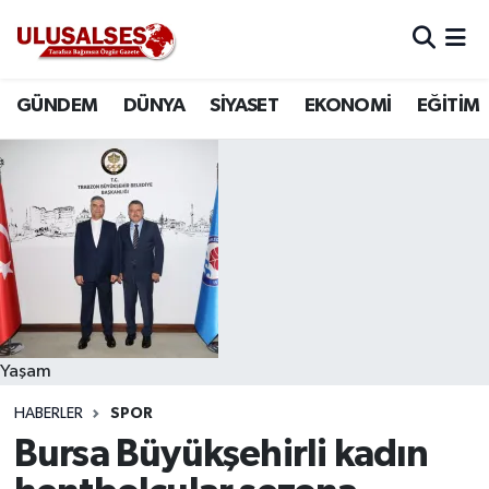
GÜNDEM
Hava Durumu
GÜNDEM
DÜNYA
SİYASET
EKONOMİ
EĞİTİM
DÜNYA
Trafik Durumu
SİYASET
Süper Lig Puan Durumu ve Fikstür
EKONOMİ
Tüm Manşetler
EĞİTİM
Son Dakika Haberleri
SAĞLIK
Haber Arşivi
Yaşam
HABERLER
SPOR
MAGAZİN
Bursa Büyükşehirli kadın
SPOR