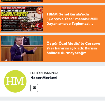
TBMM Genel Kurulu’nda
“Çerçeve Yasa” mesaisi: Milli
Dayanışma ve Toplumsal
Bütünleşme Teklifi gündemde
Özgür Özel Meclis’te Çerçeve
Yasa kararını açıkladı: Barışın
önünde durmayacağız
EDITÖR HAKKINDA
Haber Merkezi