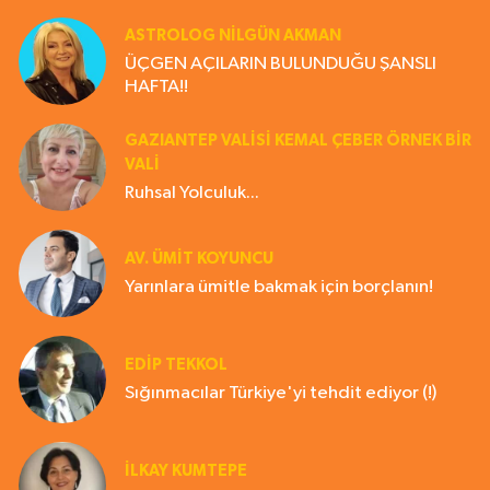
ASTROLOG NILGÜN AKMAN
ÜÇGEN AÇILARIN BULUNDUĞU ŞANSLI
HAFTA!!
GAZIANTEP VALISI KEMAL ÇEBER ÖRNEK BİR
VALİ
Ruhsal Yolculuk...
AV. ÜMIT KOYUNCU
Yarınlara ümitle bakmak için borçlanın!
EDIP TEKKOL
Sığınmacılar Türkiye'yi tehdit ediyor (!)
İLKAY KUMTEPE