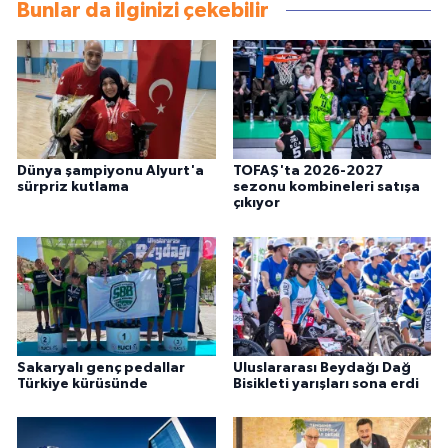
Bunlar da ilginizi çekebilir
Dünya şampiyonu Alyurt'a
TOFAŞ'ta 2026-2027
sürpriz kutlama
sezonu kombineleri satışa
çıkıyor
Sakaryalı genç pedallar
Uluslararası Beydağı Dağ
Türkiye kürüsünde
Bisikleti yarışları sona erdi