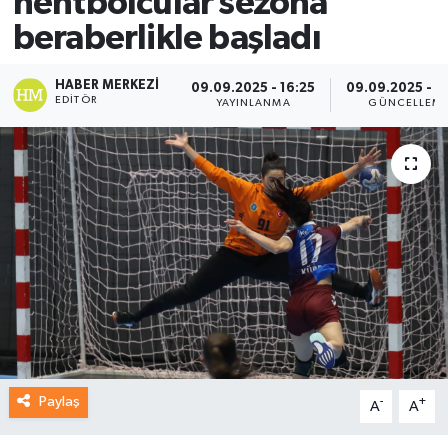
hentbolcular sezona
beraberlikle başladı
HABER MERKEZI
09.09.2025 - 16:25
09.09.2025 - 1
EDITÖR
YAYINLANMA
GÜNCELLEM
Paylaş
-
+
A
A