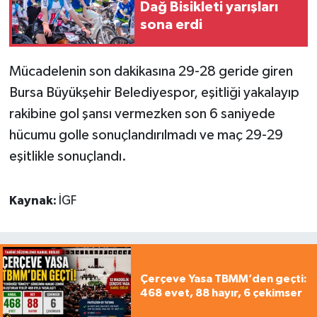
Dağ Bisikleti yarışları
sona erdi
Mücadelenin son dakikasına 29-28 geride giren
Bursa Büyükşehir Belediyespor, eşitliği yakalayıp
rakibine gol şansı vermezken son 6 saniyede
hücumu golle sonuçlandırılmadı ve maç 29-29
eşitlikle sonuçlandı.
Kaynak:
İGF
Çerçeve Yasa TBMM’den geçti:
468 evet, 88 hayır, 6 çekimser