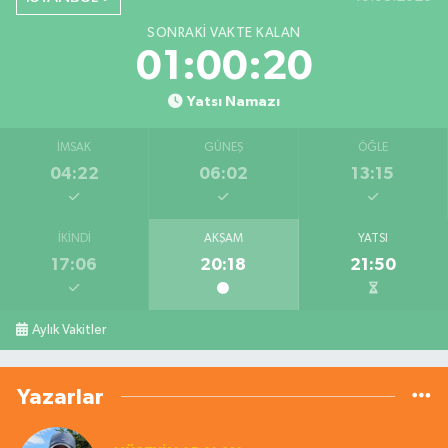
SONRAKI VAKTE KALAN
01:00:19
Yatsı Namazı
İMSAK
GÜNEŞ
ÖĞLE
04:22
06:02
13:15
İKINDI
AKŞAM
YATSI
17:06
20:18
21:50
Aylık Vakitler
Yazarlar