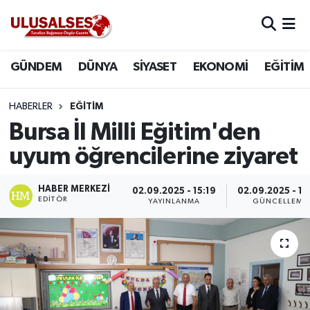
GÜNDEM
Hava Durumu
GÜNDEM
DÜNYA
SİYASET
EKONOMİ
EĞİTİM
DÜNYA
Trafik Durumu
HABERLER
EĞİTİM
SİYASET
Süper Lig Puan Durumu ve Fikstür
Bursa İl Milli Eğitim'den
uyum öğrencilerine ziyaret
EKONOMİ
Tüm Manşetler
HABER MERKEZI
02.09.2025 - 15:19
02.09.2025 - 16
EĞİTİM
Son Dakika Haberleri
EDITÖR
YAYINLANMA
GÜNCELLEME
SAĞLIK
Haber Arşivi
MAGAZİN
SPOR