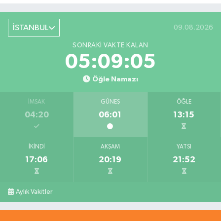
İSTANBUL
09.08.2026
SONRAKI VAKTE KALAN
05:09:05
Öğle Namazı
İMSAK
GÜNEŞ
ÖĞLE
04:20
06:01
13:15
İKINDI
AKŞAM
YATSI
17:06
20:19
21:52
Aylık Vakitler