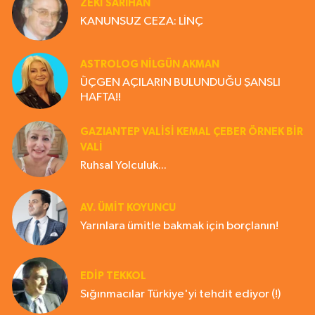
ZEKI SARIHAN
KANUNSUZ CEZA: LİNÇ
ASTROLOG NILGÜN AKMAN
ÜÇGEN AÇILARIN BULUNDUĞU ŞANSLI
HAFTA!!
GAZIANTEP VALISI KEMAL ÇEBER ÖRNEK BİR
VALİ
Ruhsal Yolculuk...
AV. ÜMIT KOYUNCU
Yarınlara ümitle bakmak için borçlanın!
EDIP TEKKOL
Sığınmacılar Türkiye'yi tehdit ediyor (!)