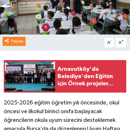
Paylaş
-
+
A
A
Arnavutköy'da
Belediye'den Eğitim
için Örnek projeler...
2025-2026 eğitim öğretim yılı öncesinde, okul
öncesi ve ilkokul birinci sınıfa başlayacak
öğrencilerin okula uyum sürecini desteklemek
amacıyla Bursa'da da düzenlenen Uyum Haftası