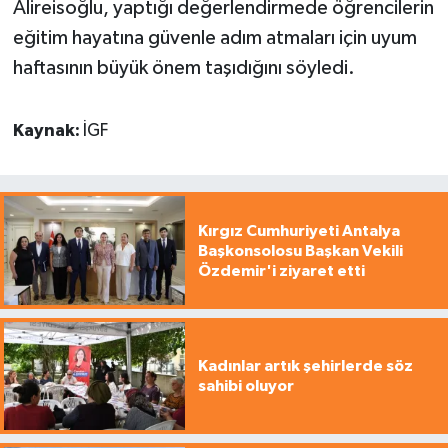
Alireisoğlu, yaptığı değerlendirmede öğrencilerin
eğitim hayatına güvenle adım atmaları için uyum
haftasının büyük önem taşıdığını söyledi.
Kaynak:
İGF
Kırgız Cumhuriyeti Antalya
Başkonsolosu Başkan Vekili
Özdemir'i ziyaret etti
Kadınlar artık şehirlerde söz
sahibi oluyor