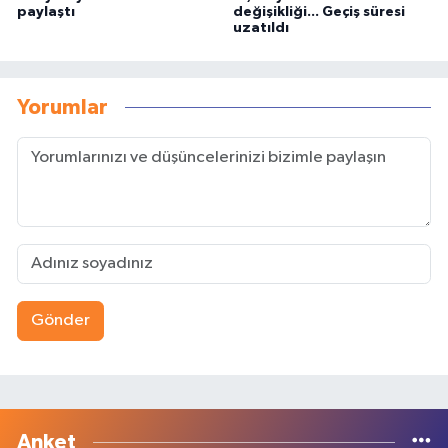
paylaştı
değişikliği... Geçiş süresi
uzatıldı
Yorumlar
Gönder
Anket