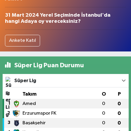
31 Mart 2024 Yerel Seçiminde İstanbul'da
hangi Adaya oy vereceksiniz?
Ankete Katıl
Süper Lig Puan Durumu
Süper Lig
#
Takım
O
P
1
Amed
0
0
2
Erzurumspor FK
0
0
3
Başakşehir
0
0