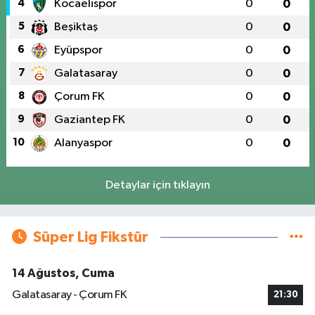
4
Kocaelispor
0
0
5
Beşiktaş
0
0
6
Eyüpspor
0
0
7
Galatasaray
0
0
8
Çorum FK
0
0
9
Gaziantep FK
0
0
10
Alanyaspor
0
0
Detaylar için tıklayın
Süper Lig Fikstür
14 Ağustos, Cuma
Galatasaray - Çorum FK
21:30