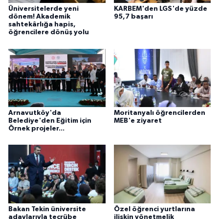
Üniversitelerde yeni
KARBEM'den LGS'de yüzde
dönem! Akademik
95,7 başarı
sahtekârlığa hapis,
öğrencilere dönüş yolu
Arnavutköy'da
Moritanyalı öğrencilerden
Belediye'den Eğitim için
MEB'e ziyaret
Örnek projeler...
Bakan Tekin üniversite
Özel öğrenci yurtlarına
adaylarıyla tecrübe
ilişkin yönetmelik