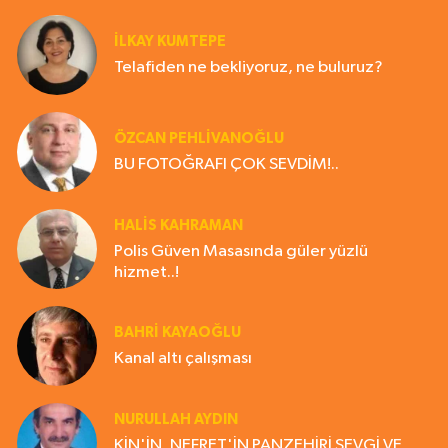
İLKAY KUMTEPE
Telafiden ne bekliyoruz, ne buluruz?
ÖZCAN PEHLİVANOĞLU
BU FOTOĞRAFI ÇOK SEVDİM!..
HALIS KAHRAMAN
Polis Güven Masasında güler yüzlü
hizmet..!
BAHRI KAYAOĞLU
Kanal altı çalışması
NURULLAH AYDIN
KİN'İN, NEFRET'İN PANZEHİRİ SEVGİ VE