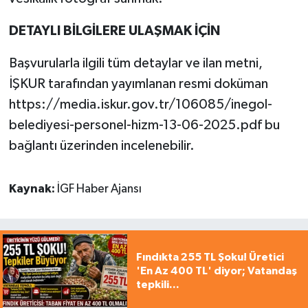
DETAYLI BİLGİLERE ULAŞMAK İÇİN
Başvurularla ilgili tüm detaylar ve ilan metni,
İŞKUR tarafından yayımlanan resmi doküman
https://media.iskur.gov.tr/106085/inegol-
belediyesi-personel-hizm-13-06-2025.pdf bu
bağlantı üzerinden incelenebilir.
Kaynak:
İGF Haber Ajansı
Fındıkta 255 TL Şoku! Üretici
'En Az 400 TL' diyor; Vatandaş
tepkili...