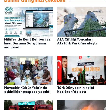
Bunlar da ilginizi çekebilir
Nilüfer'de Kent Rehberi ve
ATA Çiftliği Yoncaları
İmar Durumu Sorgulama
Atatürk Parkı'na ulaştı
yenilendi
Nevşehir Kültür Yolu'nda
Türk Dünyasının kalbi
etkinlikler peşpeşe yapıldı
Keçiören'de attı