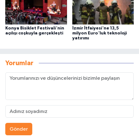
Konya Bisiklet Festivali'nin
İzmir İtfaiyesi'ne 13,5
açılışı coşkuyla gerçekleşti
milyon Euro'luk teknoloji
yatırımı
Yorumlar
Gönder