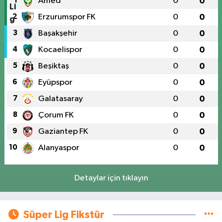
1
Amed
0
0
2
Erzurumspor FK
0
0
3
Başakşehir
0
0
4
Kocaelispor
0
0
5
Beşiktaş
0
0
6
Eyüpspor
0
0
7
Galatasaray
0
0
8
Çorum FK
0
0
9
Gaziantep FK
0
0
10
Alanyaspor
0
0
Detaylar için tıklayın
Süper Lig Fikstür