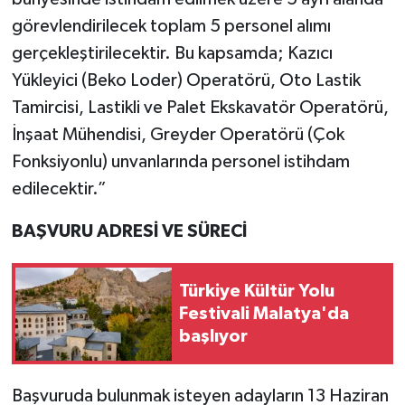
görevlendirilecek toplam 5 personel alımı
gerçekleştirilecektir. Bu kapsamda; Kazıcı
Yükleyici (Beko Loder) Operatörü, Oto Lastik
Tamircisi, Lastikli ve Palet Ekskavatör Operatörü,
İnşaat Mühendisi, Greyder Operatörü (Çok
Fonksiyonlu) unvanlarında personel istihdam
edilecektir.”
BAŞVURU ADRESİ VE SÜRECİ
Türkiye Kültür Yolu
Festivali Malatya'da
başlıyor
Başvuruda bulunmak isteyen adayların 13 Haziran