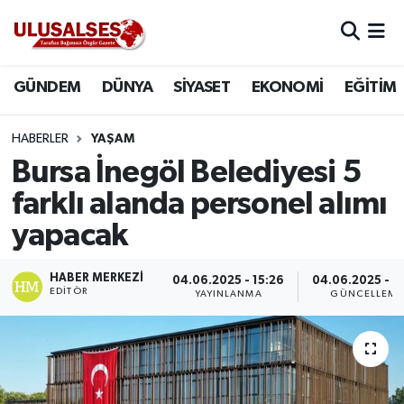
GÜNDEM
Hava Durumu
GÜNDEM
DÜNYA
SİYASET
EKONOMİ
EĞİTİM
DÜNYA
Trafik Durumu
HABERLER
YAŞAM
SİYASET
Süper Lig Puan Durumu ve Fikstür
Bursa İnegöl Belediyesi 5
farklı alanda personel alımı
EKONOMİ
Tüm Manşetler
yapacak
EĞİTİM
Son Dakika Haberleri
HABER MERKEZI
04.06.2025 - 15:26
04.06.2025 - 15
EDITÖR
YAYINLANMA
GÜNCELLEME
SAĞLIK
Haber Arşivi
MAGAZİN
SPOR