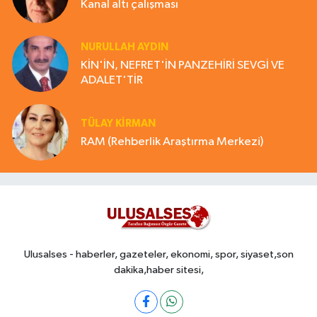
Kanal altı çalışması
NURULLAH AYDIN
KİN'İN, NEFRET'İN PANZEHİRİ SEVGİ VE
ADALET'TİR
TÜLAY KİRMAN
RAM (Rehberlik Araştırma Merkezi)
Ulusalses - haberler, gazeteler, ekonomi, spor, siyaset,son
dakika,haber sitesi,