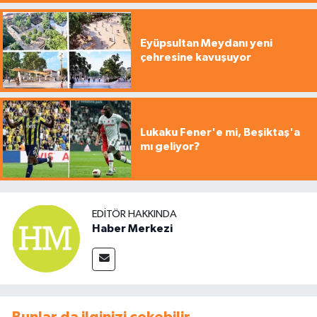
Eyüpsultan Meydanı yeni
çehresine kavuşuyor
Lukaku Fener'e mi, Beşiktaş'a
mı geliyor?
EDITÖR HAKKINDA
Haber Merkezi