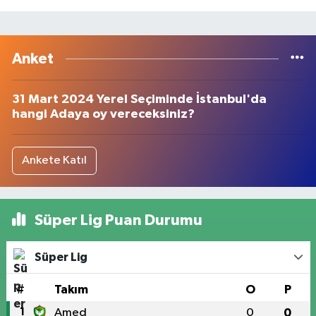
Anket
31 Mart 2024 Yerel Seçiminde İstanbul'da
hangi Adaya oy vereceksiniz?
Ankete Katıl
Süper Lig Puan Durumu
Süper Lig
#
Takım
O
P
1
Amed
0
0