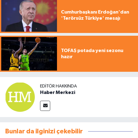
Cumhurbaşkanı Erdoğan'dan
'Terörsüz Türkiye' mesajı
TOFAŞ potada yeni sezonu
hazır
EDITÖR HAKKINDA
Haber Merkezi
Bunlar da ilginizi çekebilir