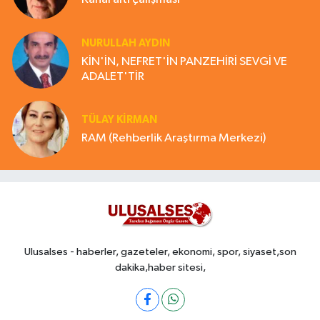
NURULLAH AYDIN
KİN'İN, NEFRET'İN PANZEHİRİ SEVGİ VE
ADALET'TİR
TÜLAY KİRMAN
RAM (Rehberlik Araştırma Merkezi)
Ulusalses - haberler, gazeteler, ekonomi, spor, siyaset,son
dakika,haber sitesi,