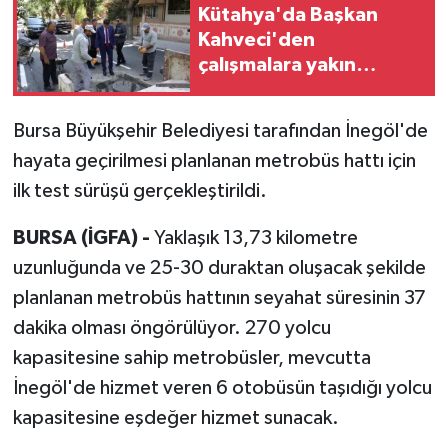
Kütahya'da Başkan
Kahveci'den
çalışmalara yakın
mercek
Bursa Büyükşehir Belediyesi tarafından İnegöl'de
hayata geçirilmesi planlanan metrobüs hattı için
ilk test sürüşü gerçekleştirildi.
BURSA (İGFA) -
Yaklaşık 13,73 kilometre
uzunluğunda ve 25-30 duraktan oluşacak şekilde
planlanan metrobüs hattının seyahat süresinin 37
dakika olması öngörülüyor. 270 yolcu
kapasitesine sahip metrobüsler, mevcutta
İnegöl'de hizmet veren 6 otobüsün taşıdığı yolcu
kapasitesine eşdeğer hizmet sunacak.