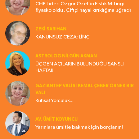
CHP Lideri Özgür Özel'in Fıstık Mitingi
fiyasko oldu . Çiftçi hayal kırıklığına uğradı
ZEKI SARIHAN
KANUNSUZ CEZA: LİNÇ
ASTROLOG NILGÜN AKMAN
ÜÇGEN AÇILARIN BULUNDUĞU ŞANSLI
HAFTA!!
GAZIANTEP VALISI KEMAL ÇEBER ÖRNEK BİR
VALİ
Ruhsal Yolculuk...
AV. ÜMIT KOYUNCU
Yarınlara ümitle bakmak için borçlanın!