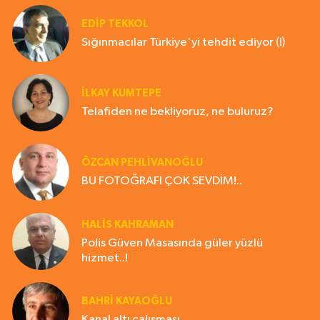
EDIP TEKKOL
Sığınmacılar Türkiye'yi tehdit ediyor (!)
İLKAY KUMTEPE
Telafiden ne bekliyoruz, ne buluruz?
ÖZCAN PEHLİVANOĞLU
BU FOTOĞRAFI ÇOK SEVDİM!..
HALIS KAHRAMAN
Polis Güven Masasında güler yüzlü
hizmet..!
BAHRI KAYAOĞLU
Kanal altı çalışması