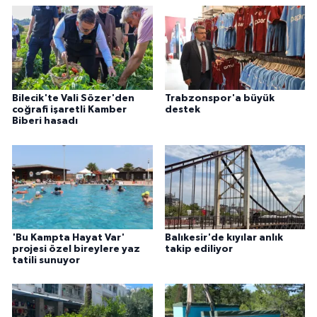
Bilecik'te Vali Sözer'den
Trabzonspor'a büyük
coğrafi işaretli Kamber
destek
Biberi hasadı
'Bu Kampta Hayat Var'
Balıkesir'de kıyılar anlık
projesi özel bireylere yaz
takip ediliyor
tatili sunuyor