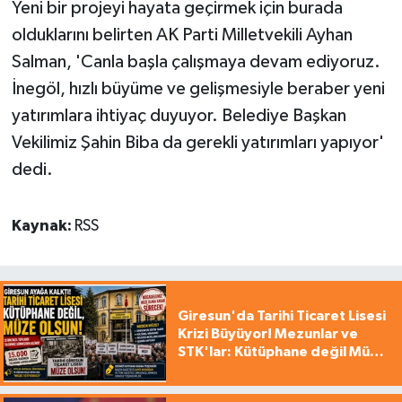
Yeni bir projeyi hayata geçirmek için burada
olduklarını belirten AK Parti Milletvekili Ayhan
Salman, 'Canla başla çalışmaya devam ediyoruz.
İnegöl, hızlı büyüme ve gelişmesiyle beraber yeni
yatırımlara ihtiyaç duyuyor. Belediye Başkan
Vekilimiz Şahin Biba da gerekli yatırımları yapıyor'
dedi.
Kaynak:
RSS
Giresun'da Tarihi Ticaret Lisesi
Krizi Büyüyor! Mezunlar ve
STK'lar: Kütüphane değil Müze
yapılsın!