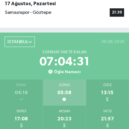
17 Ağustos, Pazartesi
Samsunspor - Göztepe
21:30
İSTANBUL
06.08.2026
SONRAKI VAKTE KALAN
07:04:30
Öğle Namazı
İMSAK
GÜNEŞ
ÖĞLE
04:16
05:58
13:15
İKINDI
AKŞAM
YATSI
17:08
20:23
21:57