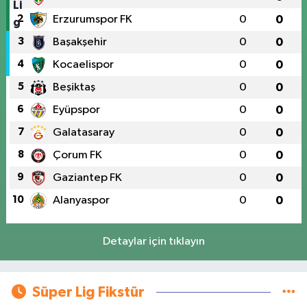
2
Erzurumspor FK
0
0
3
Başakşehir
0
0
4
Kocaelispor
0
0
5
Beşiktaş
0
0
6
Eyüpspor
0
0
7
Galatasaray
0
0
8
Çorum FK
0
0
9
Gaziantep FK
0
0
10
Alanyaspor
0
0
Detaylar için tıklayın
Süper Lig Fikstür