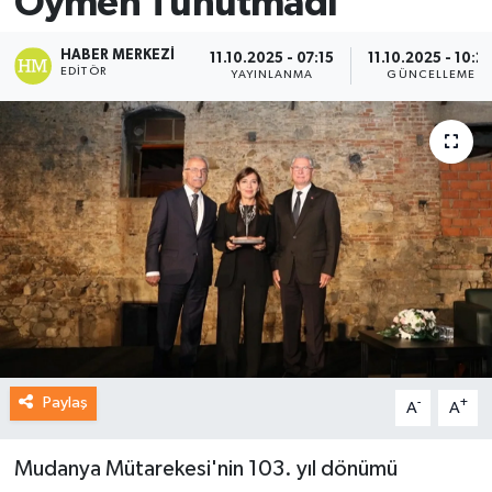
Öymen'i unutmadı
HABER MERKEZI
11.10.2025 - 07:15
11.10.2025 - 10:2
EDITÖR
YAYINLANMA
GÜNCELLEME
Paylaş
-
+
A
A
Mudanya Mütarekesi'nin 103. yıl dönümü