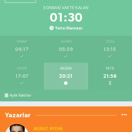
SONRAKI VAKTE KALAN
01:29
Yatsı Namazı
İMSAK
GÜNEŞ
ÖĞLE
04:17
05:59
13:15
İKINDI
AKŞAM
YATSI
17:07
20:21
21:56
Aylık Vakitler
Yazarlar
MURAT AYDIN