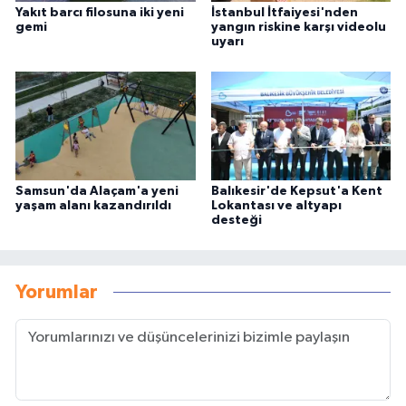
Yakıt barcı filosuna iki yeni
İstanbul İtfaiyesi'nden
gemi
yangın riskine karşı videolu
uyarı
Samsun'da Alaçam'a yeni
Balıkesir'de Kepsut'a Kent
yaşam alanı kazandırıldı
Lokantası ve altyapı
desteği
Yorumlar