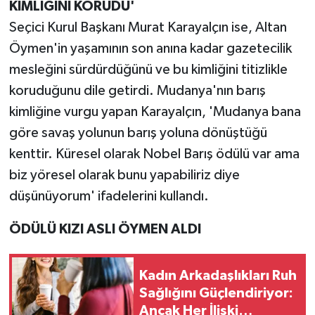
KİMLİĞİNİ KORUDU'
Seçici Kurul Başkanı Murat Karayalçın ise, Altan
Öymen'in yaşamının son anına kadar gazetecilik
mesleğini sürdürdüğünü ve bu kimliğini titizlikle
koruduğunu dile getirdi. Mudanya'nın barış
kimliğine vurgu yapan Karayalçın, 'Mudanya bana
göre savaş yolunun barış yoluna dönüştüğü
kenttir. Küresel olarak Nobel Barış ödülü var ama
biz yöresel olarak bunu yapabiliriz diye
düşünüyorum' ifadelerini kullandı.
ÖDÜLÜ KIZI ASLI ÖYMEN ALDI
Kadın Arkadaşlıkları Ruh
Sağlığını Güçlendiriyor:
Ancak Her İlişki