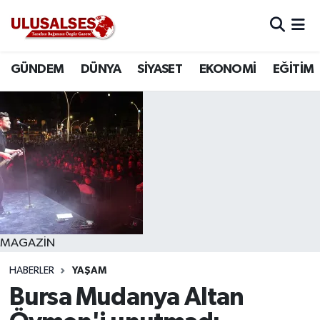
GÜNDEM
Hava Durumu
GÜNDEM
DÜNYA
SİYASET
EKONOMİ
EĞİTİM
DÜNYA
Trafik Durumu
SİYASET
Süper Lig Puan Durumu ve Fikstür
EKONOMİ
Tüm Manşetler
EĞİTİM
Son Dakika Haberleri
SAĞLIK
Haber Arşivi
MAGAZİN
HABERLER
YAŞAM
MAGAZİN
Bursa Mudanya Altan
SPOR