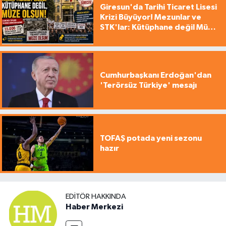
Giresun'da Tarihi Ticaret Lisesi
Krizi Büyüyor! Mezunlar ve
STK'lar: Kütüphane değil Müze
yapılsın!
Cumhurbaşkanı Erdoğan'dan
'Terörsüz Türkiye' mesajı
TOFAŞ potada yeni sezonu
hazır
EDITÖR HAKKINDA
Haber Merkezi