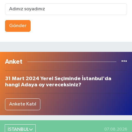
Gönder
Anket
31 Mart 2024 Yerel Seçiminde İstanbul'da
hangi Adaya oy vereceksiniz?
Ankete Katıl
İSTANBUL
07.08.2026