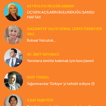
ASTROLOG NILGÜN AKMAN
ÜÇGEN AÇILARIN BULUNDUĞU ŞANSLI
HAFTA!!
GAZIANTEP VALISI KEMAL ÇEBER ÖRNEK BİR
VALİ
Ruhsal Yolculuk...
AV. ÜMIT KOYUNCU
Yarınlara ümitle bakmak için borçlanın!
EDIP TEKKOL
Sığınmacılar Türkiye'yi tehdit ediyor (!)
İLKAY KUMTEPE