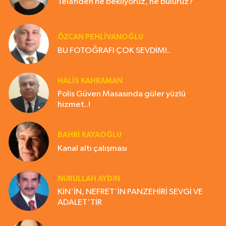
Telafiden ne bekliyoruz, ne buluruz?
ÖZCAN PEHLİVANOĞLU
BU FOTOĞRAFI ÇOK SEVDİM!..
HALIS KAHRAMAN
Polis Güven Masasında güler yüzlü
hizmet..!
BAHRI KAYAOĞLU
Kanal altı çalışması
NURULLAH AYDIN
KİN'İN, NEFRET'İN PANZEHİRİ SEVGİ VE
ADALET'TİR