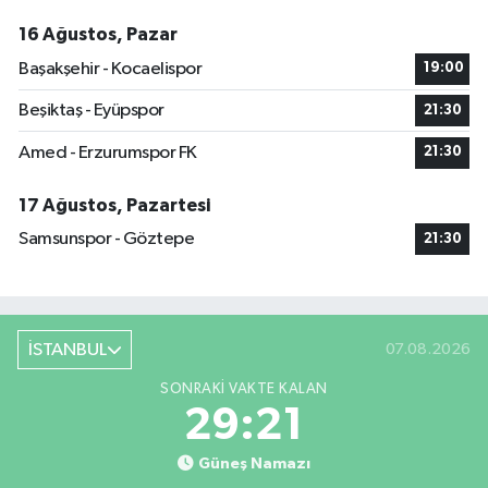
16 Ağustos, Pazar
Başakşehir - Kocaelispor
19:00
Beşiktaş - Eyüpspor
21:30
Amed - Erzurumspor FK
21:30
17 Ağustos, Pazartesi
Samsunspor - Göztepe
21:30
İSTANBUL
07.08.2026
SONRAKI VAKTE KALAN
29:21
Güneş Namazı