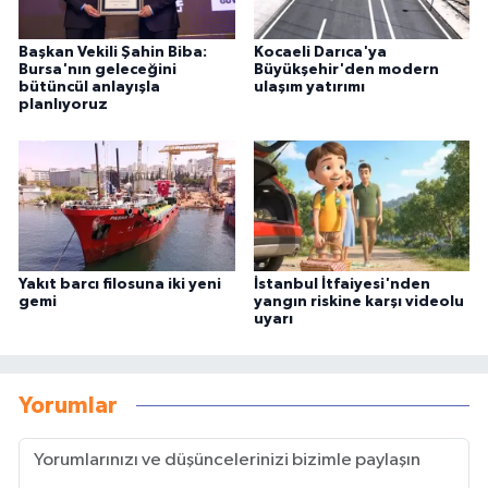
Başkan Vekili Şahin Biba:
Kocaeli Darıca'ya
Bursa'nın geleceğini
Büyükşehir'den modern
bütüncül anlayışla
ulaşım yatırımı
planlıyoruz
Yakıt barcı filosuna iki yeni
İstanbul İtfaiyesi'nden
gemi
yangın riskine karşı videolu
uyarı
Yorumlar