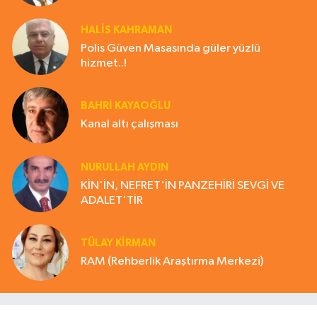
HALIS KAHRAMAN
Polis Güven Masasında güler yüzlü
hizmet..!
BAHRI KAYAOĞLU
Kanal altı çalışması
NURULLAH AYDIN
KİN'İN, NEFRET'İN PANZEHİRİ SEVGİ VE
ADALET'TİR
TÜLAY KİRMAN
RAM (Rehberlik Araştırma Merkezi)