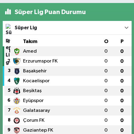
Süper Lig Puan Durumu
Süper Lig
#
Takım
O
P
1
Amed
0
0
2
Erzurumspor FK
0
0
3
Başakşehir
0
0
4
Kocaelispor
0
0
5
Beşiktaş
0
0
6
Eyüpspor
0
0
7
Galatasaray
0
0
8
Çorum FK
0
0
9
Gaziantep FK
0
0