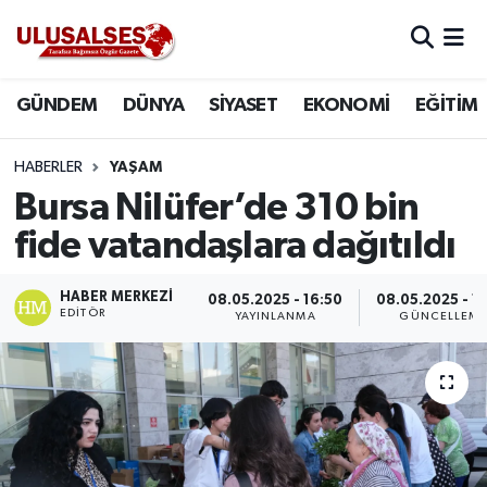
GÜNDEM
Hava Durumu
GÜNDEM
DÜNYA
SİYASET
EKONOMİ
EĞİTİM
DÜNYA
Trafik Durumu
HABERLER
YAŞAM
SİYASET
Süper Lig Puan Durumu ve Fikstür
Bursa Nilüfer’de 310 bin
fide vatandaşlara dağıtıldı
EKONOMİ
Tüm Manşetler
HABER MERKEZI
08.05.2025 - 16:50
08.05.2025 - 1
EĞİTİM
Son Dakika Haberleri
EDITÖR
YAYINLANMA
GÜNCELLEM
SAĞLIK
Haber Arşivi
MAGAZİN
SPOR