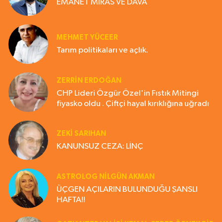
EMANET MİRAS VE DAVA
MEHMET YÜCEER
Tarım politikaları ve açlık.
ZERRIN ERDOĞAN
CHP Lideri Özgür Özel'in Fıstık Mitingi
fiyasko oldu . Çiftçi hayal kırıklığına uğradı
ZEKI SARIHAN
KANUNSUZ CEZA: LİNÇ
ASTROLOG NILGÜN AKMAN
ÜÇGEN AÇILARIN BULUNDUĞU ŞANSLI
HAFTA!!