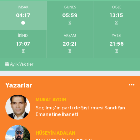
İMSAK
GÜNEŞ
ÖĞLE
04:17
05:59
13:15
İKINDI
AKŞAM
YATSI
17:07
20:21
21:56
Aylık Vakitler
Yazarlar
MURAT AYDIN
Seçilmiş'in parti değiştirmesi Sandığın
Emanetine İhanet!
HÜSEYIN ADALAN