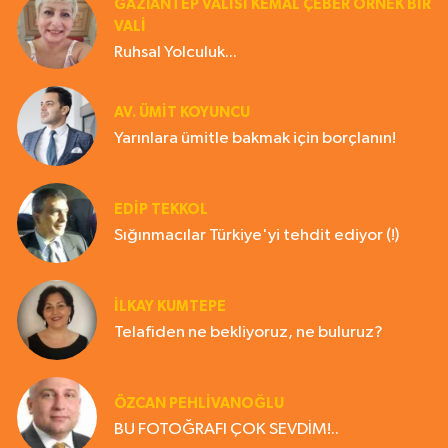
GAZIANTEP VALISI KEMAL ÇEBER ÖRNEK BİR
VALİ
Ruhsal Yolculuk...
AV. ÜMIT KOYUNCU
Yarınlara ümitle bakmak için borçlanın!
EDIP TEKKOL
Sığınmacılar Türkiye'yi tehdit ediyor (!)
İLKAY KUMTEPE
Telafiden ne bekliyoruz, ne buluruz?
ÖZCAN PEHLİVANOĞLU
BU FOTOĞRAFI ÇOK SEVDİM!..