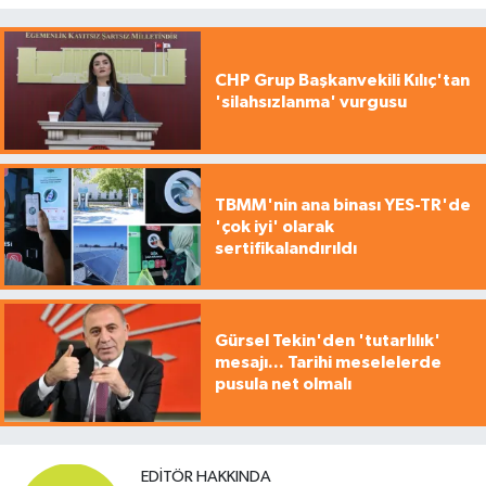
CHP Grup Başkanvekili Kılıç'tan
'silahsızlanma' vurgusu
TBMM'nin ana binası YES-TR'de
'çok iyi' olarak
sertifikalandırıldı
Gürsel Tekin'den 'tutarlılık'
mesajı... Tarihi meselelerde
pusula net olmalı
EDITÖR HAKKINDA