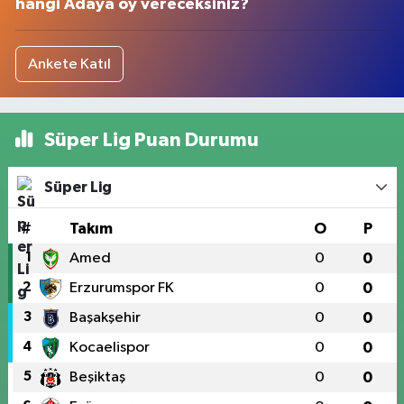
hangi Adaya oy vereceksiniz?
Ankete Katıl
Süper Lig Puan Durumu
Süper Lig
#
Takım
O
P
1
Amed
0
0
2
Erzurumspor FK
0
0
3
Başakşehir
0
0
4
Kocaelispor
0
0
5
Beşiktaş
0
0