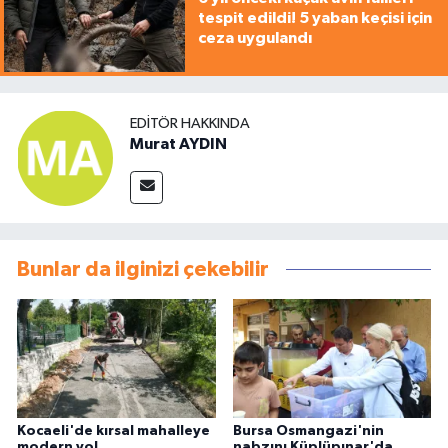
tespit edildi! 5 yaban keçisi için
ceza uygulandı
EDITÖR HAKKINDA
Murat AYDIN
Bunlar da ilginizi çekebilir
Kocaeli'de kırsal mahalleye
Bursa Osmangazi'nin
modern yol
nabzını Küplüpınar'da