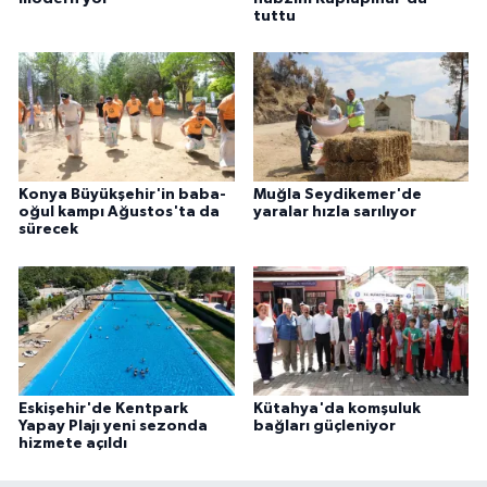
tuttu
Konya Büyükşehir'in baba-
Muğla Seydikemer'de
oğul kampı Ağustos'ta da
yaralar hızla sarılıyor
sürecek
Eskişehir'de Kentpark
Kütahya'da komşuluk
Yapay Plajı yeni sezonda
bağları güçleniyor
hizmete açıldı