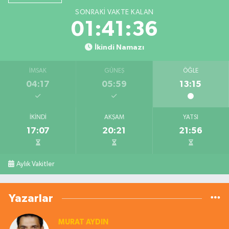
SONRAKI VAKTE KALAN
01:41:36
İkindi Namazı
İMSAK
GÜNEŞ
ÖĞLE
04:17
05:59
13:15
İKINDI
AKŞAM
YATSI
17:07
20:21
21:56
Aylık Vakitler
Yazarlar
MURAT AYDIN