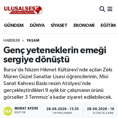
GÜNDEM
Hava Durumu
GÜNDEM
DÜNYA
SİYASET
EKONOMİ
EĞİTİM
DÜNYA
Trafik Durumu
HABERLER
YAŞAM
SİYASET
Süper Lig Puan Durumu ve Fikstür
Genç yeteneklerin emeği
sergiye dönüştü
EKONOMİ
Tüm Manşetler
Bursa'da Nâzım Hikmet Kültürevi'nde açılan Zeki
EĞİTİM
Son Dakika Haberleri
Müren Güzel Sanatlar Lisesi öğrencilerinin, Misi
Sanat Kahvesi Baskı resim Atölyesi'nde
SAĞLIK
Haber Arşivi
gerçekleştirdikleri 9 aylık bir çalışmanın ürünü
görseller 3 Temmuz'a kadar ziyaret edilebilecek.
MAGAZİN
MURAT AYDIN
28.06.2026 - 13:35
28.06.2026 - 16:
EDITÖR
SPOR
YAYINLANMA
GÜNCELLEME