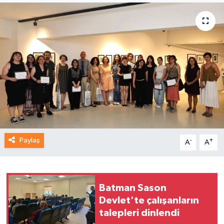
Paylaş
-
+
A
A
Batman Sason
Devlet'te çalışanların
talepleri dinlendi