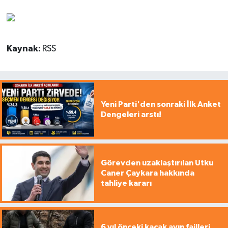
Kaynak:
RSS
Yeni Parti'den sonraki İlk Anket
Dengeleri arstı!
Görevden uzaklaştırılan Utku
Caner Çaykara hakkında
tahliye kararı
6 yıl önceki kaçak avın failleri