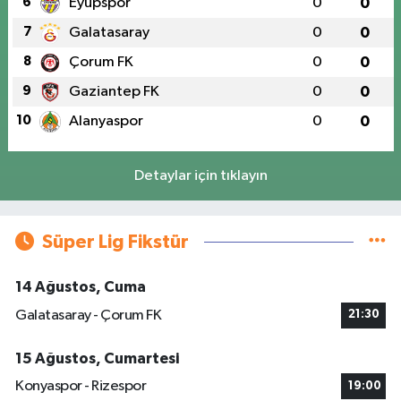
6
Eyüpspor
0
0
7
Galatasaray
0
0
8
Çorum FK
0
0
9
Gaziantep FK
0
0
10
Alanyaspor
0
0
Detaylar için tıklayın
Süper Lig Fikstür
14 Ağustos, Cuma
Galatasaray - Çorum FK
21:30
15 Ağustos, Cumartesi
Konyaspor - Rizespor
19:00