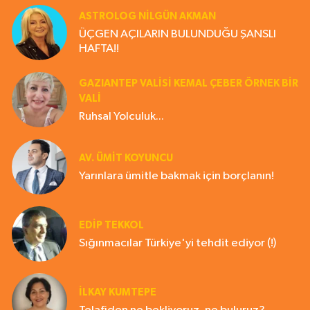
ASTROLOG NILGÜN AKMAN
ÜÇGEN AÇILARIN BULUNDUĞU ŞANSLI
HAFTA!!
GAZIANTEP VALISI KEMAL ÇEBER ÖRNEK BİR
VALİ
Ruhsal Yolculuk...
AV. ÜMIT KOYUNCU
Yarınlara ümitle bakmak için borçlanın!
EDIP TEKKOL
Sığınmacılar Türkiye'yi tehdit ediyor (!)
İLKAY KUMTEPE