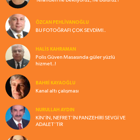
Telafiden ne bekliyoruz, ne buluruz?
ÖZCAN PEHLİVANOĞLU
BU FOTOĞRAFI ÇOK SEVDİM!..
HALIS KAHRAMAN
Polis Güven Masasında güler yüzlü
hizmet..!
BAHRI KAYAOĞLU
Kanal altı çalışması
NURULLAH AYDIN
KİN'İN, NEFRET'İN PANZEHİRİ SEVGİ VE
ADALET'TİR