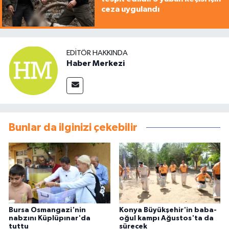
ceza uygulandı
EDITÖR HAKKINDA
Haber Merkezi
Bunlar da ilginizi çekebilir
Bursa Osmangazi'nin
Konya Büyükşehir'in baba-
nabzını Küplüpınar'da
oğul kampı Ağustos'ta da
tuttu
sürecek