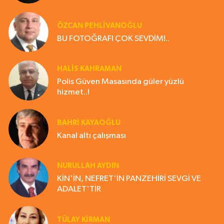
ÖZCAN PEHLİVANOĞLU
BU FOTOĞRAFI ÇOK SEVDİM!..
HALIS KAHRAMAN
Polis Güven Masasında güler yüzlü
hizmet..!
BAHRI KAYAOĞLU
Kanal altı çalışması
NURULLAH AYDIN
KİN'İN, NEFRET'İN PANZEHİRİ SEVGİ VE
ADALET'TİR
TÜLAY KİRMAN