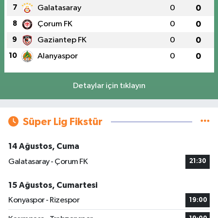
7
Galatasaray
0
0
8
Çorum FK
0
0
9
Gaziantep FK
0
0
10
Alanyaspor
0
0
Detaylar için tıklayın
Süper Lig Fikstür
14 Ağustos, Cuma
Galatasaray - Çorum FK
21:30
15 Ağustos, Cumartesi
Konyaspor - Rizespor
19:00