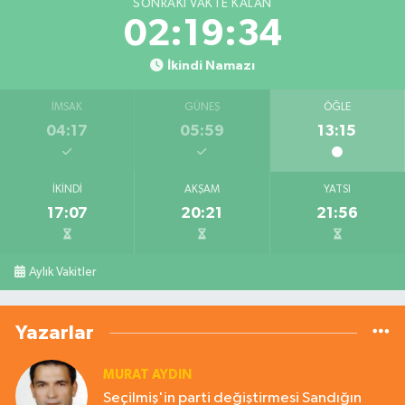
SONRAKI VAKTE KALAN
02:19:33
İkindi Namazı
İMSAK
GÜNEŞ
ÖĞLE
04:17
05:59
13:15
İKINDI
AKŞAM
YATSI
17:07
20:21
21:56
Aylık Vakitler
Yazarlar
MURAT AYDIN
Seçilmiş'in parti değiştirmesi Sandığın