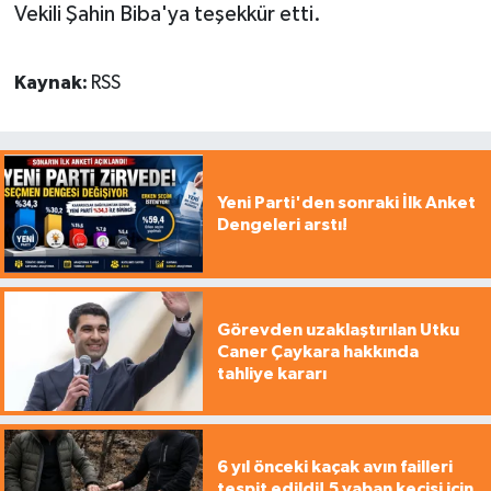
Vekili Şahin Biba'ya teşekkür etti.
Kaynak:
RSS
Yeni Parti'den sonraki İlk Anket
Dengeleri arstı!
Görevden uzaklaştırılan Utku
Caner Çaykara hakkında
tahliye kararı
6 yıl önceki kaçak avın failleri
tespit edildi! 5 yaban keçisi için