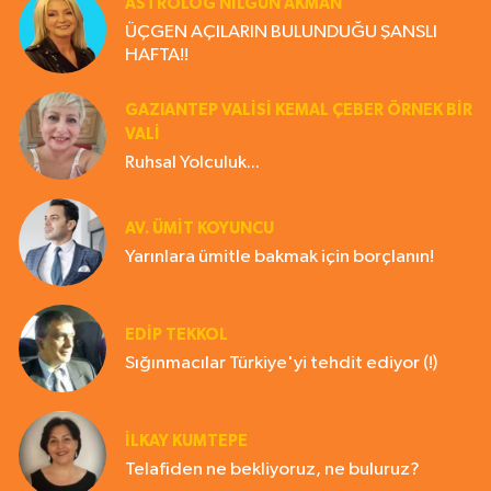
ASTROLOG NILGÜN AKMAN
ÜÇGEN AÇILARIN BULUNDUĞU ŞANSLI
HAFTA!!
GAZIANTEP VALISI KEMAL ÇEBER ÖRNEK BİR
VALİ
Ruhsal Yolculuk...
AV. ÜMIT KOYUNCU
Yarınlara ümitle bakmak için borçlanın!
EDIP TEKKOL
Sığınmacılar Türkiye'yi tehdit ediyor (!)
İLKAY KUMTEPE
Telafiden ne bekliyoruz, ne buluruz?