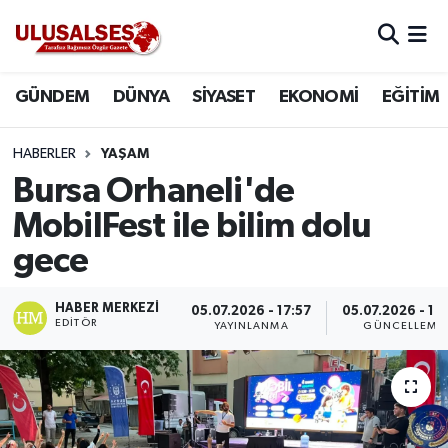
GÜNDEM
Hava Durumu
GÜNDEM
DÜNYA
SİYASET
EKONOMİ
EĞİTİM
DÜNYA
Trafik Durumu
HABERLER
YAŞAM
SİYASET
Süper Lig Puan Durumu ve Fikstür
Bursa Orhaneli'de
MobilFest ile bilim dolu
EKONOMİ
Tüm Manşetler
gece
EĞİTİM
Son Dakika Haberleri
HABER MERKEZI
05.07.2026 - 17:57
05.07.2026 - 18
EDITÖR
YAYINLANMA
GÜNCELLEME
SAĞLIK
Haber Arşivi
MAGAZİN
SPOR