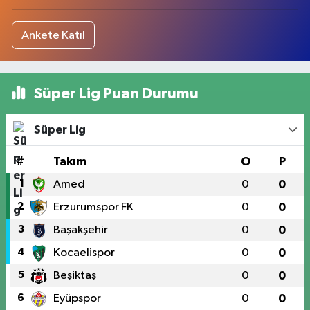
Ankete Katıl
Süper Lig Puan Durumu
Süper Lig
#
Takım
O
P
1
Amed
0
0
2
Erzurumspor FK
0
0
3
Başakşehir
0
0
4
Kocaelispor
0
0
5
Beşiktaş
0
0
6
Eyüpspor
0
0