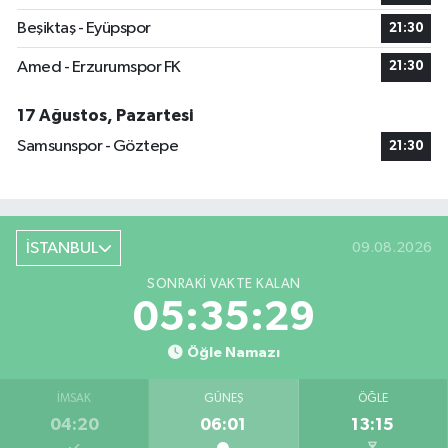
Beşiktaş - Eyüpspor
21:30
Amed - Erzurumspor FK
21:30
17 Ağustos, Pazartesi
Samsunspor - Göztepe
21:30
İSTANBUL
09.08.2026
SONRAKI VAKTE KALAN
05:35:28
Öğle Namazı
İMSAK
GÜNEŞ
ÖĞLE
04:20
06:01
13:15