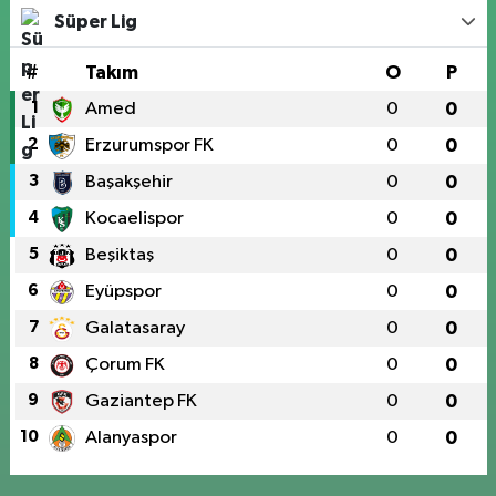
Süper Lig
#
Takım
O
P
1
Amed
0
0
2
Erzurumspor FK
0
0
3
Başakşehir
0
0
4
Kocaelispor
0
0
5
Beşiktaş
0
0
6
Eyüpspor
0
0
7
Galatasaray
0
0
8
Çorum FK
0
0
9
Gaziantep FK
0
0
10
Alanyaspor
0
0