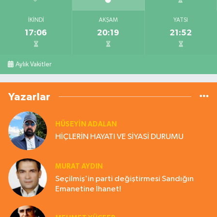
İKINDI
AKŞAM
YATSI
17:06
20:19
21:52
Aylık Vakitler
Yazarlar
HÜSEYIN ADALAN
HİÇLERİN HAYATI VE SİYASİ DURUMU
MURAT AYDIN
Seçilmiş'in parti değiştirmesi Sandığın
Emanetine İhanet!