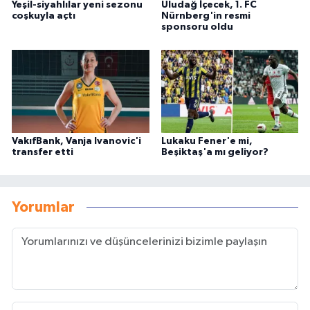
Yeşil-siyahlılar yeni sezonu
Uludağ İçecek, 1. FC
coşkuyla açtı
Nürnberg'in resmi
sponsoru oldu
VakıfBank, Vanja Ivanovic'i
Lukaku Fener'e mi,
transfer etti
Beşiktaş'a mı geliyor?
Yorumlar