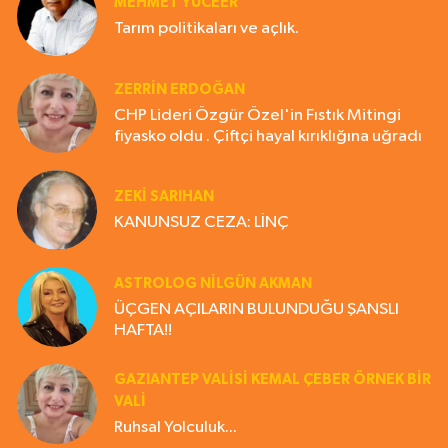
MEHMET YÜCEER
Tarım politikaları ve açlık.
ZERRIN ERDOĞAN
CHP Lideri Özgür Özel'in Fıstık Mitingi
fiyasko oldu . Çiftçi hayal kırıklığına uğradı
ZEKI SARIHAN
KANUNSUZ CEZA: LİNÇ
ASTROLOG NILGÜN AKMAN
ÜÇGEN AÇILARIN BULUNDUĞU ŞANSLI
HAFTA!!
GAZIANTEP VALISI KEMAL ÇEBER ÖRNEK BİR
VALİ
Ruhsal Yolculuk...