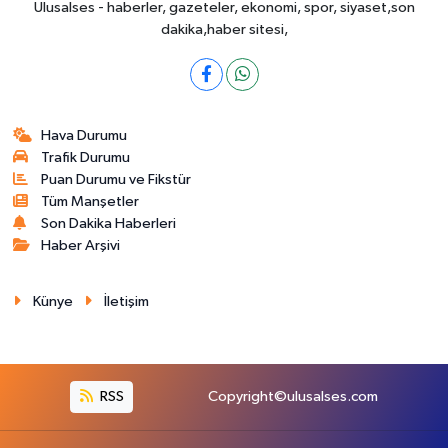
Ulusalses - haberler, gazeteler, ekonomi, spor, siyaset,son
dakika,haber sitesi,
Hava Durumu
Trafik Durumu
Puan Durumu ve Fikstür
Tüm Manşetler
Son Dakika Haberleri
Haber Arşivi
Künye
İletişim
RSS
Copyright©ulusalses.com