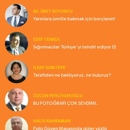
AV. ÜMIT KOYUNCU
Yarınlara ümitle bakmak için borçlanın!
EDIP TEKKOL
Sığınmacılar Türkiye'yi tehdit ediyor (!)
İLKAY KUMTEPE
Telafiden ne bekliyoruz, ne buluruz?
ÖZCAN PEHLİVANOĞLU
BU FOTOĞRAFI ÇOK SEVDİM!..
HALIS KAHRAMAN
Polis Güven Masasında güler yüzlü