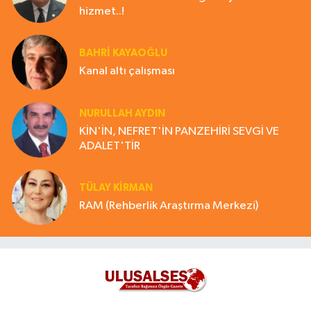
hizmet..!
BAHRI KAYAOĞLU
Kanal altı çalışması
NURULLAH AYDIN
KİN'İN, NEFRET'İN PANZEHİRİ SEVGİ VE
ADALET'TİR
TÜLAY KİRMAN
RAM (Rehberlik Araştırma Merkezi)