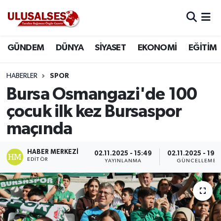
GÜNDEM
Hava Durumu
GÜNDEM
DÜNYA
SİYASET
EKONOMİ
EĞİTİM
DÜNYA
Trafik Durumu
HABERLER
SPOR
SİYASET
Süper Lig Puan Durumu ve Fikstür
Bursa Osmangazi'de 100
çocuk ilk kez Bursaspor
EKONOMİ
Tüm Manşetler
maçında
EĞİTİM
Son Dakika Haberleri
HABER MERKEZI
02.11.2025 - 15:49
02.11.2025 - 19:
EDITÖR
YAYINLANMA
GÜNCELLEME
SAĞLIK
Haber Arşivi
MAGAZİN
SPOR