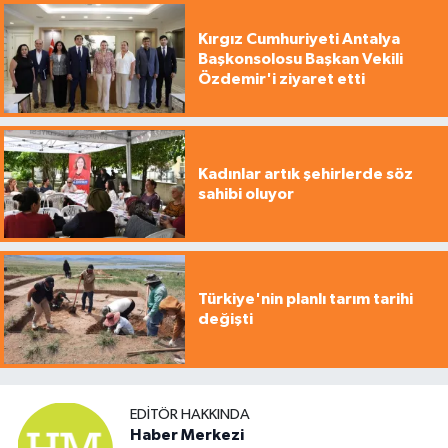
Kırgız Cumhuriyeti Antalya
Başkonsolosu Başkan Vekili
Özdemir'i ziyaret etti
Kadınlar artık şehirlerde söz
sahibi oluyor
Türkiye'nin planlı tarım tarihi
değişti
EDITÖR HAKKINDA
Haber Merkezi