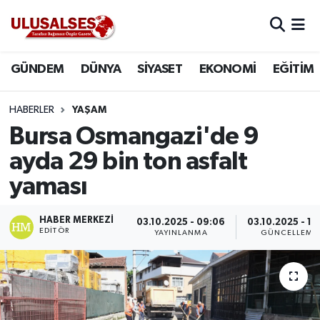
GÜNDEM
Hava Durumu
GÜNDEM
DÜNYA
SİYASET
EKONOMİ
EĞİTİM
DÜNYA
Trafik Durumu
HABERLER
YAŞAM
SİYASET
Süper Lig Puan Durumu ve Fikstür
Bursa Osmangazi'de 9
ayda 29 bin ton asfalt
EKONOMİ
Tüm Manşetler
yaması
EĞİTİM
Son Dakika Haberleri
HABER MERKEZI
03.10.2025 - 09:06
03.10.2025 - 15
EDITÖR
YAYINLANMA
GÜNCELLEME
SAĞLIK
Haber Arşivi
MAGAZİN
SPOR