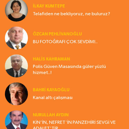
İLKAY KUMTEPE
Telafiden ne bekliyoruz, ne buluruz?
ÖZCAN PEHLİVANOĞLU
BU FOTOĞRAFI ÇOK SEVDİM!..
HALIS KAHRAMAN
Polis Güven Masasında güler yüzlü
hizmet..!
BAHRI KAYAOĞLU
Kanal altı çalışması
NURULLAH AYDIN
KİN'İN, NEFRET'İN PANZEHİRİ SEVGİ VE
ADALET'TİR