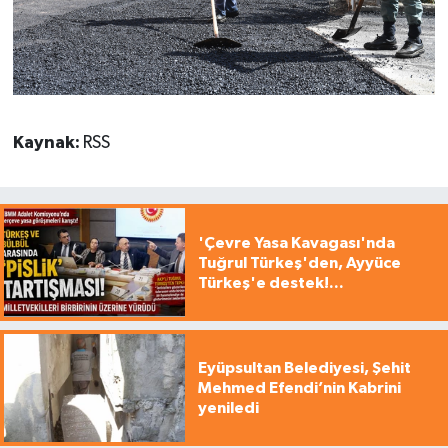
Kaynak:
RSS
'Çevre Yasa Kavagası'nda
Tuğrul Türkeş'den, Ayyüce
Türkeş'e destek!...
Eyüpsultan Belediyesi, Şehit
Mehmed Efendi’nin Kabrini
yeniledi