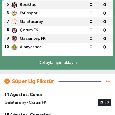
5
Beşiktaş
0
0
6
Eyüpspor
0
0
7
Galatasaray
0
0
8
Çorum FK
0
0
9
Gaziantep FK
0
0
10
Alanyaspor
0
0
Detaylar için tıklayın
Süper Lig Fikstür
14 Ağustos, Cuma
Galatasaray - Çorum FK
21:30
15 Ağustos, Cumartesi