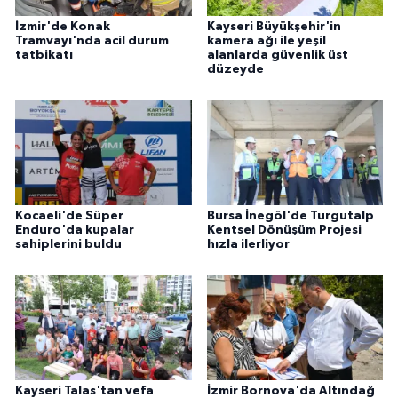
İzmir'de Konak
Kayseri Büyükşehir'in
Tramvayı'nda acil durum
kamera ağı ile yeşil
tatbikatı
alanlarda güvenlik üst
düzeyde
Kocaeli'de Süper
Bursa İnegöl'de Turgutalp
Enduro'da kupalar
Kentsel Dönüşüm Projesi
sahiplerini buldu
hızla ilerliyor
Kayseri Talas'tan vefa
İzmir Bornova'da Altındağ