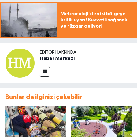
Meteoroloji'den iki bölgeye
kritik uyarı! Kuvvetli sağanak
ve rüzgar geliyor!
EDITÖR HAKKINDA
Haber Merkezi
Bunlar da ilginizi çekebilir