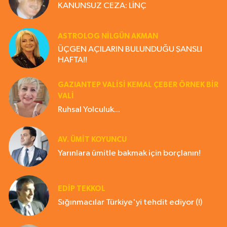
KANUNSUZ CEZA: LİNÇ
ASTROLOG NILGÜN AKMAN
ÜÇGEN AÇILARIN BULUNDUĞU ŞANSLI
HAFTA!!
GAZIANTEP VALISI KEMAL ÇEBER ÖRNEK BİR
VALİ
Ruhsal Yolculuk...
AV. ÜMIT KOYUNCU
Yarınlara ümitle bakmak için borçlanın!
EDIP TEKKOL
Sığınmacılar Türkiye'yi tehdit ediyor (!)