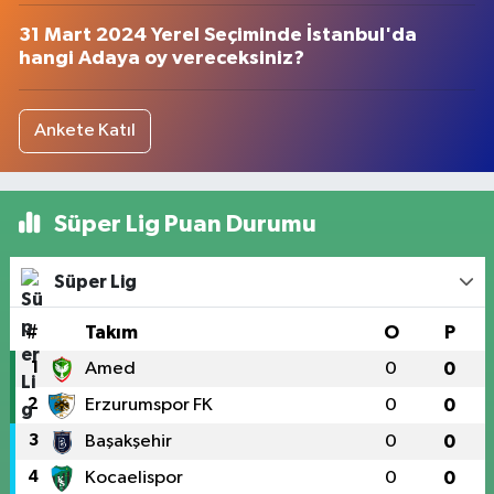
31 Mart 2024 Yerel Seçiminde İstanbul'da
hangi Adaya oy vereceksiniz?
Ankete Katıl
Süper Lig Puan Durumu
Süper Lig
#
Takım
O
P
1
Amed
0
0
2
Erzurumspor FK
0
0
3
Başakşehir
0
0
4
Kocaelispor
0
0