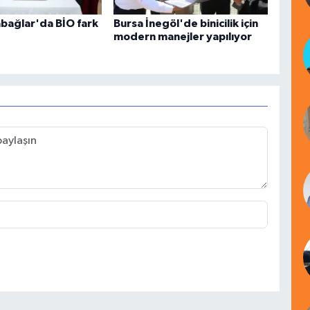
abağlar'da BİO fark
Bursa İnegöl'de binicilik için
modern manejler yapılıyor