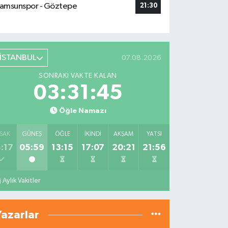
amsunspor - Göztepe
21:30
İSTANBUL
07.08.2026
SONRAKI VAKTE KALAN
03:31:44
Öğle Namazı
SAK
GÜNEŞ
ÖĞLE
İKINDI
AKŞAM
YATSI
:17
05:59
13:15
17:07
20:21
21:56
Aylık Vakitler
Yazarlar