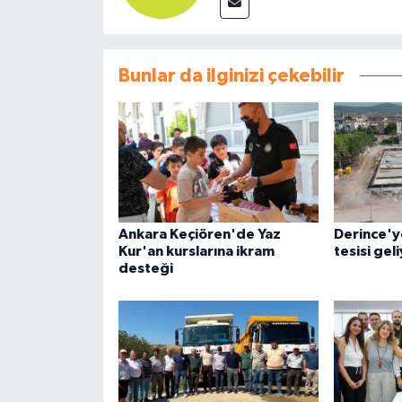
Bunlar da ilginizi çekebilir
Ankara Keçiören'de Yaz
Derince'ye
Kur'an kurslarına ikram
tesisi gel
desteği