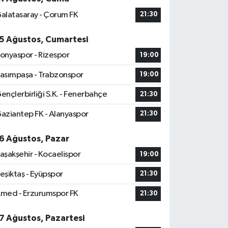
alatasaray - Çorum FK
21:30
5 Ağustos, Cumartesi
onyaspor - Rizespor
19:00
asımpaşa - Trabzonspor
19:00
ençlerbirliği S.K. - Fenerbahçe
21:30
aziantep FK - Alanyaspor
21:30
6 Ağustos, Pazar
aşakşehir - Kocaelispor
19:00
eşiktaş - Eyüpspor
21:30
med - Erzurumspor FK
21:30
7 Ağustos, Pazartesi