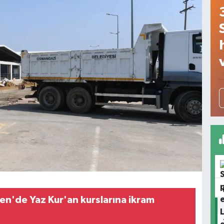
en'de Yaz Kur'an kurslarına ikram