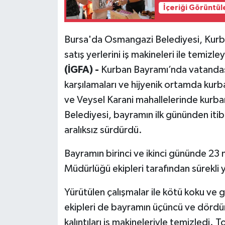
İçeriği Görüntül
Bursa'da Osmangazi Belediyesi, Kurba
satış yerlerini iş makineleri ile temiz
(İGFA) -
Kurban Bayramı’nda vatandaşla
karşılamaları ve hijyenik ortamda kurb
ve Veysel Karani mahallelerinde kurba
Belediyesi, bayramın ilk gününden itib
aralıksız sürdürdü.
Bayramın birinci ve ikinci gününde 23 n
Müdürlüğü ekipleri tarafından sürekli 
Yürütülen çalışmalar ile kötü koku ve 
ekipleri de bayramın üçüncü ve dördün
kalıntıları iş makineleriyle temizledi. T