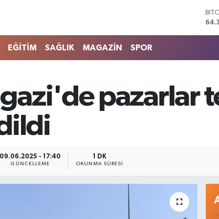
BIT
64.
DO
47,
EĞİTİM
SAĞLIK
MAGAZİN
SPOR
EU
55,
STE
64,
azi'de pazarlar 
GRA
657
BİS
dildi
13.
09.06.2025 - 17:40
1 DK
GÜNCELLEME
OKUNMA SÜRESI