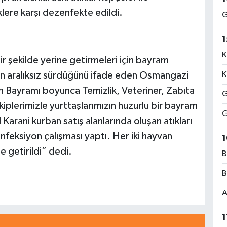
eklere karşı dezenfekte edildi.
G
1
K
bir şekilde yerine getirmeleri için bayram
n aralıksız sürdüğünü ifade eden Osmangazi
K
n Bayramı boyunca Temizlik, Veteriner, Zabıta
G
iplerimizle yurttaşlarımızın huzurlu bir bayram
G
 Karani kurban satış alanlarında oluşan atıkları
enfeksiyon çalışması yaptı. Her iki hayvan
1
 getirildi” dedi.
B
B
A
1