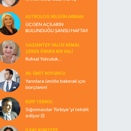
ASTROLOG NILGÜN AKMAN
ÜÇGEN AÇILARIN
BULUNDUĞU ŞANSLI HAFTA!!
GAZIANTEP VALISI KEMAL
ÇEBER ÖRNEK BİR VALİ
Ruhsal Yolculuk...
AV. ÜMIT KOYUNCU
Yarınlara ümitle bakmak için
borçlanın!
EDIP TEKKOL
Sığınmacılar Türkiye'yi tehdit
ediyor (!)
İLKAY KUMTEPE