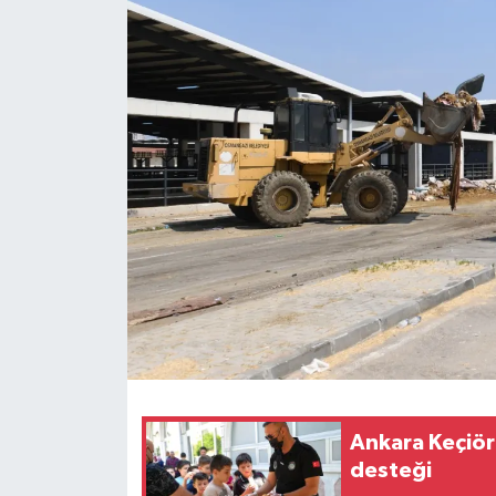
Ankara Keçiör
desteği