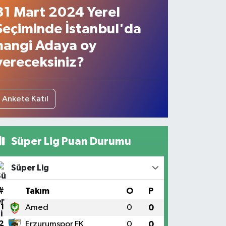
31 Mart 2024 Yerel
Seçiminde İstanbul'da
hangi Adaya oy
vereceksiniz?
Ankete Katıl
Süper Lig Puan Durumu
Süper Lig
#
Takım
O
P
1
Amed
0
0
2
Erzurumspor FK
0
0