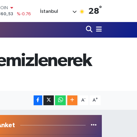
°
COIN
28
İstanbul
360,53
%-0.76
LAR
7069
%0.17
RO
0265
%0.01
RLİN
1897
%0.02
temizlenerek
M ALTIN
4.81
%1.44
T100
887
%64
-
+
A
A
Anket