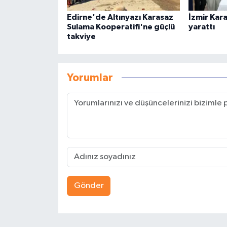
Edirne'de Altınyazı Karasaz
İzmir Kar
Sulama Kooperatifi'ne güçlü
yarattı
takviye
Yorumlar
Gönder