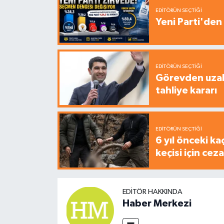
EDITÖRÜN SEÇTIĞI
Yeni Parti'den 
EDITÖRÜN SEÇTIĞI
Görevden uzak
tahliye kararı
EDITÖRÜN SEÇTIĞI
6 yıl önceki ka
keçisi için cez
EDITÖR HAKKINDA
Haber Merkezi