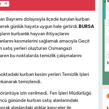
e
n Bayramı dolayısıyla ilçede kurulan kurban
leyerek günlük hayata uygun hale getirdi.
BURSA
rın kurbanlık hayvan ihtiyaçlarını
anlarını kesmelerini sağlamak amacıyla Geçit
n satış yerleri oluşturan Osmangazi
aren bu noktalarda temizlik çalışmalarını
1
oktadaki kurban kesim yerleri Temizlik İşleri
yıkanarak temizlendi.
görüntüye izin verilmedi. Fen İşleri Müdürlüğü
cü gününde kurban satış alanlarındaki
oprak alanlardaki atıklar kepçeler ile
1