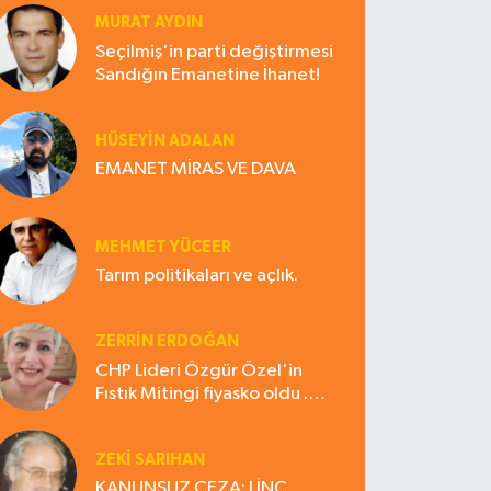
MURAT AYDIN
Seçilmiş'in parti değiştirmesi
Sandığın Emanetine İhanet!
HÜSEYIN ADALAN
EMANET MİRAS VE DAVA
MEHMET YÜCEER
Tarım politikaları ve açlık.
ZERRIN ERDOĞAN
CHP Lideri Özgür Özel'in
Fıstık Mitingi fiyasko oldu .
Çiftçi hayal kırıklığına uğradı
ZEKI SARIHAN
KANUNSUZ CEZA: LİNÇ