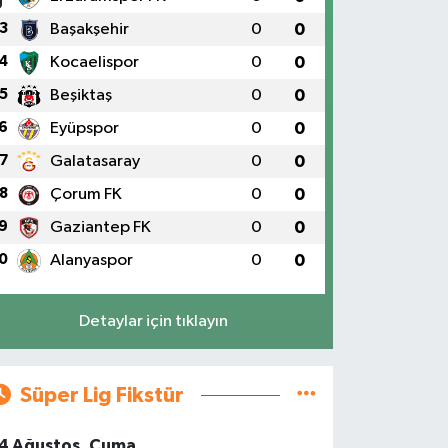
3
Başakşehir
0
0
4
Kocaelispor
0
0
5
Beşiktaş
0
0
6
Eyüpspor
0
0
7
Galatasaray
0
0
8
Çorum FK
0
0
9
Gaziantep FK
0
0
0
Alanyaspor
0
0
Detaylar için tıklayın
Süper Lig Fikstür
4 Ağustos, Cuma