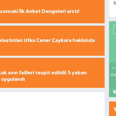
S
sonraki İlk Anket Dengeleri arstı!
laştırılan Utku Caner Çaykara hakkında
İM
çak avın failleri tespit edildi! 5 yaban
04
a uygulandı