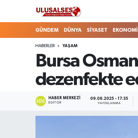
GÜNDEM
Hava Durumu
GÜNDEM
DÜNYA
SİYASET
EKONOMİ
DÜNYA
Trafik Durumu
HABERLER
YAŞAM
Bursa Osmang
SİYASET
Süper Lig Puan Durumu ve Fikstür
EKONOMİ
Tüm Manşetler
dezenfekte e
EĞİTİM
Son Dakika Haberleri
HABER MERKEZI
09.06.2025 - 17:35
SAĞLIK
Haber Arşivi
EDITÖR
YAYINLANMA
MAGAZİN
SPOR