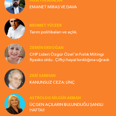
HÜSEYIN ADALAN
EMANET MİRAS VE DAVA
MEHMET YÜCEER
Tarım politikaları ve açlık.
ZERRIN ERDOĞAN
CHP Lideri Özgür Özel'in Fıstık Mitingi
fiyasko oldu . Çiftçi hayal kırıklığına uğradı
ZEKI SARIHAN
KANUNSUZ CEZA: LİNÇ
ASTROLOG NILGÜN AKMAN
ÜÇGEN AÇILARIN BULUNDUĞU ŞANSLI
HAFTA!!