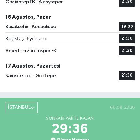
Gaziantep FK - Alanyaspor
21:30
16 Ağustos, Pazar
Başakşehir - Kocaelispor
19:00
Beşiktaş - Eyüpspor
21:30
Amed - Erzurumspor FK
21:30
17 Ağustos, Pazartesi
Samsunspor - Göztepe
21:30
İSTANBUL
06.08.2026
SONRAKI VAKTE KALAN
29:36
Güneş Namazı