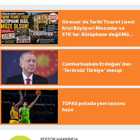
Giresun'da Tarihi Ticaret Lisesi
Krizi Büyüyor! Mezunlar ve
STK'lar: Kütüphane değil Müze
yapılsın!
Cumhurbaşkanı Erdoğan'dan
'Terörsüz Türkiye' mesajı
TOFAŞ potada yeni sezonu
hazır
EDITÖR HAKKINDA