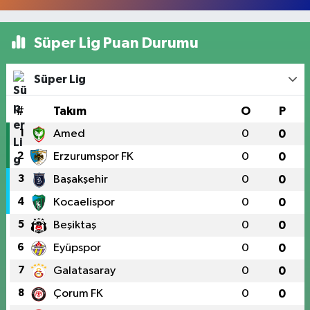
Süper Lig Puan Durumu
Süper Lig
#
Takım
O
P
1
Amed
0
0
2
Erzurumspor FK
0
0
3
Başakşehir
0
0
4
Kocaelispor
0
0
5
Beşiktaş
0
0
6
Eyüpspor
0
0
7
Galatasaray
0
0
8
Çorum FK
0
0