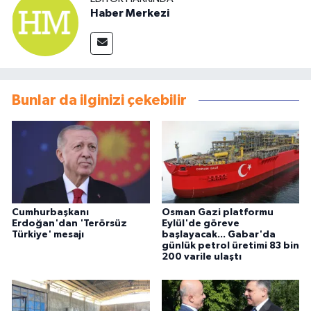
Haber Merkezi
Bunlar da ilginizi çekebilir
Cumhurbaşkanı
Osman Gazi platformu
Erdoğan'dan 'Terörsüz
Eylül'de göreve
Türkiye' mesajı
başlayacak... Gabar'da
günlük petrol üretimi 83 bin
200 varile ulaştı