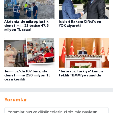
Akdeniz'de mikroplastik
İçişleri Bakanı Çiftçi'den
denetimi... 23 tesise 47,6
YÖK ziyareti
milyon TL ceza!
Temmuz'da 107 bin gıda
'Terörsüz Türkiye' kanun
denetimine 250 milyon TL
teklifi TBMM'ye sunuldu
ceza kesildi
Yorumlar