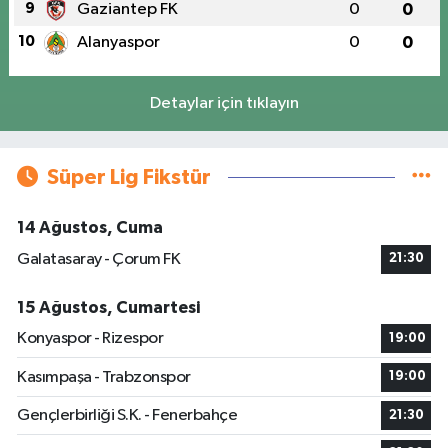
9
Gaziantep FK
0
0
10
Alanyaspor
0
0
Detaylar için tıklayın
Süper Lig Fikstür
14 Ağustos, Cuma
Galatasaray - Çorum FK
21:30
15 Ağustos, Cumartesi
Konyaspor - Rizespor
19:00
Kasımpaşa - Trabzonspor
19:00
Gençlerbirliği S.K. - Fenerbahçe
21:30