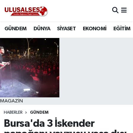
GÜNDEM
Hava Durumu
GÜNDEM
DÜNYA
SİYASET
EKONOMİ
EĞİTİM
DÜNYA
Trafik Durumu
SİYASET
Süper Lig Puan Durumu ve Fikstür
EKONOMİ
Tüm Manşetler
EĞİTİM
Son Dakika Haberleri
SAĞLIK
Haber Arşivi
MAGAZİN
HABERLER
GÜNDEM
MAGAZİN
Bursa'da 3 İskender
SPOR