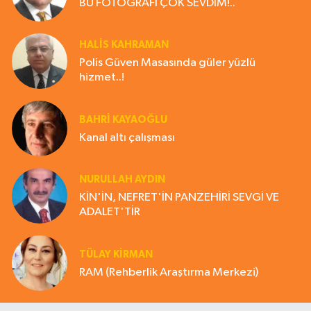
BU FOTOĞRAFI ÇOK SEVDİM!..
HALIS KAHRAMAN
Polis Güven Masasında güler yüzlü
hizmet..!
BAHRI KAYAOĞLU
Kanal altı çalışması
NURULLAH AYDIN
KİN'İN, NEFRET'İN PANZEHİRİ SEVGİ VE
ADALET'TİR
TÜLAY KİRMAN
RAM (Rehberlik Araştırma Merkezi)