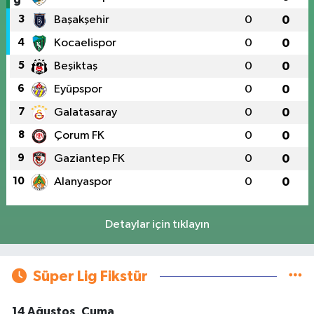
3
Başakşehir
0
0
4
Kocaelispor
0
0
5
Beşiktaş
0
0
6
Eyüpspor
0
0
7
Galatasaray
0
0
8
Çorum FK
0
0
9
Gaziantep FK
0
0
10
Alanyaspor
0
0
Detaylar için tıklayın
Süper Lig Fikstür
14 Ağustos, Cuma