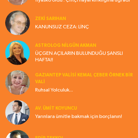
fiyasko oldu . Çiftçi hayal kırıklığına uğradı
ZEKI SARIHAN
KANUNSUZ CEZA: LİNÇ
ASTROLOG NILGÜN AKMAN
ÜÇGEN AÇILARIN BULUNDUĞU ŞANSLI
HAFTA!!
GAZIANTEP VALISI KEMAL ÇEBER ÖRNEK BİR
VALİ
Ruhsal Yolculuk...
AV. ÜMIT KOYUNCU
Yarınlara ümitle bakmak için borçlanın!