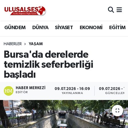
GÜNDEM
Hava Durumu
GÜNDEM
DÜNYA
SİYASET
EKONOMİ
EĞİTİM
DÜNYA
Trafik Durumu
HABERLER
YAŞAM
SİYASET
Süper Lig Puan Durumu ve Fikstür
Bursa'da derelerde
temizlik seferberliği
EKONOMİ
Tüm Manşetler
başladı
EĞİTİM
Son Dakika Haberleri
HABER MERKEZI
09.07.2026 - 16:09
09.07.2026 - 1
EDITÖR
YAYINLANMA
GÜNCELLEM
SAĞLIK
Haber Arşivi
MAGAZİN
SPOR