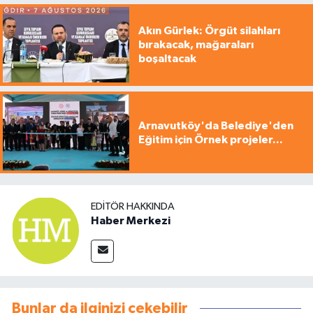
Akın Gürlek: Örgüt silahları
bırakacak, mağaraları
boşaltacak
Arnavutköy'da Belediye'den
Eğitim için Örnek projeler...
EDITÖR HAKKINDA
Haber Merkezi
Bunlar da ilginizi çekebilir