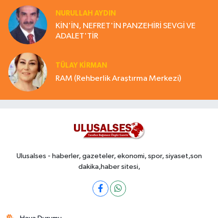
NURULLAH AYDIN
KİN'İN, NEFRET'İN PANZEHİRİ SEVGİ VE
ADALET'TİR
TÜLAY KİRMAN
RAM (Rehberlik Araştırma Merkezi)
Ulusalses - haberler, gazeteler, ekonomi, spor, siyaset,son
dakika,haber sitesi,