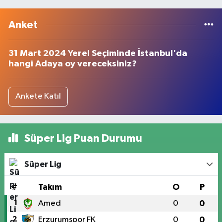
Anket
31 Mart 2024 Yerel Seçiminde İstanbul'da
hangi Adaya oy vereceksiniz?
Ankete Katıl
Süper Lig Puan Durumu
Süper Lig
#
Takım
O
P
1
Amed
0
0
2
Erzurumspor FK
0
0