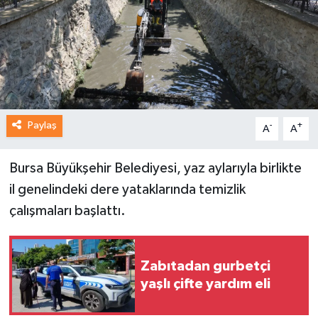
Paylaş
-
+
A
A
Bursa Büyükşehir Belediyesi, yaz aylarıyla birlikte
il genelindeki dere yataklarında temizlik
çalışmaları başlattı.
Zabıtadan gurbetçi
yaşlı çifte yardım eli