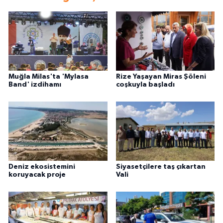
Muğla Milas'ta 'Mylasa
Rize Yaşayan Miras Şöleni
Band' izdihamı
coşkuyla başladı
Deniz ekosistemini
Siyasetçilere taş çıkartan
koruyacak proje
Vali