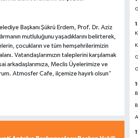
G
1
lediye Başkanı Şükrü Erdem, Prof. Dr. Aziz
K
dırmanın mutluluğunu yaşadıklarını belirterek,
lelerin, çocukların ve tüm hemşehrilerimizin
K
alanı. Vatandaşlarımızın taleplerini karşılamak
G
ai arkadaşlarımıza, Meclis Üyelerimize ve
G
um. Atmosfer Cafe, ilçemize hayırlı olsun”
1
B
B
A
1