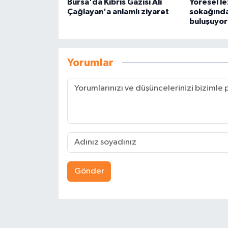
Bursa'da Kıbrıs Gazisi Ali
Yöresel l
Çağlayan'a anlamlı ziyaret
sokağında
buluşuyor
Yorumlar
Gönder