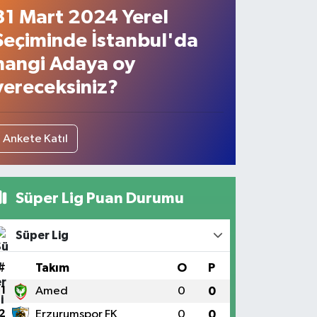
31 Mart 2024 Yerel
Seçiminde İstanbul'da
hangi Adaya oy
vereceksiniz?
Ankete Katıl
Süper Lig Puan Durumu
Süper Lig
#
Takım
O
P
1
Amed
0
0
2
Erzurumspor FK
0
0