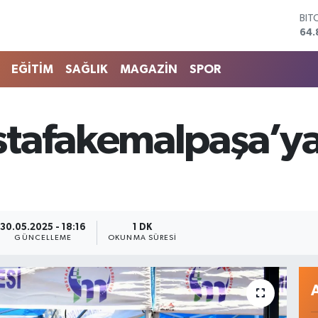
DO
47,
EU
55,
EĞİTİM
SAĞLIK
MAGAZİN
SPOR
STE
64,
GRA
666
tafakemalpaşa’ya 
BİS
13.
BIT
64.
30.05.2025 - 18:16
1 DK
GÜNCELLEME
OKUNMA SÜRESI