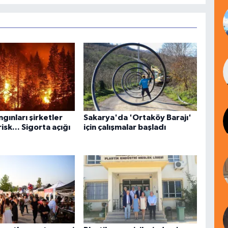
gınları şirketler
Sakarya'da 'Ortaköy Barajı'
risk... Sigorta açığı
için çalışmalar başladı