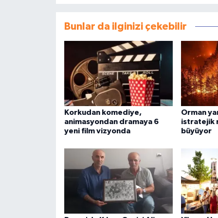
Bunlar da ilginizi çekebilir
Korkudan komediye,
Orman yan
animasyondan dramaya 6
istratejik 
yeni film vizyonda
büyüyor