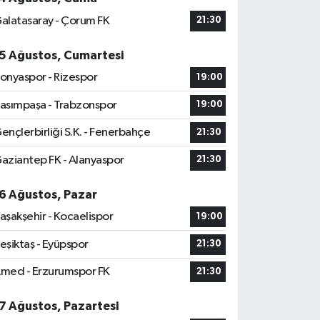
alatasaray - Çorum FK
21:30
5 Ağustos, Cumartesi
onyaspor - Rizespor
19:00
asımpaşa - Trabzonspor
19:00
ençlerbirliği S.K. - Fenerbahçe
21:30
aziantep FK - Alanyaspor
21:30
6 Ağustos, Pazar
aşakşehir - Kocaelispor
19:00
eşiktaş - Eyüpspor
21:30
med - Erzurumspor FK
21:30
7 Ağustos, Pazartesi