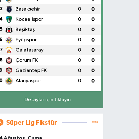
3
Başakşehir
0
0
4
Kocaelispor
0
0
5
Beşiktaş
0
0
6
Eyüpspor
0
0
7
Galatasaray
0
0
8
Çorum FK
0
0
9
Gaziantep FK
0
0
0
Alanyaspor
0
0
Detaylar için tıklayın
Süper Lig Fikstür
4 Ağustos, Cuma