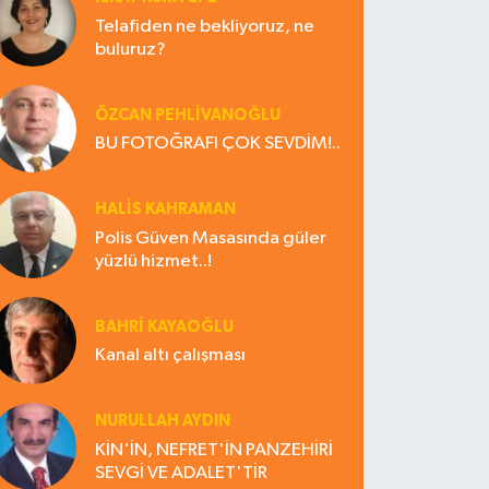
Telafiden ne bekliyoruz, ne
buluruz?
ÖZCAN PEHLİVANOĞLU
BU FOTOĞRAFI ÇOK SEVDİM!..
HALIS KAHRAMAN
Polis Güven Masasında güler
yüzlü hizmet..!
BAHRI KAYAOĞLU
Kanal altı çalışması
NURULLAH AYDIN
KİN'İN, NEFRET'İN PANZEHİRİ
SEVGİ VE ADALET'TİR