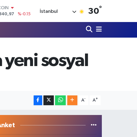
°
LAR
30
İstanbul
7436
%0.18
RO
2510
%0.32
RLİN
4811
%0.38
M ALTIN
0.55
%0
yeni sosyal
T100
779
%-14
COIN
840,97
%-0.15
-
+
A
A
Anket