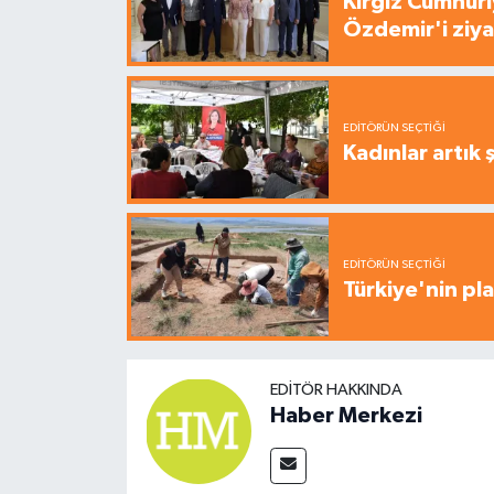
Kırgız Cumhuri
Özdemir'i ziya
EDITÖRÜN SEÇTIĞI
Kadınlar artık 
EDITÖRÜN SEÇTIĞI
Türkiye'nin pla
EDITÖR HAKKINDA
Haber Merkezi