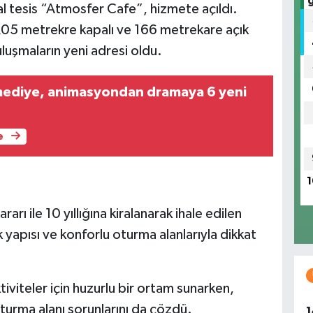
al tesis “Atmosfer Cafe”, hizmete açıldı.
, 205 metrekre kapalı ve 166 metrekare açık
luşmaların yeni adresi oldu.
ediye, animasyondan dramaya 6 yeni
e
1
ı ile 10 yıllığına kiralanarak ihale edilen
 yapısı ve konforlu oturma alanlarıyla dikkat
viteler için huzurlu bir ortam sunarken,
oturma alanı sorunlarını da çözdü.
1