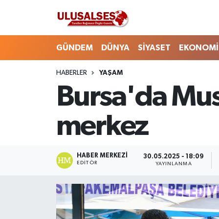
GÜNDEM
Hava Durumu
GÜNDEM
DÜNYA
SİYASET
EKONOMİ
DÜNYA
Trafik Durumu
HABERLER
YAŞAM
Bursa'da Mus
SİYASET
Süper Lig Puan Durumu ve Fikstür
EKONOMİ
Tüm Manşetler
merkez
EĞİTİM
Son Dakika Haberleri
HABER MERKEZI
30.05.2025 - 18:09
SAĞLIK
Haber Arşivi
EDITÖR
YAYINLANMA
MAGAZİN
SPOR