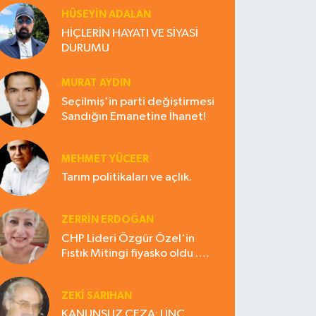
HÜSEYIN ADALAN
HİÇLERİN HAYATI VE SİYASİ
DURUMU
MURAT AYDIN
Seçilmiş'in parti değiştirmesi
Sandığın Emanetine İhanet!
MEHMET YÜCEER
Tarım politikaları ve açlık.
ZERRIN ERDOĞAN
CHP Lideri Özgür Özel'in
Fıstık Mitingi fiyasko oldu .
Çiftçi hayal kırıklığına uğradı
ZEKI SARIHAN
KANUNSUZ CEZA: LİNÇ