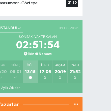
amsunspor - Göztepe
21:30
İSTANBUL
09.08.2026
SONRAKI VAKTE KALAN
02:51:53
İkindi Namazı
SAK
GÜNEŞ
ÖĞLE
İKINDI
AKŞAM
YATSI
:20
06:01
13:15
17:06
20:19
21:52
Aylık Vakitler
Yazarlar