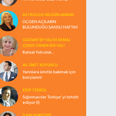
ASTROLOG NILGÜN AKMAN
ÜÇGEN AÇILARIN
BULUNDUĞU ŞANSLI HAFTA!!
GAZIANTEP VALISI KEMAL
ÇEBER ÖRNEK BİR VALİ
Ruhsal Yolculuk...
AV. ÜMIT KOYUNCU
Yarınlara ümitle bakmak için
borçlanın!
EDIP TEKKOL
Sığınmacılar Türkiye'yi tehdit
ediyor (!)
İLKAY KUMTEPE