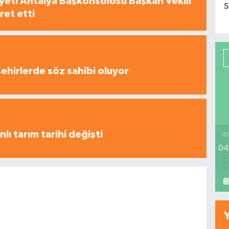
yeti Antalya Başkonsolosu Başkan Vekili
S
ret etti
şehirlerde söz sahibi oluyor
nlı tarım tarihi değişti
İM
04