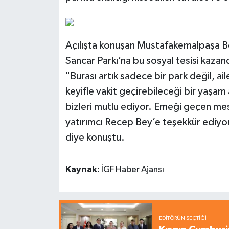
Açılışta konuşan Mustafakemalpaşa Be
Sancar Parkı’na bu sosyal tesisi kazan
"Burası artık sadece bir park değil, ai
keyifle vakit geçirebileceği bir yaşam 
bizleri mutlu ediyor. Emeği geçen mes
yatırımcı Recep Bey’e teşekkür ediyor
diye konuştu.
Kaynak:
İGF Haber Ajansı
EDITÖRÜN SEÇTIĞI