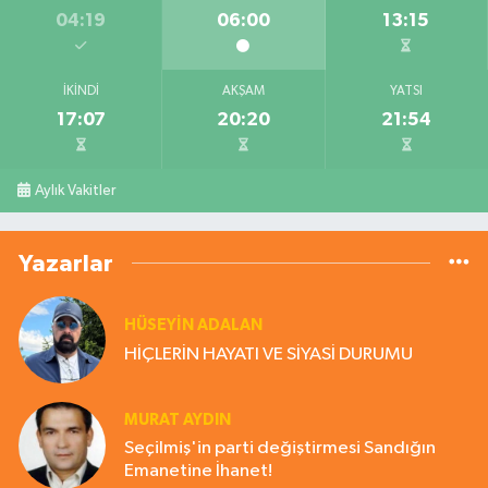
04:19
06:00
13:15
İKINDI
AKŞAM
YATSI
17:07
20:20
21:54
Aylık Vakitler
Yazarlar
HÜSEYIN ADALAN
HİÇLERİN HAYATI VE SİYASİ DURUMU
MURAT AYDIN
Seçilmiş'in parti değiştirmesi Sandığın
Emanetine İhanet!