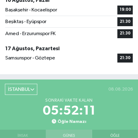
16 Ağustos, Pazar
Başakşehir - Kocaelispor
19:00
Beşiktaş - Eyüpspor
21:30
Amed - Erzurumspor FK
21:30
17 Ağustos, Pazartesi
Samsunspor - Göztepe
21:30
İSTANBUL
08.08.2026
SONRAKI VAKTE KALAN
05:52:10
Öğle Namazı
İMSAK
GÜNEŞ
ÖĞLE