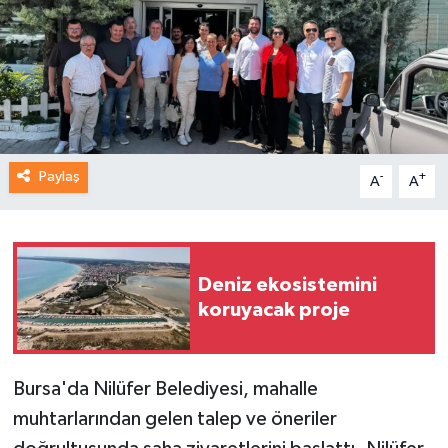
Paylaş
-
+
A
A
Deniz ekosistemini
koruyacak proje
Bursa'da Nilüfer Belediyesi, mahalle
muhtarlarından gelen talep ve öneriler