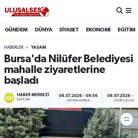
GÜNDEM
Hava Durumu
GÜNDEM
DÜNYA
SİYASET
EKONOMİ
EĞİTİM
DÜNYA
Trafik Durumu
HABERLER
YAŞAM
SİYASET
Süper Lig Puan Durumu ve Fikstür
Bursa'da Nilüfer Belediyesi
mahalle ziyaretlerine
EKONOMİ
Tüm Manşetler
başladı
EĞİTİM
Son Dakika Haberleri
HABER MERKEZI
06.07.2026 - 09:56
06.07.2026 - 1
EDITÖR
YAYINLANMA
GÜNCELLEM
SAĞLIK
Haber Arşivi
MAGAZİN
SPOR