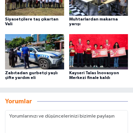
Siyasetçilere taş çıkartan
Muhtarlardan makarna
Vali
yarışı
Zabıtadan gurbetçi yaşlı
Kayseri Talas İnovasyon
çifte yardım eli
Merkezi finale kaldı
Yorumlar