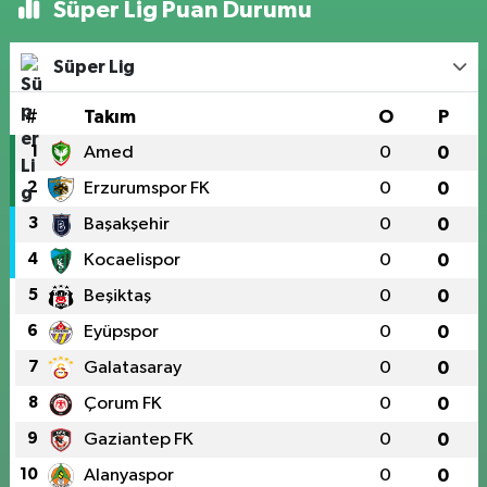
Süper Lig Puan Durumu
Süper Lig
#
Takım
O
P
1
Amed
0
0
2
Erzurumspor FK
0
0
3
Başakşehir
0
0
4
Kocaelispor
0
0
5
Beşiktaş
0
0
6
Eyüpspor
0
0
7
Galatasaray
0
0
8
Çorum FK
0
0
9
Gaziantep FK
0
0
10
Alanyaspor
0
0