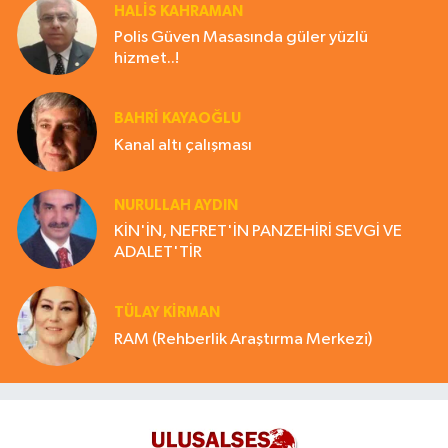
HALIS KAHRAMAN
Polis Güven Masasında güler yüzlü
hizmet..!
BAHRI KAYAOĞLU
Kanal altı çalışması
NURULLAH AYDIN
KİN'İN, NEFRET'İN PANZEHİRİ SEVGİ VE
ADALET'TİR
TÜLAY KİRMAN
RAM (Rehberlik Araştırma Merkezi)