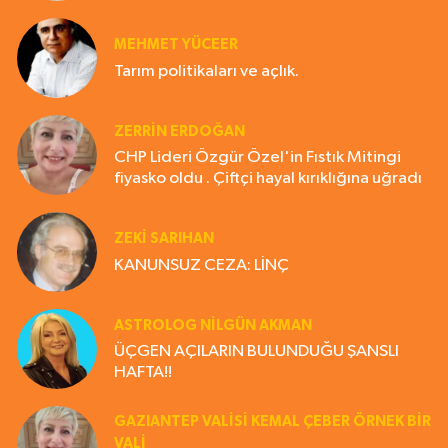
MEHMET YÜCEER
Tarım politikaları ve açlık.
ZERRIN ERDOĞAN
CHP Lideri Özgür Özel'in Fıstık Mitingi
fiyasko oldu . Çiftçi hayal kırıklığına uğradı
ZEKI SARIHAN
KANUNSUZ CEZA: LİNÇ
ASTROLOG NILGÜN AKMAN
ÜÇGEN AÇILARIN BULUNDUĞU ŞANSLI
HAFTA!!
GAZIANTEP VALISI KEMAL ÇEBER ÖRNEK BİR
VALİ