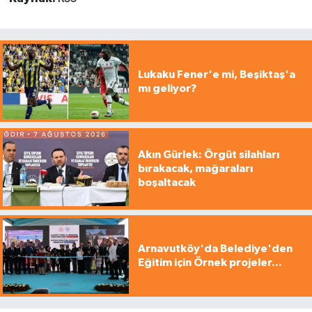
Lukaku Fener'e mi, Beşiktaş'a
mı geliyor?
Akın Gürlek: Örgüt silahları
bırakacak, mağaraları
boşaltacak
Arnavutköy'da Belediye'den
Eğitim için Örnek projeler...