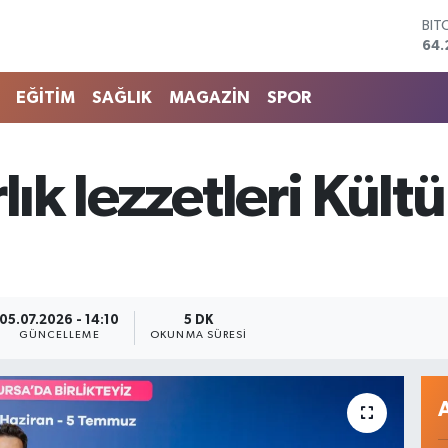
64.
DO
47,
EU
55
EĞİTİM
SAĞLIK
MAGAZİN
SPOR
STE
64,
GRA
651
lık lezzetleri Kült
BİS
13.
05.07.2026 - 14:10
5 DK
GÜNCELLEME
OKUNMA SÜRESI