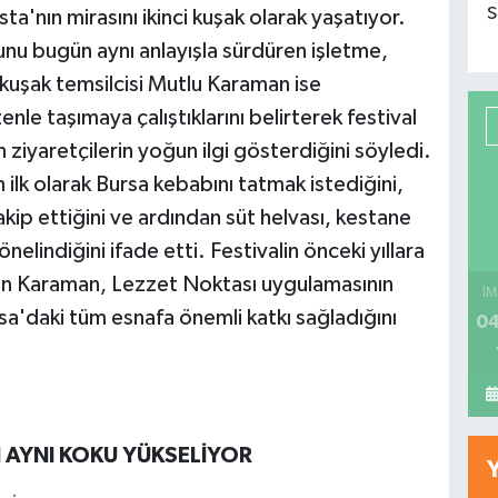
S
a'nın mirasını ikinci kuşak olarak yaşatıyor.
unu bugün aynı anlayışla sürdüren işletme,
i kuşak temsilcisi Mutlu Karaman ise
le taşımaya çalıştıklarını belirterek festival
n ziyaretçilerin yoğun ilgi gösterdiğini söyledi.
 ilk olarak Bursa kebabını tatmak istediğini,
takip ettiğini ve ardından süt helvası, kestane
nelindiğini ifade etti. Festivalin önceki yıllara
en Karaman, Lezzet Noktası uygulamasının
İM
rsa'daki tüm esnafa önemli katkı sağladığını
04
N AYNI KOKU YÜKSELİYOR