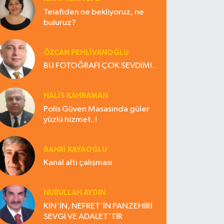
Telafiden ne bekliyoruz, ne
buluruz?
ÖZCAN PEHLİVANOĞLU
BU FOTOĞRAFI ÇOK SEVDİM!..
HALIS KAHRAMAN
Polis Güven Masasında güler
yüzlü hizmet..!
BAHRI KAYAOĞLU
Kanal altı çalışması
NURULLAH AYDIN
KİN'İN, NEFRET'İN PANZEHİRİ
SEVGİ VE ADALET'TİR