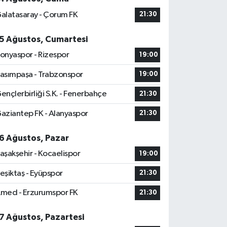
alatasaray - Çorum FK
21:30
5 Ağustos, Cumartesi
onyaspor - Rizespor
19:00
asımpaşa - Trabzonspor
19:00
ençlerbirliği S.K. - Fenerbahçe
21:30
aziantep FK - Alanyaspor
21:30
6 Ağustos, Pazar
aşakşehir - Kocaelispor
19:00
eşiktaş - Eyüpspor
21:30
med - Erzurumspor FK
21:30
7 Ağustos, Pazartesi