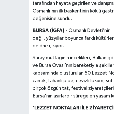
tarafından hayata geçirilen ve danışm
Osmanlı'nın ilk başkentinin köklü gastr
beğenisine sundu.
BURSA (İGFA) -
Osmanlı Devleti'nin ilk
değil, yüzyıllar boyunca farklı kültür
de öne çıkıyor.
Saray mutfağının incelikleri, Balkan göç
ve Bursa Ovası'nın bereketiyle şekille
kapsamında oluşturulan 50 Lezzet Nokt
cantık, tahanlı pide, cevizli lokum, sü
birçok özgün tat, festival ziyaretçiler
Bursa'nın asırlardır süregelen yaşam k
'LEZZET NOKTALARI İLE ZİYARET