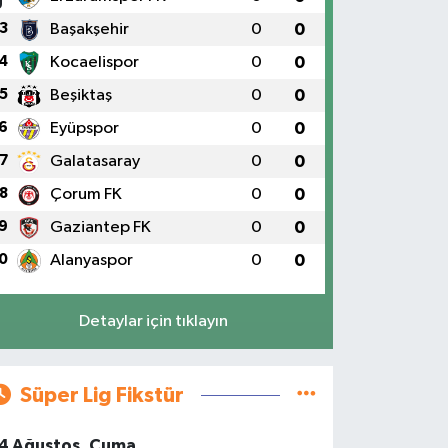
3
Başakşehir
0
0
4
Kocaelispor
0
0
5
Beşiktaş
0
0
6
Eyüpspor
0
0
7
Galatasaray
0
0
8
Çorum FK
0
0
9
Gaziantep FK
0
0
0
Alanyaspor
0
0
Detaylar için tıklayın
Süper Lig Fikstür
4 Ağustos, Cuma