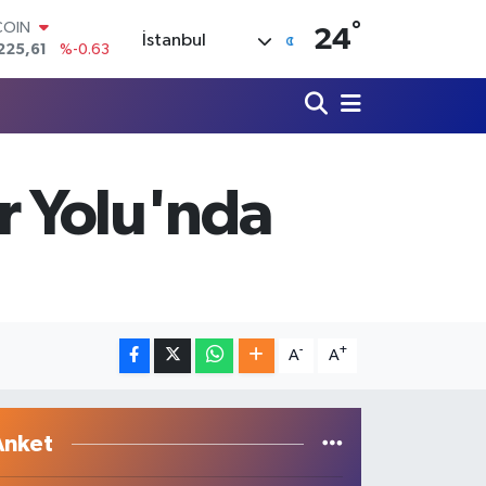
225,61
%-0.63
°
24
LAR
İstanbul
6704
%0
RO
,0406
%-0.08
RLİN
2143
%0
M ALTIN
0.40
%0.45
ür Yolu'nda
T100
799
%70
-
+
A
A
Anket