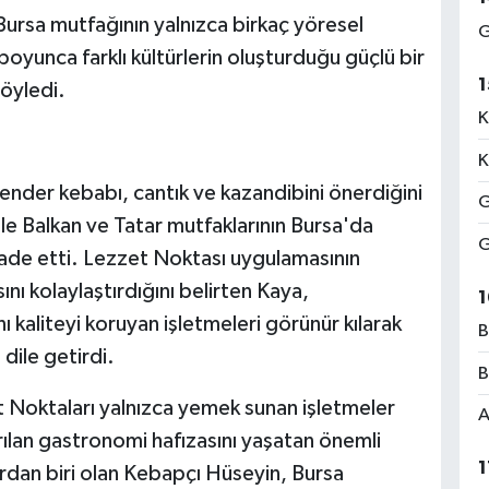
 Bursa mutfağının yalnızca birkaç yöresel
G
boyunca farklı kültürlerin oluşturduğu güçlü bir
1
öyledi.
K
K
skender kebabı, cantık ve kazandibini önerdiğini
G
le Balkan ve Tatar mutfaklarının Bursa'da
G
fade etti. Lezzet Noktası uygulamasının
nı kolaylaştırdığını belirten Kaya,
1
 kaliteyi koruyan işletmeleri görünür kılarak
B
dile getirdi.
B
 Noktaları yalnızca yemek sunan işletmeler
A
rılan gastronomi hafızasını yaşatan önemli
1
ardan biri olan Kebapçı Hüseyin, Bursa