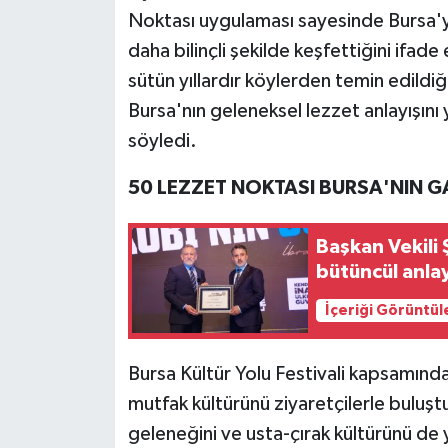
Noktası uygulaması sayesinde Bursa'ya 
daha bilinçli şekilde keşfettiğini ifade 
sütün yıllardır köylerden temin edildiği
Bursa'nın geleneksel lezzet anlayışını
söyledi.
50 LEZZET NOKTASI BURSA'NIN 
Başkan Vekili 
bütüncül anlay
İçeriği Görüntül
Bursa Kültür Yolu Festivali kapsamınd
mutfak kültürünü ziyaretçilerle buluşt
geleneğini ve usta-çırak kültürünü de 