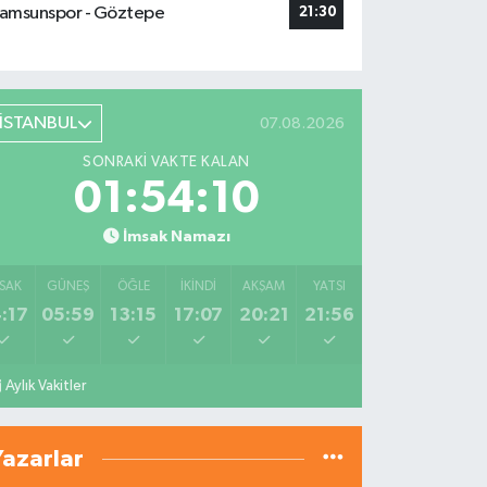
amsunspor - Göztepe
21:30
İSTANBUL
07.08.2026
SONRAKI VAKTE KALAN
01:54:09
İmsak Namazı
SAK
GÜNEŞ
ÖĞLE
İKINDI
AKŞAM
YATSI
:17
05:59
13:15
17:07
20:21
21:56
Aylık Vakitler
Yazarlar