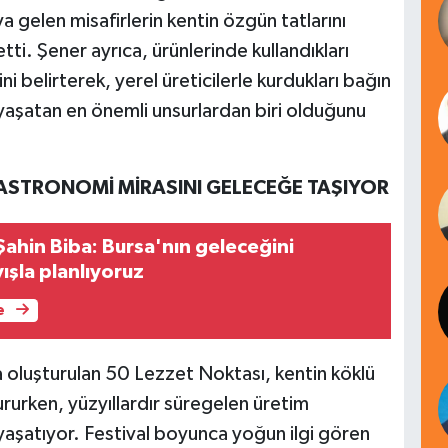
gelen misafirlerin kentin özgün tatlarını
etti. Şener ayrıca, ürünlerinde kullandıkları
ni belirterek, yerel üreticilerle kurdukları bağın
 yaşatan en önemli unsurlardan biri olduğunu
GASTRONOMİ MİRASINI GELECEĞE TAŞIYOR
Şahin Biba: Bursa'nın geleceğini
ışla planlıyoruz
e
a oluşturulan 50 Lezzet Noktası, kentin köklü
ururken, yüzyıllardır süregelen üretim
yaşatıyor. Festival boyunca yoğun ilgi gören