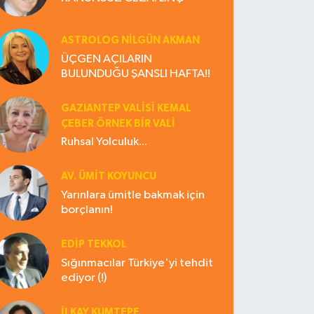
ASTROLOG NILGÜN AKMAN
ÜÇGEN AÇILARIN
BULUNDUĞU ŞANSLI HAFTA!!
GAZIANTEP VALISI KEMAL
ÇEBER ÖRNEK BİR VALİ
Ruhsal Yolculuk...
AV. ÜMIT KOYUNCU
Yarınlara ümitle bakmak için
borçlanın!
EDIP TEKKOL
Sığınmacılar Türkiye'yi tehdit
ediyor (!)
İLKAY KUMTEPE